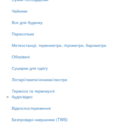
Чайники
Все для будинку
Парасольки
Метеостанції, термометри, гігрометри, барометри
Обігрівачі
Сушарки для одягу
Ліхтарі/лампи/нічники/люстри
Термоси та термокухлі
Аудіо/відео
Відеоспостереження
Безпровідні навушники (TWS)