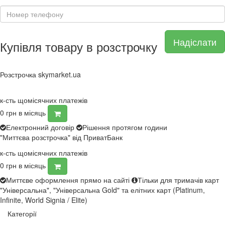
Надіслати
Купівля товару в розстрочку
Розстрочка skymarket.ua
к-сть щомісячних платежів
0
грн в місяць
Електронний договір
Рішення протягом години
"Миттєва розстрочка" від ПриватБанк
к-сть щомісячних платежів
0
грн в місяць
Миттєве оформлення прямо на сайті
Тільки для тримачів карт
"Універсальна", "Універсальна Gold" та елітних карт (Platinum,
Infinite, World Signia / Elite)
Категорії