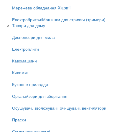
Мережеве обладнання Xiaomi
Електробритви/Машинки для стрижки (тримери)
Товари для дому
Диспенсери для мила
Електроплити
Кавомашини
Килимки
Кухонне приладдя
Органайзери для зберігання
Осушувачі, зволожувачі, очищувачі, вентилятори
Праски
Сумки господарські