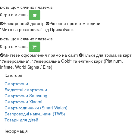
к-сть щомісячних платежів
0
грн в місяць
Електронний договір
Рішення протягом години
"Миттєва розстрочка" від ПриватБанк
к-сть щомісячних платежів
0
грн в місяць
Миттєве оформлення прямо на сайті
Тільки для тримачів карт
"Універсальна", "Універсальна Gold" та елітних карт (Platinum,
Infinite, World Signia / Elite)
Категорії
Смартфони
Бюджетні смартфони
Смартфони Samsung
Смартфони Xiaomi
Смарт-годинники (Smart Watch)
Безпроводні навушники (TWS)
Товари для дітей
Інформація