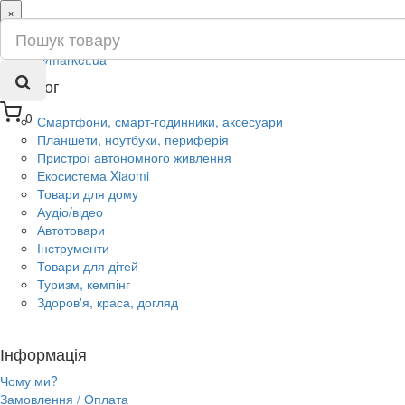
×
ru
ua
Каталог
0
Смартфони, смарт-годинники, аксесуари
Планшети, ноутбуки, периферія
Пристрої автономного живлення
Екосистема Xiaomi
Товари для дому
Аудіо/відео
Автотовари
Інструменти
Товари для дітей
Туризм, кемпінг
Здоров'я, краса, догляд
Інформація
Чому ми?
Замовлення / Оплата