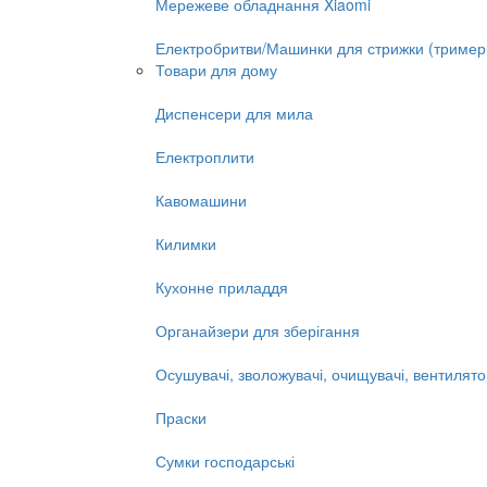
Мережеве обладнання Xiaomi
Електробритви/Машинки для стрижки (тример
Товари для дому
Диспенсери для мила
Електроплити
Кавомашини
Килимки
Кухонне приладдя
Органайзери для зберігання
Осушувачі, зволожувачі, очищувачі, вентилят
Праски
Сумки господарські