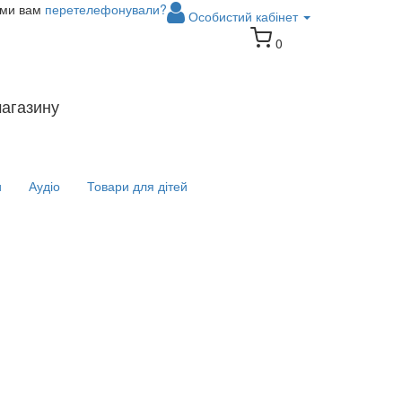
 ми вам
перетелефонували?
Особистий кабінет
0
магазину
и
Аудіо
Товари для дітей