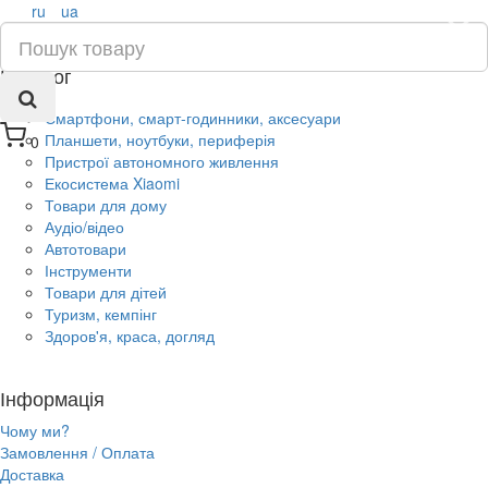
ru
ua
×
Каталог
Смартфони, смарт-годинники, аксесуари
Планшети, ноутбуки, периферія
0
Пристрої автономного живлення
Екосистема Xiaomi
Товари для дому
Аудіо/відео
Автотовари
Інструменти
Товари для дітей
Туризм, кемпінг
Здоров'я, краса, догляд
Інформація
Чому ми?
Замовлення / Оплата
Доставка