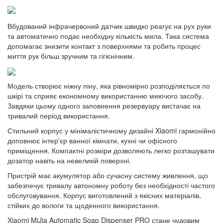
Вбудований інфрачервоний датчик швидко реагує на рух руки
та автоматично подає необхідну кількість мила. Така система
допомагає знизити контакт з поверхнями та робить процес
миття рук більш зручним та гігієнічним.
Модель створює ніжну піну, яка рівномірно розподіляється по
шкірі та сприяє економному використанню миючого засобу.
Завдяки цьому одного заповнення резервуару вистачає на
тривалий період використання.
Стильний корпус у мінімалістичному дизайні Xiaomi гармонійно
доповнює інтер'єр ванної кімнати, кухні чи офісного
приміщення. Компактні розміри дозволяють легко розташувати
дозатор навіть на невеликій поверхні.
Пристрій має акумулятор або сучасну систему живлення, що
забезпечує тривалу автономну роботу без необхідності частого
обслуговування. Корпус виготовлений з якісних матеріалів,
стійких до вологи та щоденного використання.
Xiaomi MiJia Automatic Soap Dispenser PRO стане чудовим