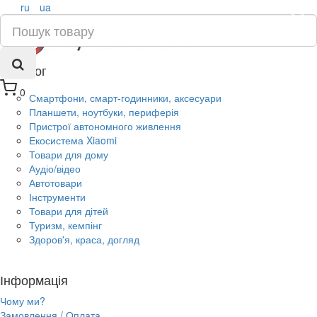
ru
ua
×
Каталог
0
Смартфони, смарт-годинники, аксесуари
Планшети, ноутбуки, периферія
Пристрої автономного живлення
Екосистема Xiaomi
Товари для дому
Аудіо/відео
Автотовари
Інструменти
Товари для дітей
Туризм, кемпінг
Здоров'я, краса, догляд
Інформація
Чому ми?
Замовлення / Оплата