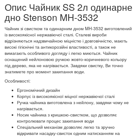
Опис Чайник SS 2л одинарне
дно Stenson MH-3532
Чайник зі свистком та одинарним дном MH-3532 виготовлений
із високоякісної нержавіючої сталі. Сталеві вироби
відрізняються надзвичайною міцністю і довговічністю, мають
високі гігієнічні та антикорозійні властивості, а також не
вимагають особливого догляду і легко миються. Чайник
оснащений нейлоновою ручкою жовто-коричневого кольору
під дерево, яка не нагрівається. Завдяки свистку, Ви точно
знатимете про момент закипання води.
Особливості:
Ергономічний дизайн
Корпус із високоякісної міцної нержавіючої сталі
Ручка чайника виготовлена з нейлону, завдяки чому не
нагрівається.
Носик чайника з кришкою-свистком, що дозволяє
контролювати процес закипання води
Спеціальний механізм дозволяє легко та зручно
відкривати насадку-свисток одним натисканням на