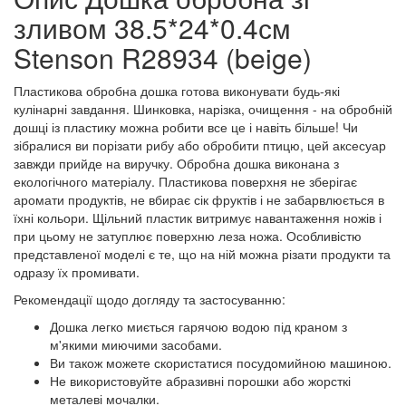
зливом 38.5*24*0.4см
Stenson R28934 (beige)
Пластикова обробна дошка готова виконувати будь-які
кулінарні завдання. Шинковка, нарізка, очищення - на обробній
дошці із пластику можна робити все це і навіть більше! Чи
зібралися ви порізати рибу або обробити птицю, цей аксесуар
завжди прийде на виручку. Обробна дошка виконана з
екологічного матеріалу. Пластикова поверхня не зберігає
аромати продуктів, не вбирає сік фруктів і не забарвлюється в
їхні кольори. Щільний пластик витримує навантаження ножів і
при цьому не затуплює поверхню леза ножа. Особливістю
представленої моделі є те, що на ній можна різати продукти та
одразу їх промивати.
Рекомендації щодо догляду та застосуванню:
Дошка легко миється гарячою водою під краном з
м'якими миючими засобами.
Ви також можете скористатися посудомийною машиною.
Не використовуйте абразивні порошки або жорсткі
металеві мочалки.