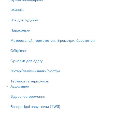
Чайники
Все для будинку
Парасольки
Метеостанції, термометри, гігрометри, барометри
Обігрівачі
Сушарки для одягу
Ліхтарі/лампи/нічники/люстри
Термоси та термокухлі
Аудіо/відео
Відеоспостереження
Безпровідні навушники (TWS)