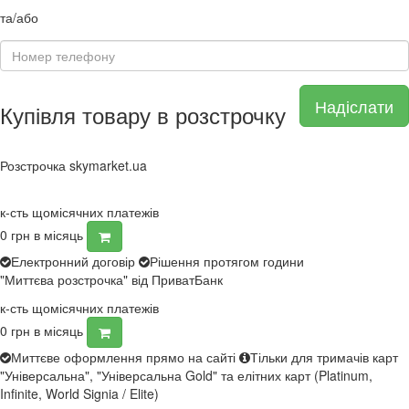
та/або
Надіслати
Купівля товару в розстрочку
Розстрочка skymarket.ua
к-сть щомісячних платежів
0
грн в місяць
Електронний договір
Рішення протягом години
"Миттєва розстрочка" від ПриватБанк
к-сть щомісячних платежів
0
грн в місяць
Миттєве оформлення прямо на сайті
Тільки для тримачів карт
"Універсальна", "Універсальна Gold" та елітних карт (Platinum,
Infinite, World Signia / Elite)