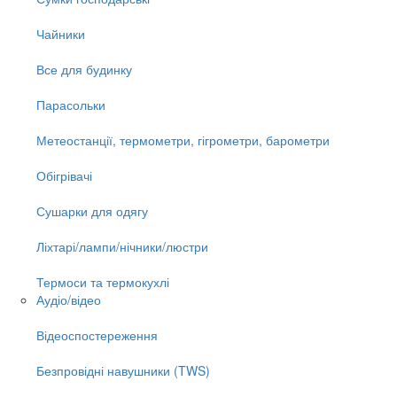
Чайники
Все для будинку
Парасольки
Метеостанції, термометри, гігрометри, барометри
Обігрівачі
Сушарки для одягу
Ліхтарі/лампи/нічники/люстри
Термоси та термокухлі
Аудіо/відео
Відеоспостереження
Безпровідні навушники (TWS)