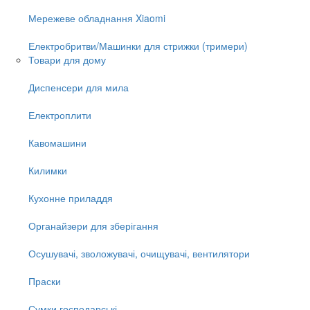
Мережеве обладнання Xiaomi
Електробритви/Машинки для стрижки (тримери)
Товари для дому
Диспенсери для мила
Електроплити
Кавомашини
Килимки
Кухонне приладдя
Органайзери для зберігання
Осушувачі, зволожувачі, очищувачі, вентилятори
Праски
Сумки господарські