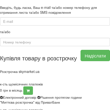
Введіть, будь ласка, Ваш e-mail та/або номер телефону для
отримання листа та/або SMS повідомлення
та/або
Надіслати
Купівля товару в розстрочку
Розстрочка skymarket.ua
к-сть щомісячних платежів
0
грн в місяць
Електронний договір
Рішення протягом години
"Миттєва розстрочка" від ПриватБанк
к-сть щомісячних платежів