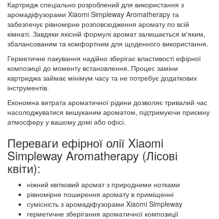
Картридж спеціально розроблений для використання з
аромадіфузорами Xiaomi Simpleway Aromatherapy та
забезпечує рівномірне розповсюдження аромату по всій
кімнаті. Завдяки якісній формулі аромат залишається м'яким,
збалансованим та комфортним для щоденного використання.
Герметичне пакування надійно зберігає властивості ефірної
композиції до моменту встановлення. Процес заміни
картриджа займає мінімум часу та не потребує додаткових
інструментів.
Економна витрата ароматичної рідини дозволяє тривалий час
насолоджуватися вишуканим ароматом, підтримуючи приємну
атмосферу у вашому домі або офісі.
Переваги ефірної олії Xiaomi
Simpleway Aromatherapy (Лісові
квіти):
ніжний квітковий аромат з природними нотками
рівномірне поширення аромату в приміщенні
сумісність з аромадіфузорами Xiaomi Simpleway
герметичне зберігання ароматичної композиції