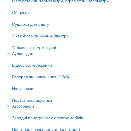
Метеостанції, термометри, гігрометри, барометри
Обігрівачі
Сушарки для одягу
Ліхтарі/лампи/нічники/люстри
Термоси та термокухлі
Аудіо/відео
Відеоспостереження
Безпровідні навушники (TWS)
Навушники
Портативна акустика
Автотовари
Зарядні пристрої для електромобілів
Перетворювачі напруги (інвертори)