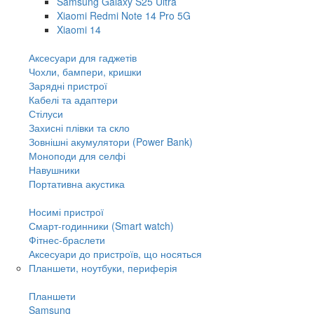
Samsung Galaxy S25 Ultra
Xiaomi Redmi Note 14 Pro 5G
Xiaomi 14
Аксесуари для гаджетів
Чохли, бампери, кришки
Зарядні пристрої
Кабелі та адаптери
Стілуси
Захисні плівки та скло
Зовнішні акумулятори (Power Bank)
Моноподи для селфі
Навушники
Портативна акустика
Носимі пристрої
Смарт-годинники (Smart watch)
Фітнес-браслети
Аксесуари до пристроїв, що носяться
Планшети, ноутбуки, периферія
Планшети
Samsung