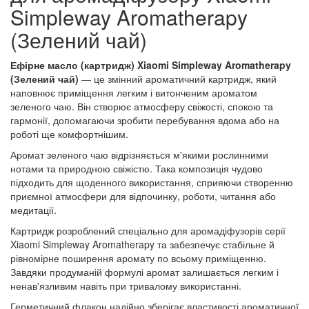
Simpleway Aromatherapy
(Зелений чай)
Ефірне масло (картридж) Xiaomi Simpleway Aromatherapy
(Зелений чай)
— це змінний ароматичний картридж, який
наповнює приміщення легким і витонченим ароматом
зеленого чаю. Він створює атмосферу свіжості, спокою та
гармонії, допомагаючи зробити перебування вдома або на
роботі ще комфортнішим.
Аромат зеленого чаю відрізняється м'якими рослинними
нотами та природною свіжістю. Така композиція чудово
підходить для щоденного використання, сприяючи створенню
приємної атмосфери для відпочинку, роботи, читання або
медитації.
Картридж розроблений спеціально для аромадіфузорів серії
Xiaomi Simpleway Aromatherapy та забезпечує стабільне й
рівномірне поширення аромату по всьому приміщенню.
Завдяки продуманій формулі аромат залишається легким і
ненав'язливим навіть при тривалому використанні.
Герметичний флакон надійно зберігає властивості ароматичної