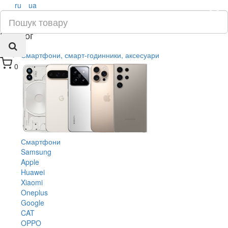
ru
ua
×
Каталог
Смартфони, смарт-годинники, аксесуари
0
Смартфони
Samsung
Apple
Huawei
Xiaomi
Oneplus
Google
CAT
OPPO