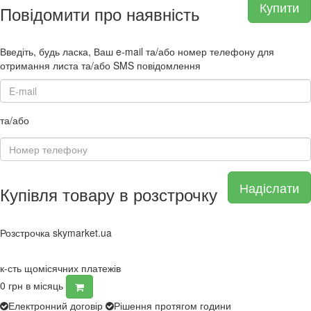
Купити
Повідомити про наявність
Введіть, будь ласка, Ваш e-mail та/або номер телефону для
отримання листа та/або SMS повідомлення
та/або
Надіслати
Купівля товару в розстрочку
Розстрочка skymarket.ua
к-сть щомісячних платежів
0
грн в місяць
Електронний договір
Рішення протягом години