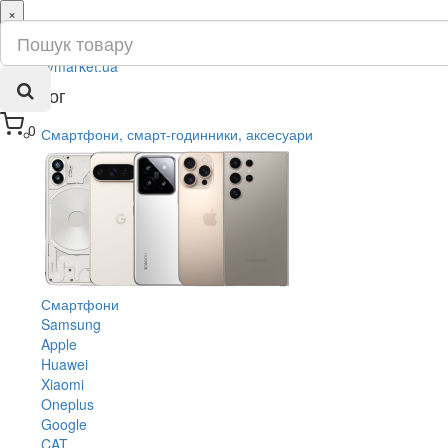
×
ru
ua
Каталог
0
Смартфони, смарт-годинники, аксесуари
Смартфони
Samsung
Apple
Huawei
Xiaomi
Oneplus
Google
CAT