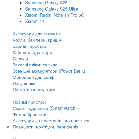
Samsung Galaxy S25
Samsung Galaxy S25 Ultra
Xiaomi Redmi Note 14 Pro 5G
Xiaomi 14
Аксесуари для гаджетів
Чохли, бампери, кришки
Зарядні пристрої
Кабелі та адаптери
Стілуси
Захисні плівки та скло
Зовнішні акумулятори (Power Bank)
Моноподи для селфі
Навушники
Портативна акустика
Носимі пристрої
Смарт-годинники (Smart watch)
Фітнес-браслети
Аксесуари до пристроїв, що носяться
Планшети, ноутбуки, периферія
Планшети