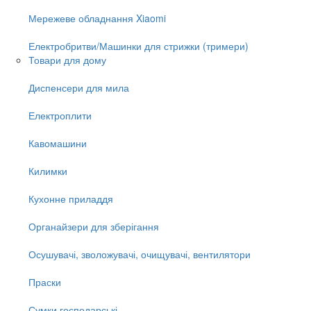
Мережеве обладнання Xiaomi
Електробритви/Машинки для стрижки (тримери)
Товари для дому
Диспенсери для мила
Електроплити
Кавомашини
Килимки
Кухонне приладдя
Органайзери для зберігання
Осушувачі, зволожувачі, очищувачі, вентилятори
Праски
Сумки господарські