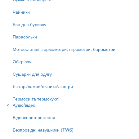
Чайники
Все для будинку
Парасольки
Метеостанції, термометри, гігрометри, барометри
Обігрівачі
Сушарки для одягу
Ліхтарі/лампи/нічники/люстри
Термоси та термокухлі
Аудіо/відео
Відеоспостереження
Безпровідні навушники (TWS)