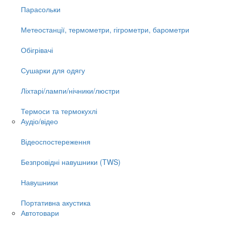
Парасольки
Метеостанції, термометри, гігрометри, барометри
Обігрівачі
Сушарки для одягу
Ліхтарі/лампи/нічники/люстри
Термоси та термокухлі
Аудіо/відео
Відеоспостереження
Безпровідні навушники (TWS)
Навушники
Портативна акустика
Автотовари