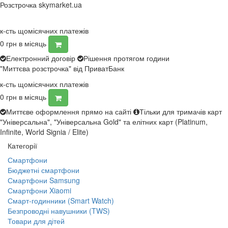
Розстрочка skymarket.ua
к-сть щомісячних платежів
0
грн в місяць
Електронний договір
Рішення протягом години
"Миттєва розстрочка" від ПриватБанк
к-сть щомісячних платежів
0
грн в місяць
Миттєве оформлення прямо на сайті
Тільки для тримачів карт
"Універсальна", "Універсальна Gold" та елітних карт (Platinum,
Infinite, World Signia / Elite)
Категорії
Смартфони
Бюджетні смартфони
Смартфони Samsung
Смартфони Xiaomi
Смарт-годинники (Smart Watch)
Безпроводні навушники (TWS)
Товари для дітей