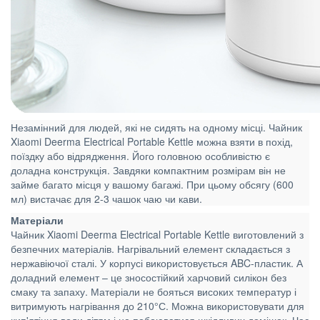
Незамінний для людей, які не сидять на одному місці. Чайник
Xiaomi Deerma Electrical Portable Kettle можна взяти в похід,
поїздку або відрядження. Його головною особливістю є
доладна конструкція. Завдяки компактним розмірам він не
займе багато місця у вашому багажі. При цьому обсягу (600
мл) вистачає для 2-3 чашок чаю чи кави.
Матеріали
Чайник Xiaomi Deerma Electrical Portable Kettle виготовлений з
безпечних матеріалів. Нагрівальний елемент складається з
нержавіючої сталі. У корпусі використовується ABC-пластик. А
доладний елемент – це зносостійкий харчовий силікон без
смаку та запаху. Матеріали не бояться високих температур і
витримують нагрівання до 210°С. Можна використовувати для