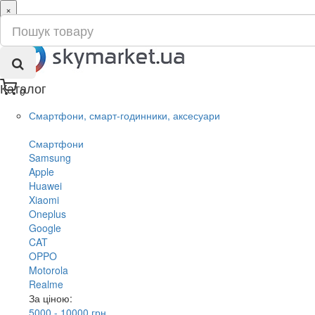
×
ru
ua
Каталог
0
Смартфони, смарт-годинники, аксесуари
Смартфони
Samsung
Apple
Huawei
Xiaomi
Oneplus
Google
CAT
OPPO
Motorola
Realme
За ціною:
5000 - 10000 грн