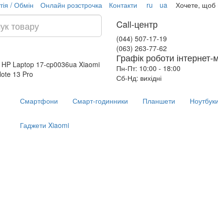
тія / Обмін
Онлайн розстрочка
Контакти
ru
ua
Хочете, щоб
Call-центр
(044) 507-17-19
(063) 263-77-62
Графік роботи інтернет-
 HP Laptop 17-cp0036ua
Xiaomi
Пн-Пт: 10:00 - 18:00
ote 13 Pro
Сб-Нд: вихідні
Смартфони
Смарт-годинники
Планшети
Ноутбук
Гаджети Xiaomi