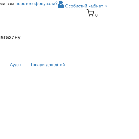
 ми вам
перетелефонували?
Особистий кабінет
0
магазину
и
Аудіо
Товари для дітей