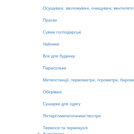
Осушувачі, зволожувачі, очищувачі, вентилят
Праски
Сумки господарські
Чайники
Все для будинку
Парасольки
Метеостанції, термометри, гігрометри, баром
Обігрівачі
Сушарки для одягу
Ліхтарі/лампи/нічники/люстри
Термоси та термокухлі
Аудіо/відео