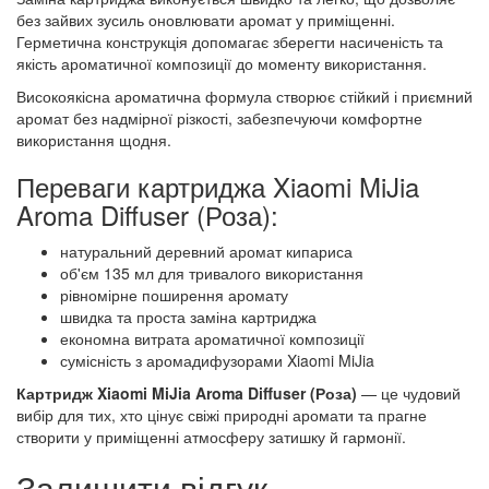
без зайвих зусиль оновлювати аромат у приміщенні.
Герметична конструкція допомагає зберегти насиченість та
якість ароматичної композиції до моменту використання.
Високоякісна ароматична формула створює стійкий і приємний
аромат без надмірної різкості, забезпечуючи комфортне
використання щодня.
Переваги картриджа Xiaomi MiJia
Aroma Diffuser (Роза):
натуральний деревний аромат кипариса
об'єм 135 мл для тривалого використання
рівномірне поширення аромату
швидка та проста заміна картриджа
економна витрата ароматичної композиції
сумісність з аромадифузорами Xiaomi MiJia
Картридж Xiaomi MiJia Aroma Diffuser (Роза)
— це чудовий
вибір для тих, хто цінує свіжі природні аромати та прагне
створити у приміщенні атмосферу затишку й гармонії.
Залишити відгук