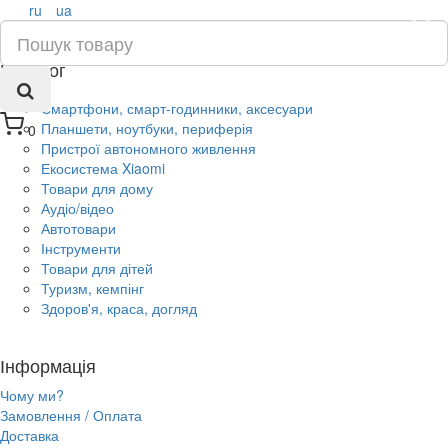
ru
ua
×
Каталог
Смартфони, смарт-годинники, аксесуари
Планшети, ноутбуки, периферія
0
Пристрої автономного живлення
Екосистема Xiaomi
Товари для дому
Аудіо/відео
Автотовари
Інструменти
Товари для дітей
Туризм, кемпінг
Здоров'я, краса, догляд
Інформація
Чому ми?
Замовлення / Оплата
Доставка