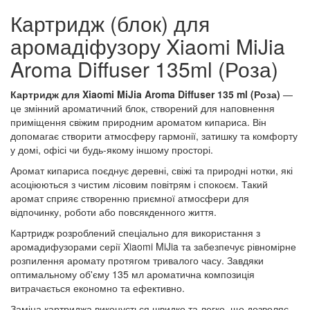
Картридж (блок) для
аромадіфузору Xiaomi MiJia
Aroma Diffuser 135ml (Роза)
Картридж для Xiaomi MiJia Aroma Diffuser 135 ml (Роза)
—
це змінний ароматичний блок, створений для наповнення
приміщення свіжим природним ароматом кипариса. Він
допомагає створити атмосферу гармонії, затишку та комфорту
у домі, офісі чи будь-якому іншому просторі.
Аромат кипариса поєднує деревні, свіжі та природні нотки, які
асоціюються з чистим лісовим повітрям і спокоєм. Такий
аромат сприяє створенню приємної атмосфери для
відпочинку, роботи або повсякденного життя.
Картридж розроблений спеціально для використання з
аромадифузорами серії Xiaomi MiJia та забезпечує рівномірне
розпилення аромату протягом тривалого часу. Завдяки
оптимальному об'єму 135 мл ароматична композиція
витрачається економно та ефективно.
Заміна картриджа виконується швидко та легко, що дозволяє