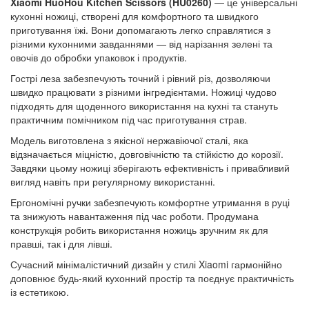
Xiaomi HuoHou Kitchen Scissors (HU0260)
— це універсальні
кухонні ножиці, створені для комфортного та швидкого
приготування їжі. Вони допомагають легко справлятися з
різними кухонними завданнями — від нарізання зелені та
овочів до обробки упаковок і продуктів.
Гострі леза забезпечують точний і рівний різ, дозволяючи
швидко працювати з різними інгредієнтами. Ножиці чудово
підходять для щоденного використання на кухні та стануть
практичним помічником під час приготування страв.
Модель виготовлена з якісної нержавіючої сталі, яка
відзначається міцністю, довговічністю та стійкістю до корозії.
Завдяки цьому ножиці зберігають ефективність і привабливий
вигляд навіть при регулярному використанні.
Ергономічні ручки забезпечують комфортне утримання в руці
та знижують навантаження під час роботи. Продумана
конструкція робить використання ножиць зручним як для
правші, так і для лівші.
Сучасний мінімалістичний дизайн у стилі Xiaomi гармонійно
доповнює будь-який кухонний простір та поєднує практичність
із естетикою.