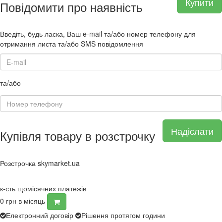
Купити
Повідомити про наявність
Введіть, будь ласка, Ваш e-mail та/або номер телефону для
отримання листа та/або SMS повідомлення
та/або
Надіслати
Купівля товару в розстрочку
Розстрочка skymarket.ua
к-сть щомісячних платежів
0
грн в місяць
Електронний договір
Рішення протягом години