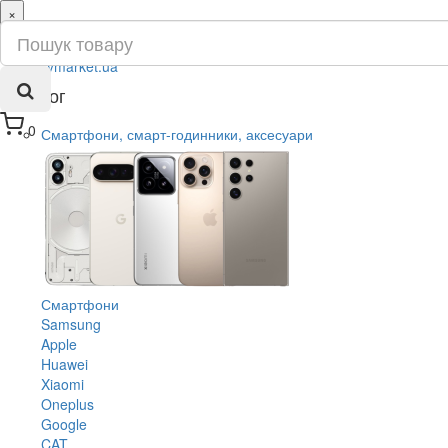
×
ru
ua
Каталог
0
Смартфони, смарт-годинники, аксесуари
Смартфони
Samsung
Apple
Huawei
Xiaomi
Oneplus
Google
CAT