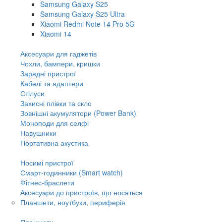
Samsung Galaxy S25
Samsung Galaxy S25 Ultra
Xiaomi Redmi Note 14 Pro 5G
Xiaomi 14
Аксесуари для гаджетів
Чохли, бампери, кришки
Зарядні пристрої
Кабелі та адаптери
Стілуси
Захисні плівки та скло
Зовнішні акумулятори (Power Bank)
Моноподи для селфі
Навушники
Портативна акустика
Носимі пристрої
Смарт-годинники (Smart watch)
Фітнес-браслети
Аксесуари до пристроїв, що носяться
Планшети, ноутбуки, периферія
Планшети