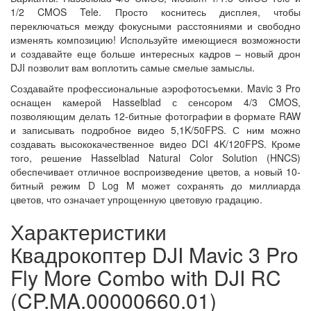
1/2 CMOS Tele. Просто коснитесь дисплея, чтобы
переключаться между фокусными расстояниями и свободно
изменять композицию! Используйте имеющиеся возможности
и создавайте еще больше интересных кадров – новый дрон
DJI позволит вам воплотить самые смелые замыслы.
Создавайте профессиональные аэрофотосъемки. Mavic 3 Pro
оснащен камерой Hasselblad с сенсором 4/3 CMOS,
позволяющим делать 12-битные фотографии в формате RAW
и записывать подробное видео 5,1K/50FPS. С ним можно
создавать высококачественное видео DCI 4K/120FPS. Кроме
того, решение Hasselblad Natural Color Solution (HNCS)
обеспечивает отличное воспроизведение цветов, а новый 10-
битный режим D Log M может сохранять до миллиарда
цветов, что означает упрощенную цветовую градацию.
Характеристики
Квадрокоптер DJI Mavic 3 Pro
Fly More Combo with DJI RC
(CP.MA.00000660.01)