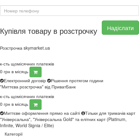
Надіслати
Купівля товару в розстрочку
Розстрочка skymarket.ua
к-сть щомісячних платежів
0
грн в місяць
Електронний договір
Рішення протягом години
"Миттєва розстрочка" від ПриватБанк
к-сть щомісячних платежів
0
грн в місяць
Миттєве оформлення прямо на сайті
Тільки для тримачів карт
"Універсальна", "Універсальна Gold" та елітних карт (Platinum,
Infinite, World Signia / Elite)
Категорії