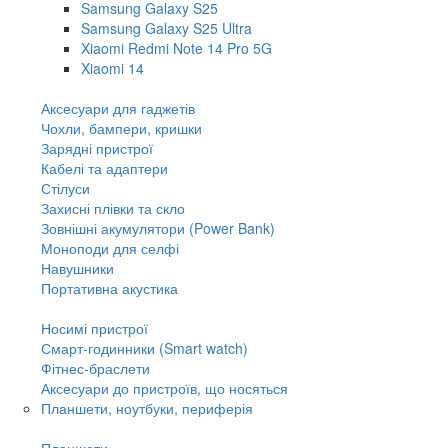
Samsung Galaxy S25
Samsung Galaxy S25 Ultra
Xiaomi Redmi Note 14 Pro 5G
Xiaomi 14
Аксесуари для гаджетів
Чохли, бампери, кришки
Зарядні пристрої
Кабелі та адаптери
Стілуси
Захисні плівки та скло
Зовнішні акумулятори (Power Bank)
Моноподи для селфі
Навушники
Портативна акустика
Носимі пристрої
Смарт-годинники (Smart watch)
Фітнес-браслети
Аксесуари до пристроїв, що носяться
Планшети, ноутбуки, периферія
Планшети