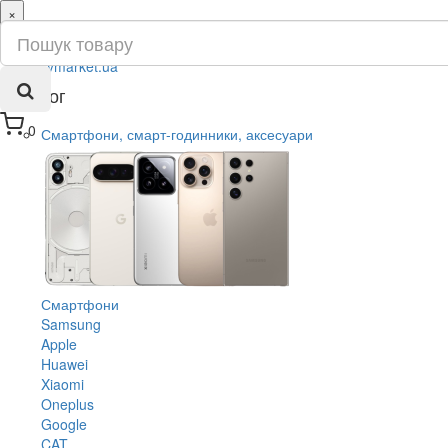
×
ru
ua
Каталог
0
Смартфони, смарт-годинники, аксесуари
Смартфони
Samsung
Apple
Huawei
Xiaomi
Oneplus
Google
CAT