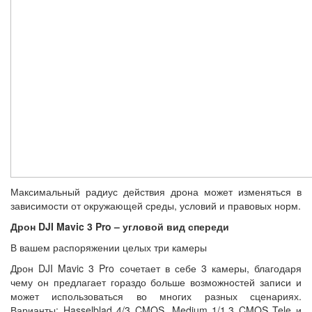
Максимальный радиус действия дрона может изменяться в
зависимости от окружающей среды, условий и правовых норм.
Дрон DJI Mavic 3 Pro – угловой вид спереди
В вашем распоряжении целых три камеры
Дрон DJI Mavic 3 Pro сочетает в себе 3 камеры, благодаря
чему он предлагает гораздо больше возможностей записи и
может использоваться во многих разных сценариях.
Варианты: Hasselblad 4/3 CMOS, Medium 1/1.3 CMOS Tele и