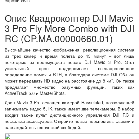
спроживачів"
Опис Квадрокоптер DJI Mavic
3 Pro Fly More Combo with DJI
RC (CP.MA.00000660.01)
Высочайшее качество изображения, революционная система
из трех камер и время полета до 43 минут – вот лишь
некоторые из преимуществ нового DJI Mavic 3 Pro. Этот
уникальный дрон поддерживает всенаправленное
определение помех и RTH, а благодаря системе DJI O3+ он
может передавать HD видео на расстояние до 8 км*. Он также
предлагает множество разумных функций, таких как
ActiveTrack 5.0 и MasterShots.
Дрон Mavic 3 Pro оснащен камерой Hasselblad, позволяющей
записывать видео 5,1K, также имеет две телекамеры. В набор
входит также пульт дистанционного управления DJI RC и
несколько аксессуаров. Откройте новые перспективы съемки и
наслаждайтесь творческой свободой.