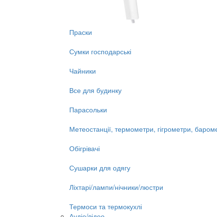
Праски
Сумки господарські
Чайники
Все для будинку
Парасольки
Метеостанції, термометри, гігрометри, баром
Обігрівачі
Сушарки для одягу
Ліхтарі/лампи/нічники/люстри
Термоси та термокухлі
Аудіо/відео