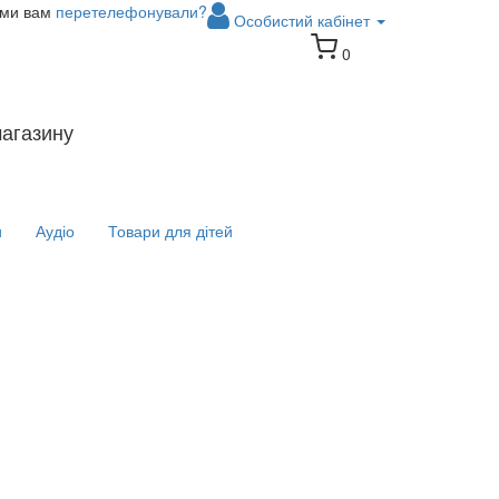
 ми вам
перетелефонували?
Особистий кабінет
0
магазину
и
Аудіо
Товари для дітей