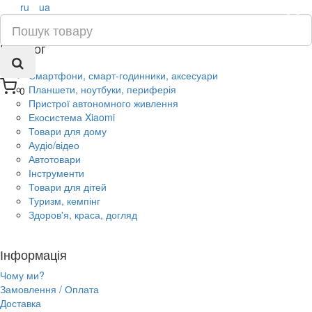
ru
ua
×
Каталог
Смартфони, смарт-годинники, аксесуари
Планшети, ноутбуки, периферія
0
Пристрої автономного живлення
Екосистема Xiaomi
Товари для дому
Аудіо/відео
Автотовари
Інструменти
Товари для дітей
Туризм, кемпінг
Здоров'я, краса, догляд
Інформація
Чому ми?
Замовлення / Оплата
Доставка