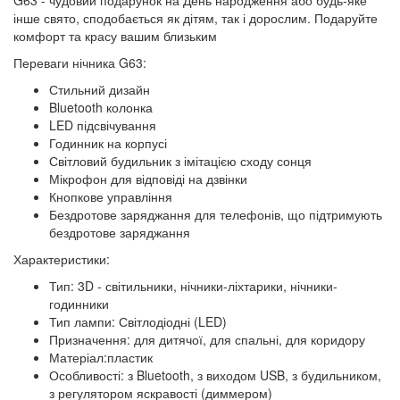
G63 - чудовий подарунок на День народження або будь-яке
інше свято, сподобається як дітям, так і дорослим. Подаруйте
комфорт та красу вашим близьким
Переваги нічника G63:
Стильний дизайн
Bluetooth колонка
LED підсвічування
Годинник на корпусі
Світловий будильник з імітацією сходу сонця
Мікрофон для відповіді на дзвінки
Кнопкове управління
Бездротове заряджання для телефонів, що підтримують
бездротове заряджання
Характеристики:
Тип: 3D - світильники, нічники-ліхтарики, нічники-
годинники
Тип лампи: Світлодіодні (LED)
Призначення: для дитячої, для спальні, для коридору
Матеріал:пластик
Особливості: з Bluetooth, з виходом USB, з будильником,
з регулятором яскравості (диммером)