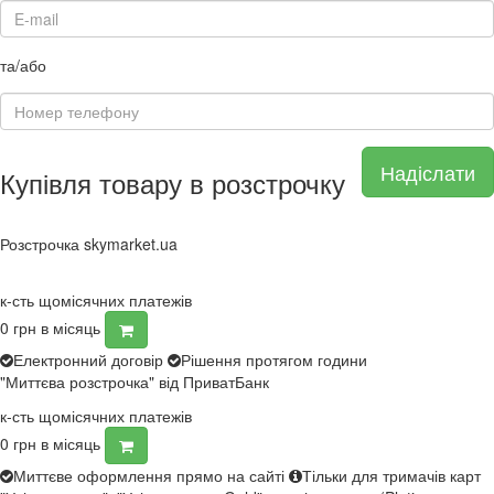
та/або
Надіслати
Купівля товару в розстрочку
Розстрочка skymarket.ua
к-сть щомісячних платежів
0
грн в місяць
Електронний договір
Рішення протягом години
"Миттєва розстрочка" від ПриватБанк
к-сть щомісячних платежів
0
грн в місяць
Миттєве оформлення прямо на сайті
Тільки для тримачів карт