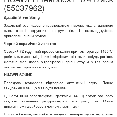
(55037962)
Дизайн Silver String
Захоплюйтесь лазерно-гравірованою ніжкою, яка є даниною
елегантності струнних інструментів, і насолоджуйтесь
приголомшливим звуком.
Чорний керамічний логотип
Суворий 72-годинний процес спікання при температурі 1480℃
робить елемент міцнішим і міцнішим, ніж коли-небудь раніше.
Логотип має лазерно-гравіровані срібні струни з глянсовим
покриттям, приємним на дотик.
HUAWEI SOUND
Передова технологія відтворює автентичні звуки. Повне
занурення у те, що має бути почуте.
Ці навушники забезпечують вражаючі 14 Гц потужного басу
завдяки визначній дводрайверній конструкції та 11-мм
динамічному драйверу з чотирма магнітами.
Почуйте більше, що любите завдяки планарному твіттеру, який