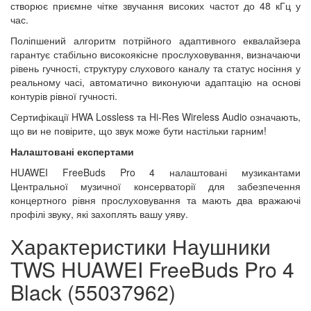
створює приємне чітке звучання високих частот до 48 кГц у
час.
Поліпшений алгоритм потрійного адаптивного еквалайзера
гарантує стабільно високоякісне прослуховування, визначаючи
рівень гучності, структуру слухового каналу та статус носіння у
реальному часі, автоматично виконуючи адаптацію на основі
контурів рівної гучності.
Сертифікації HWA Lossless та Hi-Res Wireless Audio означають,
що ви не повірите, що звук може бути настільки гарним!
Налаштовані експертами
HUAWEI FreeBuds Pro 4 налаштовані музикантами
Центральної музичної консерваторії для забезпечення
концертного рівня прослуховування та мають два вражаючі
профілі звуку, які захоплять вашу уяву.
Характеристики Наушники
TWS HUAWEI FreeBuds Pro 4
Black (55037962)