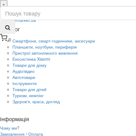
×
ru
ua
Каталог
0
Смартфони, смарт-годинники, аксесуари
Планшети, ноутбуки, периферія
Пристрої автономного живлення
Екосистема Xiaomi
Товари для дому
Аудіо/відео
Автотовари
Інструменти
Товари для дітей
Туризм, кемпінг
Здоров'я, краса, догляд
Інформація
Чому ми?
Замовлення / Оплата