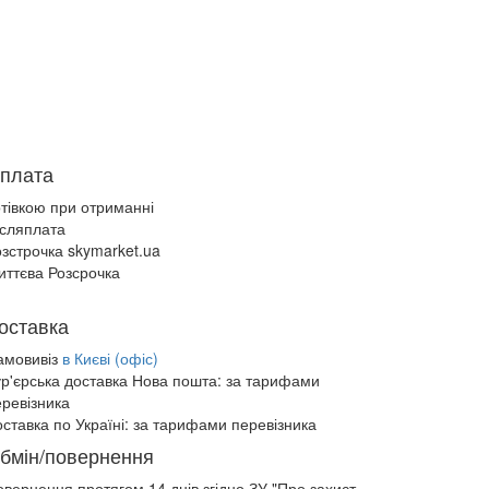
плата
отівкою при отриманні
ісляплата
зстрочка skymarket.ua
иттєва Розсрочка
оставка
амовивіз
в Києві (офіс)
ур'єрська доставка Нова пошта:
за тарифами
еревізника
ставка по Україні:
за тарифами перевізника
бмін/повернення
овернення протягом
14 днів
згідно ЗУ "Про захист