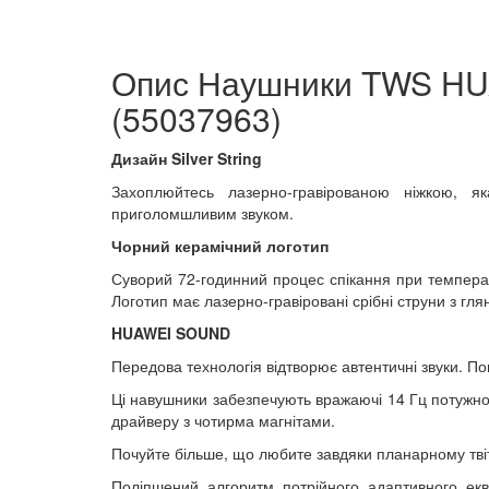
Опис Наушники TWS HUA
(55037963)
Дизайн Silver String
Захоплюйтесь лазерно-гравірованою ніжкою, як
приголомшливим звуком.
Чорний керамічний логотип
Суворий 72-годинний процес спікання при темпера
Логотип має лазерно-гравіровані срібні струни з гл
HUAWEI SOUND
Передова технологія відтворює автентичні звуки. По
Ці навушники забезпечують вражаючі 14 Гц потужно
драйверу з чотирма магнітами.
Почуйте більше, що любите завдяки планарному твітт
Поліпшений алгоритм потрійного адаптивного екв