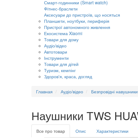
Смарт-годинники (Smart watch)
Фітнес-браслети
Аксесуари до пристроїв, що носяться
Планшети, ноутбуки, периферія
Пристрої автономного живлення
Екосистема Xiaomi
Товари для дому
Аудіо/відео
Автотовари
Інструменти
Товари для дітей
Туризм, кемпінг
Здоров'я, краса, догляд
Главная
Аудіо/відео
Безпровідні навушник
Наушники TWS HUAWE
Все про товар
Опис
Характеристики