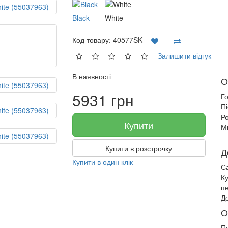
Black
White
Код товару:
40577SK
Залишити відгук
В наявності
О
5931 грн
Г
П
Ро
Купити
М
Купити в розстрочку
Д
Купити в один клік
С
К
п
До
О
П