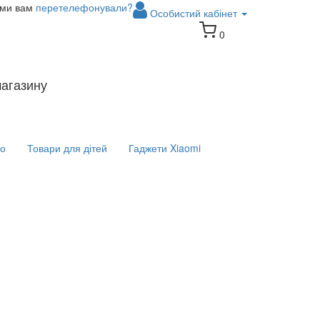
 ми вам
перетелефонували?
Особистий кабінет
0
магазину
іо
Товари для дітей
Гаджети Xiaomi