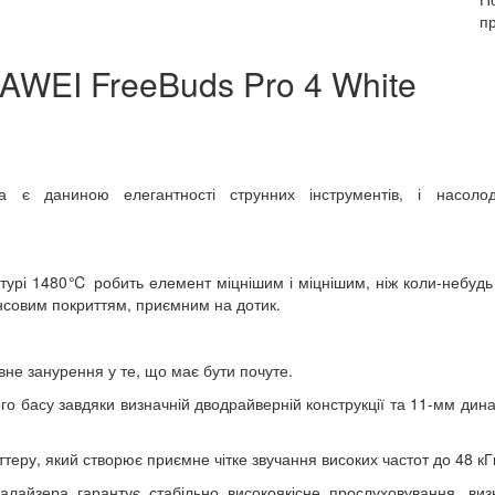
п
WEI FreeBuds Pro 4 White
а є даниною елегантності струнних інструментів, і насолод
турі 1480℃ робить елемент міцнішим і міцнішим, ніж коли-небудь
янсовим покриттям, приємним на дотик.
вне занурення у те, що має бути почуте.
го басу завдяки визначній дводрайверній конструкції та 11-мм дин
еру, який створює приємне чітке звучання високих частот до 48 кГц
алайзера гарантує стабільно високоякісне прослуховування, ви