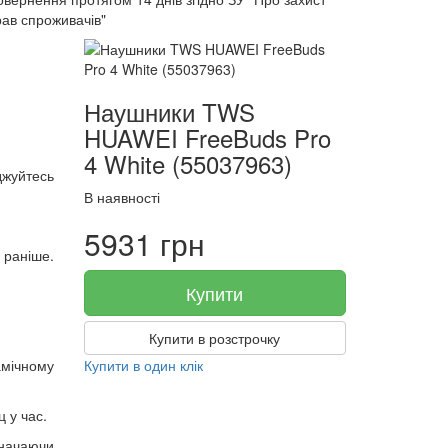
рав спроживачів"
Наушники TWS
HUAWEI FreeBuds Pro
4 White (55037963)
жуйтесь
В наявності
5931 грн
 раніше.
Купити
Купити в розстрочку
амічному
Купити в один клік
 у час.
значаючи