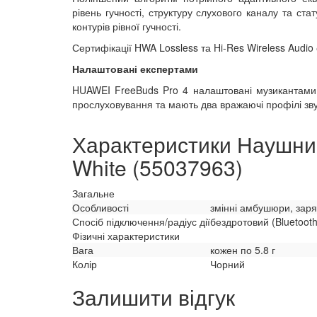
рівень гучності, структуру слухового каналу та ст
контурів рівної гучності.
Сертифікації HWA Lossless та Hi-Res Wireless Audio
Налаштовані експертами
HUAWEI FreeBuds Pro 4 налаштовані музикантами 
прослуховування та мають два вражаючі профілі звук
Характеристики Наушни
White (55037963)
Загальне
Особливості
змінні амбушюри, зар
Спосіб підключення/радіус дії
бездротовий (Bluetooth
Фізичні характеристики
Вага
кожен по 5.8 г
Колір
Чорний
Залишити відгук