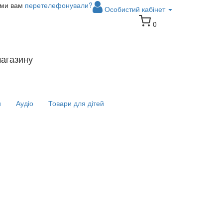
 ми вам
перетелефонували?
Особистий кабінет
0
магазину
и
Аудіо
Товари для дітей