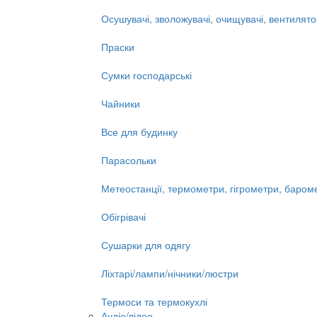
Осушувачі, зволожувачі, очищувачі, вентилят
Праски
Сумки господарські
Чайники
Все для будинку
Парасольки
Метеостанції, термометри, гігрометри, баром
Обігрівачі
Сушарки для одягу
Ліхтарі/лампи/нічники/люстри
Термоси та термокухлі
Аудіо/відео