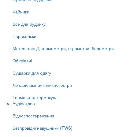
Чайники
Все для будинку
Парасольки
Метеостанції, термометри, гігрометри, барометри
Обігрівачі
Сушарки для одягу
Ліхтарі/лампи/нічники/люстри
Термоси та термокухлі
Аудіо/відео
Відеоспостереження
Безпровідні навушники (TWS)