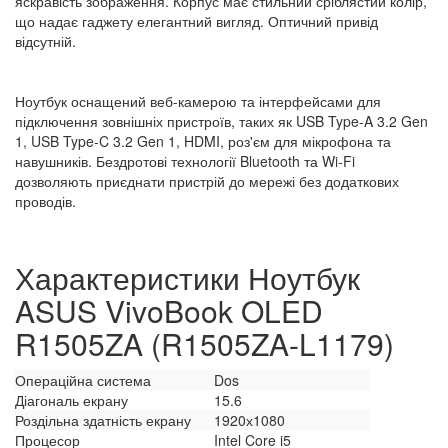
яскравість зображення. Корпус має стильний сріблястий колір,
що надає гаджету елегантний вигляд. Оптичний привід
відсутній.
Ноутбук оснащений веб-камерою та інтерфейсами для
підключення зовнішніх пристроїв, таких як USB Type-A 3.2 Gen
1, USB Type-C 3.2 Gen 1, HDMI, роз'єм для мікрофона та
навушників. Бездротові технології Bluetooth та Wi-Fi
дозволяють приєднати пристрій до мережі без додаткових
проводів.
Характеристики Ноутбук
ASUS VivoBook OLED
R1505ZA (R1505ZA-L1179)
Операційна система
Dos
Діагональ екрану
15.6
Роздільна здатність екрану
1920х1080
Процесор
Intel Core i5