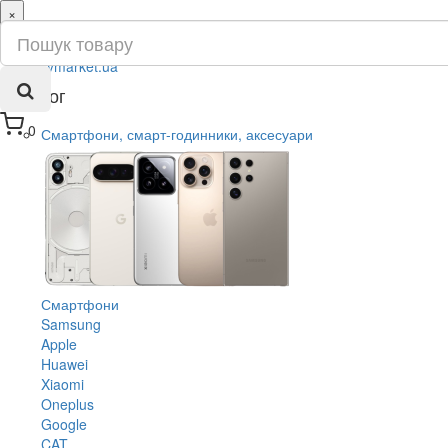
×
ru
ua
Каталог
0
Смартфони, смарт-годинники, аксесуари
Смартфони
Samsung
Apple
Huawei
Xiaomi
Oneplus
Google
CAT