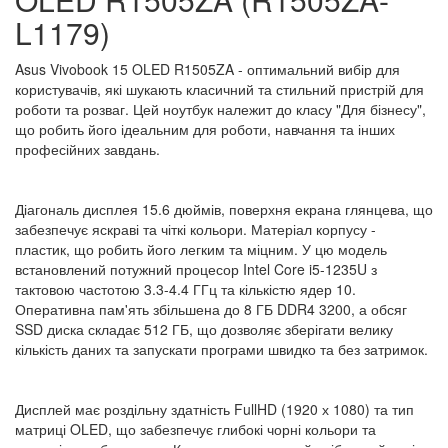
L1179)
Asus Vivobook 15 OLED R1505ZA - оптимальний вибір для
користувачів, які шукають класичний та стильний пристрій для
роботи та розваг. Цей ноутбук належит до класу "Для бізнесу",
що робить його ідеальним для роботи, навчання та інших
професійних завдань.
Діагональ дисплея 15.6 дюймів, поверхня екрана глянцева, що
забезпечує яскраві та чіткі кольори. Матеріал корпусу -
пластик, що робить його легким та міцним. У цю модель
встановлений потужний процесор Intel Core i5-1235U з
тактовою частотою 3.3-4.4 ГГц та кількістю ядер 10.
Оперативна пам'ять збільшена до 8 ГБ DDR4 3200, а обсяг
SSD диска складає 512 ГБ, що дозволяє зберігати велику
кількість даних та запускати програми швидко та без затримок.
Дисплей має роздільну здатність FullHD (1920 х 1080) та тип
матриці OLED, що забезпечує глибокі чорні кольори та