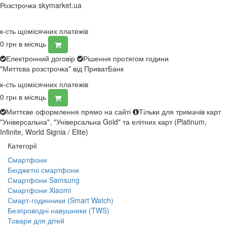
Розстрочка skymarket.ua
к-сть щомісячних платежів
0
грн в місяць
Електронний договір
Рішення протягом години
"Миттєва розстрочка" від ПриватБанк
к-сть щомісячних платежів
0
грн в місяць
Миттєве оформлення прямо на сайті
Тільки для тримачів карт
"Універсальна", "Універсальна Gold" та елітних карт (Platinum,
Infinite, World Signia / Elite)
Категорії
Смартфони
Бюджетні смартфони
Смартфони Samsung
Смартфони Xiaomi
Смарт-годинники (Smart Watch)
Безпроводні навушники (TWS)
Товари для дітей