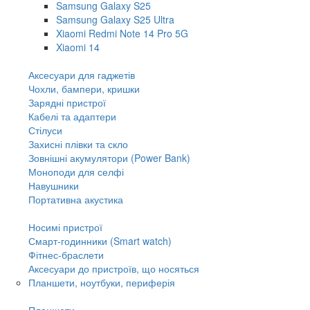
Samsung Galaxy S25
Samsung Galaxy S25 Ultra
Xiaomi Redmi Note 14 Pro 5G
Xiaomi 14
Аксесуари для гаджетів
Чохли, бампери, кришки
Зарядні пристрої
Кабелі та адаптери
Стілуси
Захисні плівки та скло
Зовнішні акумулятори (Power Bank)
Моноподи для селфі
Навушники
Портативна акустика
Носимі пристрої
Смарт-годинники (Smart watch)
Фітнес-браслети
Аксесуари до пристроїв, що носяться
Планшети, ноутбуки, периферія
Планшети