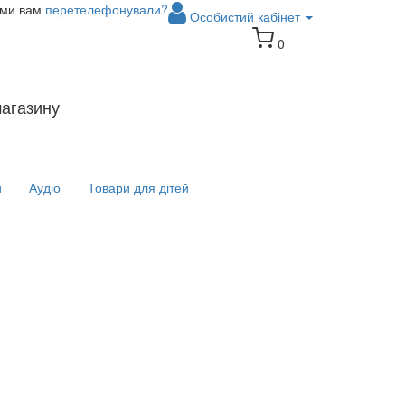
 ми вам
перетелефонували?
Особистий кабінет
0
магазину
и
Аудіо
Товари для дітей