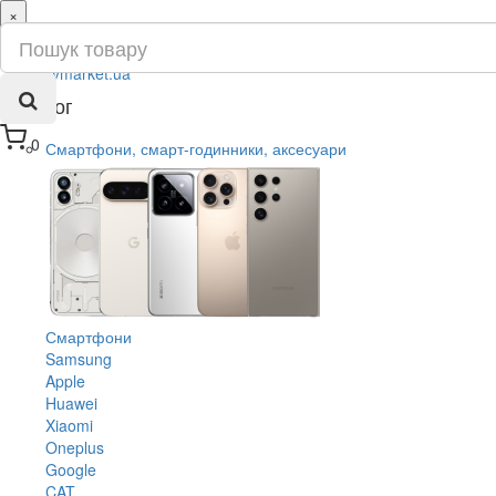
×
ru
ua
Каталог
0
Смартфони, смарт-годинники, аксесуари
Смартфони
Samsung
Apple
Huawei
Xiaomi
Oneplus
Google
CAT