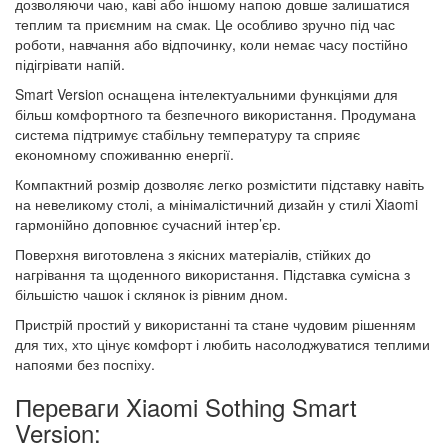
дозволяючи чаю, каві або іншому напою довше залишатися
теплим та приємним на смак. Це особливо зручно під час
роботи, навчання або відпочинку, коли немає часу постійно
підігрівати напій.
Smart Version оснащена інтелектуальними функціями для
більш комфортного та безпечного використання. Продумана
система підтримує стабільну температуру та сприяє
економному споживанню енергії.
Компактний розмір дозволяє легко розмістити підставку навіть
на невеликому столі, а мінімалістичний дизайн у стилі Xiaomi
гармонійно доповнює сучасний інтер’єр.
Поверхня виготовлена з якісних матеріалів, стійких до
нагрівання та щоденного використання. Підставка сумісна з
більшістю чашок і склянок із рівним дном.
Пристрій простий у використанні та стане чудовим рішенням
для тих, хто цінує комфорт і любить насолоджуватися теплими
напоями без поспіху.
Переваги Xiaomi Sothing Smart
Version: