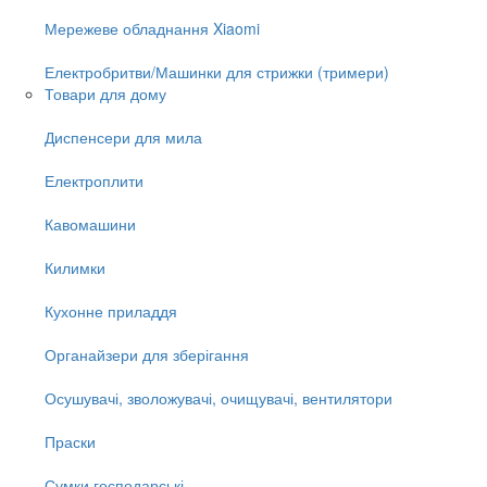
Мережеве обладнання Xiaomi
Електробритви/Машинки для стрижки (тримери)
Товари для дому
Диспенсери для мила
Електроплити
Кавомашини
Килимки
Кухонне приладдя
Органайзери для зберігання
Осушувачі, зволожувачі, очищувачі, вентилятори
Праски
Сумки господарські