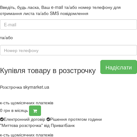
Введіть, будь ласка, Ваш e-mail та/або номер телефону для
отримання листа та/або SMS повідомлення
та/або
Надіслати
Купівля товару в розстрочку
Розстрочка skymarket.ua
к-сть щомісячних платежів
0
грн в місяць
Електронний договір
Рішення протягом години
"Миттєва розстрочка" від ПриватБанк
к-сть щомісячних платежів