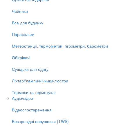
Чайники
Все для будинку
Парасольки
Метеостанції, термометри, гігрометри, барометри
Обігрівачі
Сушарки для одягу
Ліхтарі/лампи/нічники/люстри
Термоси та термокухлі
Аудіо/відео
Відеоспостереження
Безпровідні навушники (TWS)