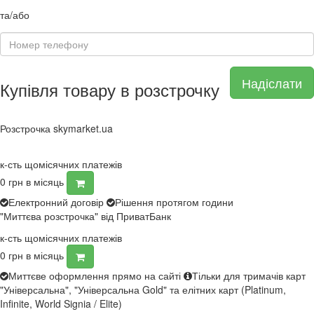
та/або
Надіслати
Купівля товару в розстрочку
Розстрочка skymarket.ua
к-сть щомісячних платежів
0
грн в місяць
Електронний договір
Рішення протягом години
"Миттєва розстрочка" від ПриватБанк
к-сть щомісячних платежів
0
грн в місяць
Миттєве оформлення прямо на сайті
Тільки для тримачів карт
"Універсальна", "Універсальна Gold" та елітних карт (Platinum,
Infinite, World Signia / Elite)