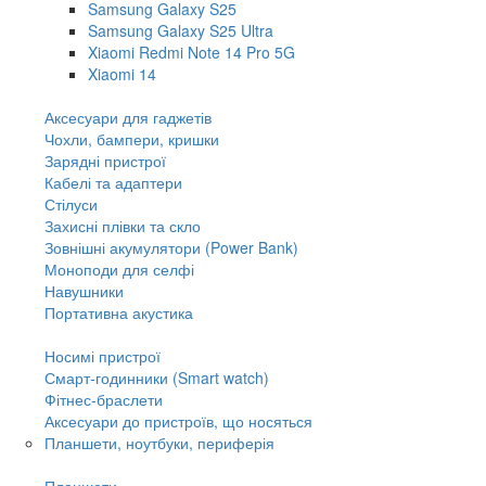
Samsung Galaxy S25
Samsung Galaxy S25 Ultra
Xiaomi Redmi Note 14 Pro 5G
Xiaomi 14
Аксесуари для гаджетів
Чохли, бампери, кришки
Зарядні пристрої
Кабелі та адаптери
Стілуси
Захисні плівки та скло
Зовнішні акумулятори (Power Bank)
Моноподи для селфі
Навушники
Портативна акустика
Носимі пристрої
Смарт-годинники (Smart watch)
Фітнес-браслети
Аксесуари до пристроїв, що носяться
Планшети, ноутбуки, периферія
Планшети