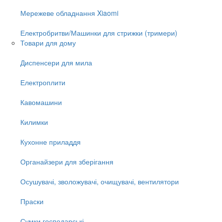
Мережеве обладнання Xiaomi
Електробритви/Машинки для стрижки (тримери)
Товари для дому
Диспенсери для мила
Електроплити
Кавомашини
Килимки
Кухонне приладдя
Органайзери для зберігання
Осушувачі, зволожувачі, очищувачі, вентилятори
Праски
Сумки господарські