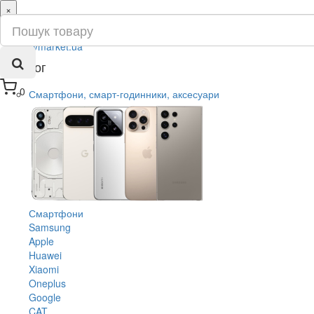
×
ru
ua
Каталог
0
Смартфони, смарт-годинники, аксесуари
Смартфони
Samsung
Apple
Huawei
Xiaomi
Oneplus
Google
CAT