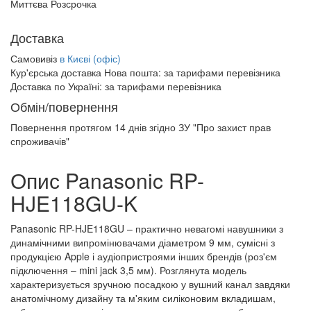
Миттєва Розсрочка
Доставка
Самовивіз
в Києві (офіс)
Кур'єрська доставка Нова пошта:
за тарифами перевізника
Доставка по Україні:
за тарифами перевізника
Обмін/повернення
Повернення протягом
14 днів
згідно ЗУ "Про захист прав
спроживачів"
Опис Panasonic RP-
HJE118GU-K
Panasonic RP-HJE118GU – практично невагомі навушники з
динамічними випромінювачами діаметром 9 мм, сумісні з
продукцією Apple і аудіопристроями інших брендів (роз'єм
підключення – mini jack 3,5 мм). Розглянута модель
характеризується зручною посадкою у вушний канал завдяки
анатомічному дизайну та м'яким силіконовим вкладишам,