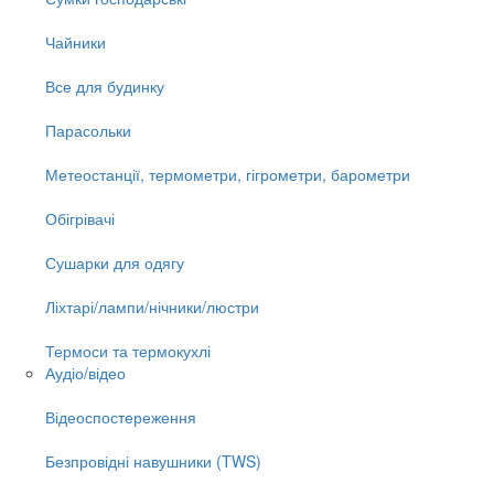
Чайники
Все для будинку
Парасольки
Метеостанції, термометри, гігрометри, барометри
Обігрівачі
Сушарки для одягу
Ліхтарі/лампи/нічники/люстри
Термоси та термокухлі
Аудіо/відео
Відеоспостереження
Безпровідні навушники (TWS)