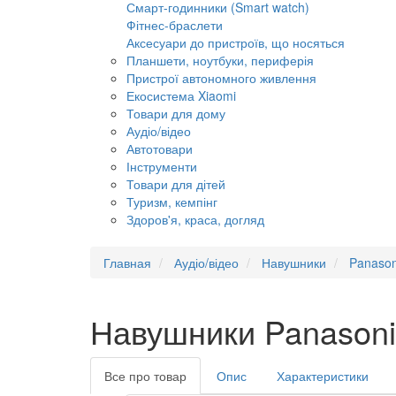
Смарт-годинники (Smart watch)
Фітнес-браслети
Аксесуари до пристроїв, що носяться
Планшети, ноутбуки, периферія
Пристрої автономного живлення
Екосистема Xiaomi
Товари для дому
Аудіо/відео
Автотовари
Інструменти
Товари для дітей
Туризм, кемпінг
Здоров'я, краса, догляд
Главная
Аудіо/відео
Навушники
Panason
Навушники Panason
Все про товар
Опис
Характеристики