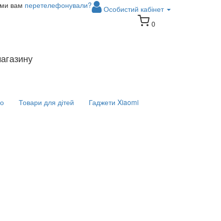
 ми вам
перетелефонували?
Особистий кабінет
0
магазину
іо
Товари для дітей
Гаджети Xiaomi