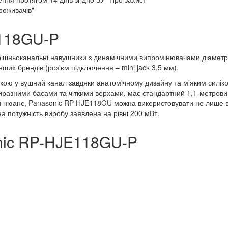
роживачів"
E118GU-P
рішньоканальні навушники з динамічними випромінювачами діамет
нших брендів (роз'єм підключення – mini jack 3,5 мм).
кою у вушний канал завдяки анатомічному дизайну та м'яким силік
 виразними басами та чіткими верхами, має стандартний 1,1-метров
ій нюанс, Panasonic RP-HJE118GU можна використовувати не лише 
а потужність виробу заявлена на рівні 200 мВт.
nic RP-HJE118GU-P