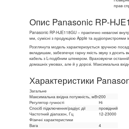
прав сп
Опис Panasonic RP-HJ
Panasonic RP-HJE118GU – практично невагомі внут
мм, сумісні з продукцією Apple та аудіопристроями і
Розглянута модель характеризується зручною посад
вкладишам, забезпечує гарну якість звуку з досить
кабель з L-подібним штекером. Враховуючи останн
домашніх умовах, але й у дорозі. Максимальна вхідн
Характеристики Panaso
Загальне
Максимальна вхідна потужність, мВт
200
Регулятор гучності
Ні
Спосіб підключення/радіус дії
провідний
Частотний діапазон, Гц
12-23000
Фізичні характеристики
Вага
4