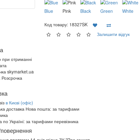
Blue
Pink
Black
Green
White
Код товару:
18327SK
Залишити відгук
а
ю при отриманні
ата
чка skymarket.ua
 Розсрочка
вка
віз
в Києві (офіс)
ька доставка Нова пошта:
за тарифами
ника
а по Україні:
за тарифами перевізника
/повернення
ення протягом
14 днів
згідно ЗУ "Про захист