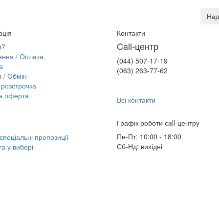
Над
ація
Контакти
Call-центр
и?
ння / Оплата
(044) 507-17-19
а
(063) 263-77-62
я / Обмін
розстрочка
а оферта
Всі контакти
Графік роботи сall-центру
Пн-Пт: 10:00 - 18:00
 спеціальні пропозиції
Сб-Нд: вихідні
а у виборі