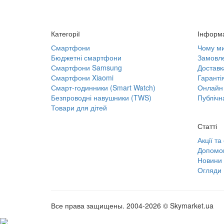
Категорії
Інформ
Смартфони
Чому м
Бюджетні смартфони
Замовле
Смартфони Samsung
Доставк
Смартфони Xiaomi
Гаранті
Смарт-годинники (Smart Watch)
Онлайн 
Безпроводні навушники (TWS)
Публічн
Товари для дітей
Статті
Акції та
Допомог
Новини
Огляди
Все права защищены. 2004-2026 © Skymarket.ua