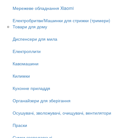
Мережеве обладнання Xiaomi
Електробритви/Машинки для стрижки (тримери)
Товари для дому
Диспенсери для мила
Електроплити
Кавомашини
Килимки
Кухонне приладдя
Органайзери для зберігання
Осушувачі, зволожувачі, очищувачі, вентилятори
Праски
Сумки господарські