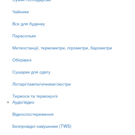
Чайники
Все для будинку
Парасольки
Метеостанції, термометри, гігрометри, барометри
Обігрівачі
Сушарки для одягу
Ліхтарі/лампи/нічники/люстри
Термоси та термокухлі
Аудіо/відео
Відеоспостереження
Безпровідні навушники (TWS)