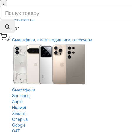
×
ru
ua
Каталог
0
Смартфони, смарт-годинники, аксесуари
Смартфони
Samsung
Apple
Huawei
Xiaomi
Oneplus
Google
CAT