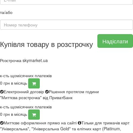
та/або
Надіслати
Купівля товару в розстрочку
Розстрочка skymarket.ua
к-сть щомісячних платежів
0
грн в місяць
Електронний договір
Рішення протягом години
"Миттєва розстрочка" від ПриватБанк
к-сть щомісячних платежів
0
грн в місяць
Миттєве оформлення прямо на сайті
Тільки для тримачів карт
"Універсальна", "Універсальна Gold" та елітних карт (Platinum,