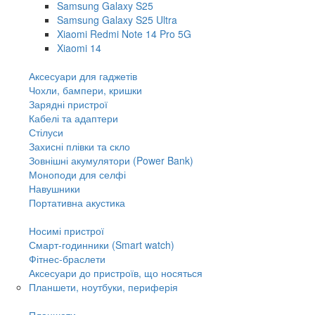
Samsung Galaxy S25
Samsung Galaxy S25 Ultra
Xiaomi Redmi Note 14 Pro 5G
Xiaomi 14
Аксесуари для гаджетів
Чохли, бампери, кришки
Зарядні пристрої
Кабелі та адаптери
Стілуси
Захисні плівки та скло
Зовнішні акумулятори (Power Bank)
Моноподи для селфі
Навушники
Портативна акустика
Носимі пристрої
Смарт-годинники (Smart watch)
Фітнес-браслети
Аксесуари до пристроїв, що носяться
Планшети, ноутбуки, периферія
Планшети