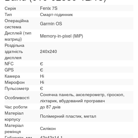
Серія
Fenix 7S
Тип
Смарт-годинник
Операційна
Garmin OS
система
Дисплей (тип
Memory-in-pixel (MiP)
матриці)
Роздільна
здатність
240x240
дисплея
NFC
Є
GPS
Є
Камера
Ні
Мікрофон
Ні
Пульсометр
Є
Сонячна панель, акселерометр, гіроскоп,
Особливості
ліхтарик, вбудований програвач
Час роботи
до 87 днів
Матеріал
Полімерний пластик, метал
корпусу
Матеріал
Силікон
ремінця
Габарити, мм
42x42x14.1