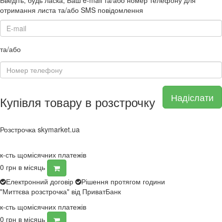
Введіть, будь ласка, Ваш e-mail та/або номер телефону для
отримання листа та/або SMS повідомлення
та/або
Надіслати
Купівля товару в розстрочку
Розстрочка skymarket.ua
к-сть щомісячних платежів
0
грн в місяць
Електронний договір
Рішення протягом години
"Миттєва розстрочка" від ПриватБанк
к-сть щомісячних платежів
0
грн в місяць