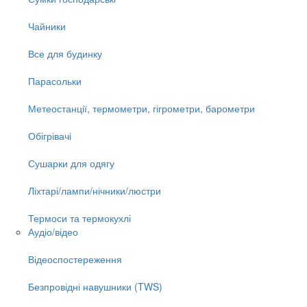
Чайники
Все для будинку
Парасольки
Метеостанції, термометри, гігрометри, барометри
Обігрівачі
Сушарки для одягу
Ліхтарі/лампи/нічники/люстри
Термоси та термокухлі
Аудіо/відео
Відеоспостереження
Безпровідні навушники (TWS)