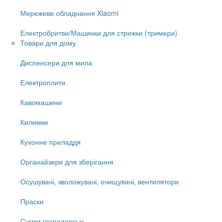
Мережеве обладнання Xiaomi
Електробритви/Машинки для стрижки (тримери)
Товари для дому
Диспенсери для мила
Електроплити
Кавомашини
Килимки
Кухонне приладдя
Органайзери для зберігання
Осушувачі, зволожувачі, очищувачі, вентилятори
Праски
Сумки господарські