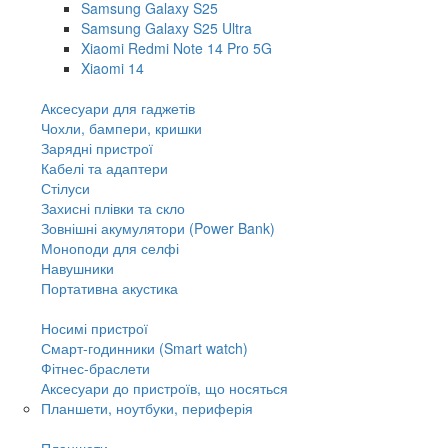
Samsung Galaxy S25
Samsung Galaxy S25 Ultra
Xiaomi Redmi Note 14 Pro 5G
Xiaomi 14
Аксесуари для гаджетів
Чохли, бампери, кришки
Зарядні пристрої
Кабелі та адаптери
Стілуси
Захисні плівки та скло
Зовнішні акумулятори (Power Bank)
Моноподи для селфі
Навушники
Портативна акустика
Носимі пристрої
Смарт-годинники (Smart watch)
Фітнес-браслети
Аксесуари до пристроїв, що носяться
Планшети, ноутбуки, периферія
Планшети