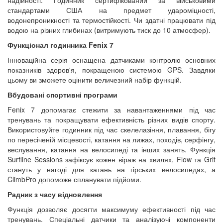
надійності. Годинник сертифікований за військовими
стандартами США на предмет удароміцності,
водонепроникності та термостійкості. Чи здатні працювати під
водою на різних глибинах (витримують тиск до 10 атмосфер).
Функціонал годинника Fenix 7
Інноваційна серія оснащена датчиками контролю основних
показників здоров'я, покращеною системою GPS. Завдяки
цьому ви зможете оцінити величезний набір функцій.
Вбудовані спортивні програми
Fenix 7 допомагає стежити за навантаженнями під час
тренувань та покращувати ефективність різних видів спорту.
Використовуйте годинник під час скелелазіння, плавання, бігу
по пересіченій місцевості, катання на лижах, походів, серфінгу,
веслування, катання на велосипеді та інших занять. Функція
Surfline Sessions зафіксує кожен віраж на хвилях, Flow та Grit
стануть у нагоді для катань на гірських велосипедах, а
ClimbPro допоможе спланувати підйоми.
Радник з часу відновлення
Функція дозволяє досягти максимуму ефективності під час
тренувань. Спеціальні датчики та аналізуючі компоненти