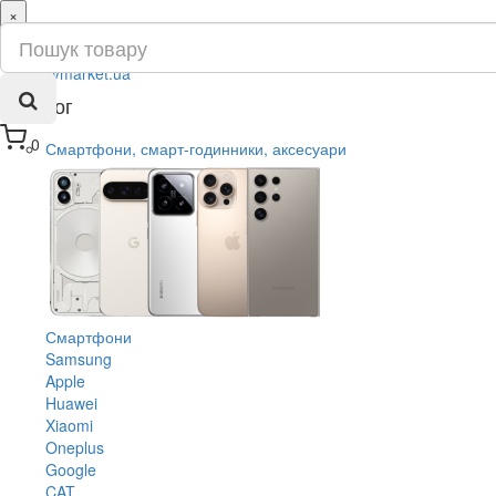
×
ru
ua
Каталог
0
Смартфони, смарт-годинники, аксесуари
Смартфони
Samsung
Apple
Huawei
Xiaomi
Oneplus
Google
CAT