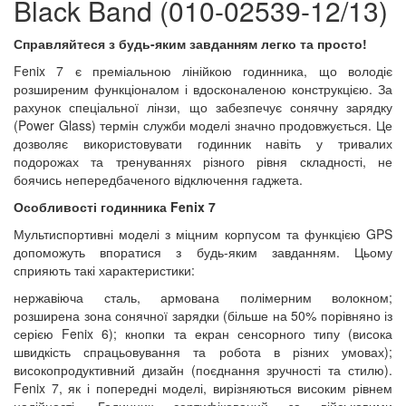
Black Band (010-02539-12/13)
Справляйтеся з будь-яким завданням легко та просто!
Fenix 7 є преміальною лінійкою годинника, що володіє
розширеним функціоналом і вдосконаленою конструкцією. За
рахунок спеціальної лінзи, що забезпечує сонячну зарядку
(Power Glass) термін служби моделі значно продовжується. Це
дозволяє використовувати годинник навіть у тривалих
подорожах та тренуваннях різного рівня складності, не
боячись непередбаченого відключення гаджета.
Особливості годинника Fenix 7
Мультиспортивні моделі з міцним корпусом та функцією GPS
допоможуть впоратися з будь-яким завданням. Цьому
сприяють такі характеристики:
нержавіюча сталь, армована полімерним волокном;
розширена зона сонячної зарядки (більше на 50% порівняно із
серією Fenix 6); кнопки та екран сенсорного типу (висока
швидкість спрацьовування та робота в різних умовах);
високопродуктивний дизайн (поєднання зручності та стилю).
Fenix 7, як і попередні моделі, вирізняються високим рівнем