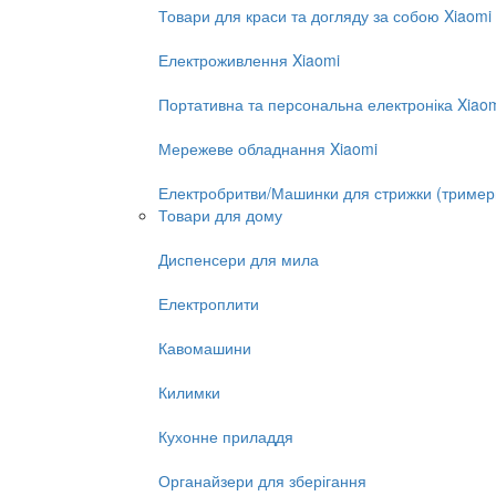
Товари для краси та догляду за собою Xiaomi
Електроживлення Xiaomi
Портативна та персональна електроніка Xiao
Мережеве обладнання Xiaomi
Електробритви/Машинки для стрижки (тример
Товари для дому
Диспенсери для мила
Електроплити
Кавомашини
Килимки
Кухонне приладдя
Органайзери для зберігання