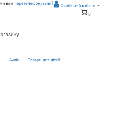
 ми вам
перетелефонували?
Особистий кабінет
0
магазину
и
Аудіо
Товари для дітей