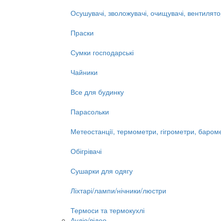
Осушувачі, зволожувачі, очищувачі, вентилят
Праски
Сумки господарські
Чайники
Все для будинку
Парасольки
Метеостанції, термометри, гігрометри, баром
Обігрівачі
Сушарки для одягу
Ліхтарі/лампи/нічники/люстри
Термоси та термокухлі
Аудіо/відео