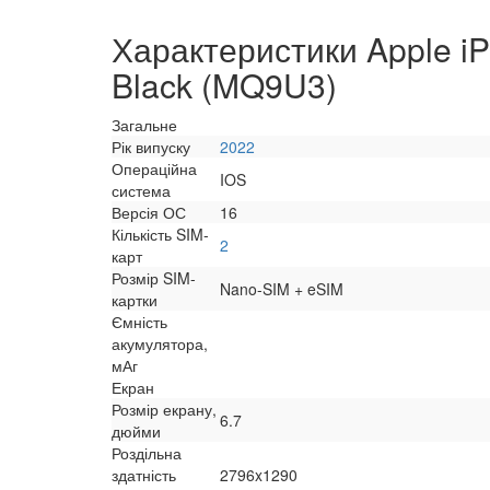
Характеристики Apple i
Black (MQ9U3)
Загальне
Рік випуску
2022
Операційна
IOS
система
Версія ОС
16
Кількість SIM-
2
карт
Розмір SIM-
Nano-SIM + eSIM
картки
Ємність
акумулятора,
мАг
Екран
Розмір екрану,
6.7
дюйми
Роздільна
здатність
2796x1290