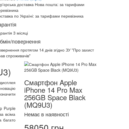
ур'єрська доставка Нова пошта:
за тарифами
еревізника
ставка по Україні:
за тарифами перевізника
арантія
рантія 3 місяці
бмін/повернення
овернення протягом
14 днів
згідно ЗУ "Про захист
рав спроживачів"
U3)
Смартфон Apple
 дисплея
iPhone 14 Pro Max
нновацію
означити
256GB Space Black
(MQ9U3)
p Purple
Немає в наявності
а всіма
а багато
58050 грн