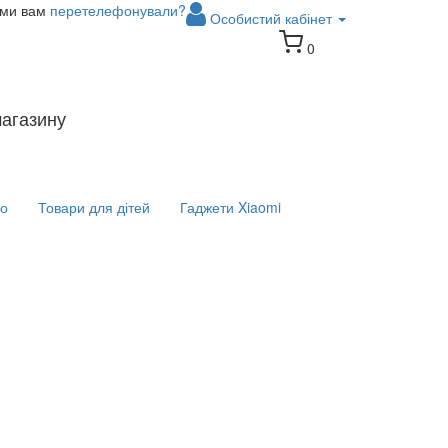
 ми вам
перетелефонували?
Особистий кабінет
0
магазину
іо
Товари для дітей
Гаджети Xiaomi