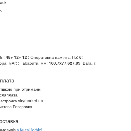
k
Мп:
48+ 12+ 12
; Оперативна пам'ять, ГБ:
6
;
ора, мАг:
; Габарити, мм:
160.7x77.6x7.85
; Вага, г:
плата
отівкою при отриманні
ісляплата
зстрочка skymarket.ua
иттєва Розсрочка
оставка
амовивіз
в Києві (офіс)