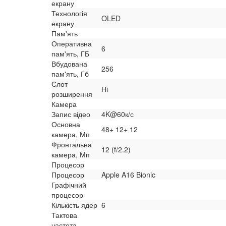
екрану
Технологія
OLED
екрану
Пам'ять
Оперативна
6
пам'ять, ГБ
Вбудована
256
пам'ять, Гб
Слот
Ні
розширення
Камера
Запис відео
4K@60к/с
Основна
48+ 12+ 12
камера, Мп
Фронтальна
12 (f/2.2)
камера, Мп
Процесор
Процесор
Apple A16 Bionic
Графічний
процесор
Кількість ядер
6
Тактова
частота