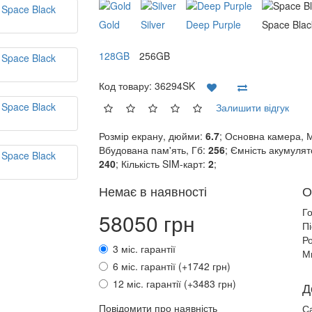
Gold
Silver
Deep Purple
Space Blac
128GB
256GB
Код товару:
36294SK
Залишити відгук
Розмір екрану, дюйми:
6.7
; Основна камера, 
Вбудована пам'ять, Гб:
256
; Ємність акумулят
240
; Кількість SIM-карт:
2
;
Немає в наявності
О
Г
58050 грн
П
Ро
3 міс. гарантії
М
6 міс. гарантії (+1742 грн)
12 міс. гарантії (+3483 грн)
Д
Повідомити про наявність
С