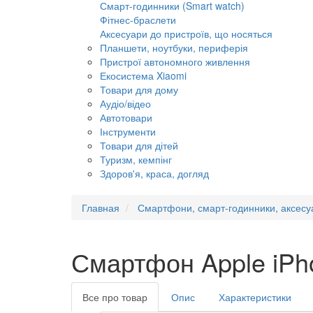
Смарт-годинники (Smart watch)
Фітнес-браслети
Аксесуари до пристроїв, що носяться
Планшети, ноутбуки, периферія
Пристрої автономного живлення
Екосистема Xiaomi
Товари для дому
Аудіо/відео
Автотовари
Інструменти
Товари для дітей
Туризм, кемпінг
Здоров'я, краса, догляд
Главная
Смартфони, смарт-годинники, аксесу
Смартфон Apple iPh
Все про товар
Опис
Характеристики