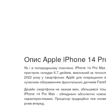
Опис Apple iPhone 14 P
Як і в попередньому поколінні, iPhone 14 Pro Ma
пристрою складає 6,7 дюймів, виконаний за технол
2022 року у смартфонах Apple для покращення вз
сучасним обіграванням фронтальних датчиків Face
Дизайн смартфона не зазнав змін, збільшився тіль
iPhone 14 Pro Max - обладнано абсолютно ново
характеристиками. Процесор традиційно теж оновив
років вперед.