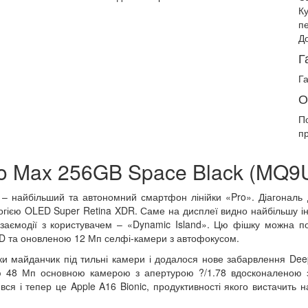
К
п
До
Г
Га
О
П
п
ro Max 256GB Space Black (MQ9
x – найбільший та автономний смартфон лінійки «Pro». Діагональ
огією OLED Super Retina XDR. Саме на дисплеї видно найбільшу і
аємодії з користувачем – «Dynamic Island». Цю фішку можна п
ID та оновленою 12 Мп селфі-камери з автофокусом.
ки майданчик під тильні камери і додалося нове забарвлення Dee
ю 48 Мп основною камерою з апертурою ?/1.78 вдосконаленою з
ся і тепер це Apple A16 Bionic, продуктивності якого вистачить н