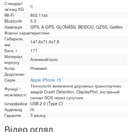
Стандарт
Є
зв'язку 5G
Wi-Fi
802.11ax
Bluetooth
5.3
Навігація
GPS, A-GPS, GLONASS, BEIDOU, QZSS, Galileo
Фізичні характеристики
Габарити,
147.6x71.6x7.8
мм
Вага, г
171
Матеріал
Алюміній/скло
корпусу
Колір
Рожевий
Додатково
Серія
Apple iPhone 15
Технологія виявлення дорожньо-транспортних
Функції /
аварій Crash Detection, DisplayPort, екстрений
можливості
сигнал SOS через супутник
Інтерфейси
USB 2.0 (Type С)
Аудіовхід
Ні
Гарантія
3 місяці
Відео огляд