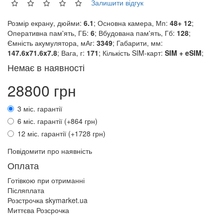
Залишити відгук
Розмір екрану, дюйми:
6.1
; Основна камера, Мп:
48+ 12
;
Оперативна пам'ять, ГБ:
6
; Вбудована пам'ять, Гб:
128
;
Ємність акумулятора, мАг:
3349
; Габарити, мм:
147.6x71.6x7.8
; Вага, г:
171
; Кількість SIM-карт:
SIM + eSIM
;
Немає в наявності
28800 грн
3 міс. гарантії
6 міс. гарантії (+864 грн)
12 міс. гарантії (+1728 грн)
Повідомити про наявність
Оплата
Готівкою при отриманні
Післяплата
Розстрочка skymarket.ua
Миттєва Розсрочка