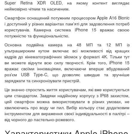
Super Retina XDR OLED, на якому контент виглядає
неймовірно чітким та насиченим.
Смартфон оснащений потужним процесором Apple A16 Bionic
і доступний у різних варіантах пам'яті для задоволення потреб
користувачів. Камерна система iPhone 15 вражає своєю
потужністю та функціональністю.
Основна подвійна камера на 48 МП та 12 МП із
ультрашироким кутом включає всі можливості від кращих
кадрів до кінематографічних зйомок у форматі 4K. Тільки тут
ви можете відчути всю силу творчості. Крім того, iPhone 15
вражає своїми інноваціями, включаючи вперше вбудований
роз'єм USB Type-C, що дозволяє швидше та зручніше
заряджати та синхронізувати пристрій.
Це значно спростить життя користувачам, які вже користуються
цим стандартом. Завдяки надійному корпусу з IP68 захистом,
цей смартфон можна використовувати в різних умовах, не
хвилюючись про воду чи пил. Вибір кольору стає додатковим
інструментом для вираження своєї індивідуальності в палітрі –
від чорного до пастельно-рожевого.
Характеристики Apple iPhone