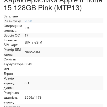
15 128GB Pink (MTP13)
Загальне
Рік випуску
2023
Операційна
IOS
система
Версія ОС
17
Кількість
SIM + eSIM
SIM-карт
Розмір SIM-
Nano-SIM
картки
Ємність
акумулятора,
3349
мАг
Екран
Розмір
екрану,
6.1
дюйми
Роздільна
здатність
2556х1179
екрану
Технологія