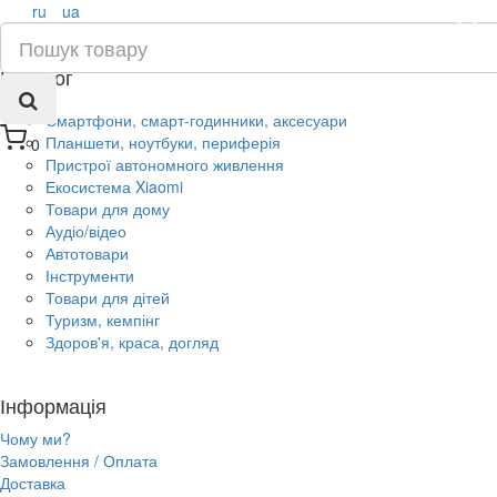
ru
ua
×
Каталог
Смартфони, смарт-годинники, аксесуари
Планшети, ноутбуки, периферія
0
Пристрої автономного живлення
Екосистема Xiaomi
Товари для дому
Аудіо/відео
Автотовари
Інструменти
Товари для дітей
Туризм, кемпінг
Здоров'я, краса, догляд
Інформація
Чому ми?
Замовлення / Оплата
Доставка