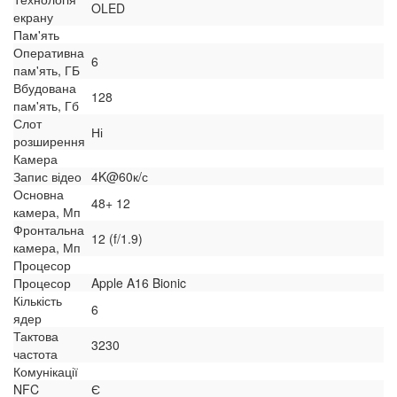
OLED
екрану
Пам'ять
Оперативна
6
пам'ять, ГБ
Вбудована
128
пам'ять, Гб
Слот
Ні
розширення
Камера
Запис відео
4K@60к/с
Основна
48+ 12
камера, Мп
Фронтальна
12 (f/1.9)
камера, Мп
Процесор
Процесор
Apple A16 Bionic
Кількість
6
ядер
Тактова
3230
частота
Комунікації
NFC
Є