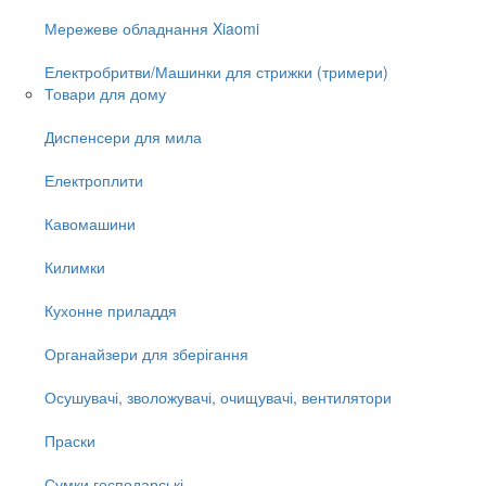
Мережеве обладнання Xiaomi
Електробритви/Машинки для стрижки (тримери)
Товари для дому
Диспенсери для мила
Електроплити
Кавомашини
Килимки
Кухонне приладдя
Органайзери для зберігання
Осушувачі, зволожувачі, очищувачі, вентилятори
Праски
Сумки господарські