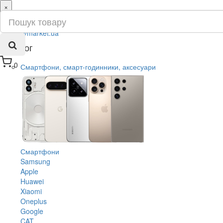
×
ru
ua
Каталог
0
Смартфони, смарт-годинники, аксесуари
Смартфони
Samsung
Apple
Huawei
Xiaomi
Oneplus
Google
CAT