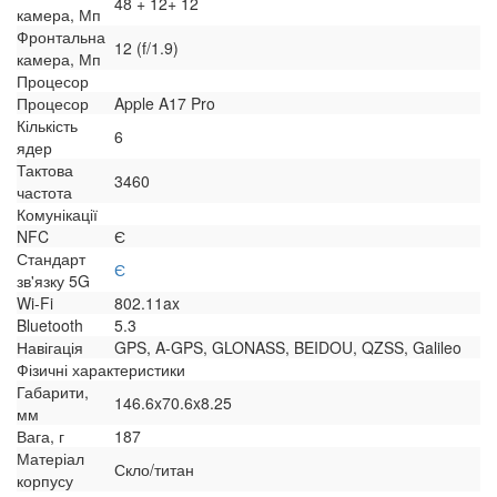
48 + 12+ 12
камера, Мп
Фронтальна
12 (f/1.9)
камера, Мп
Процесор
Процесор
Apple A17 Pro
Кількість
6
ядер
Тактова
3460
частота
Комунікації
NFC
Є
Стандарт
Є
зв'язку 5G
Wi-Fi
802.11ax
Bluetooth
5.3
Навігація
GPS, A-GPS, GLONASS, BEIDOU, QZSS, Galileo
Фізичні характеристики
Габарити,
146.6x70.6x8.25
мм
Вага, г
187
Матеріал
Скло/титан
корпусу