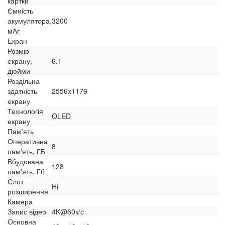
картки
Ємність
акумулятора,
3200
мАг
Екран
Розмір
екрану,
6.1
дюйми
Роздільна
здатність
2556x1179
екрану
Технологія
OLED
екрану
Пам'ять
Оперативна
8
пам'ять, ГБ
Вбудована
128
пам'ять, Гб
Слот
Ні
розширення
Камера
Запис відео
4K@60к/с
Основна