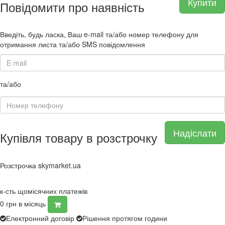
Купити
Повідомити про наявність
Введіть, будь ласка, Ваш e-mail та/або номер телефону для
отримання листа та/або SMS повідомлення
та/або
Надіслати
Купівля товару в розстрочку
Розстрочка skymarket.ua
к-сть щомісячних платежів
0
грн в місяць
Електронний договір
Рішення протягом години