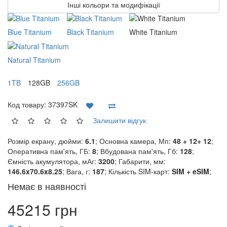
Інші кольори та модифікації
Blue Titanium
Black Titanium
White Titanium
Natural Titanium
1TB
128GB
256GB
Код товару:
37397SK
Залишити відгук
Розмір екрану, дюйми:
6.1
; Основна камера, Мп:
48 + 12+ 12
;
Оперативна пам'ять, ГБ:
8
; Вбудована пам'ять, Гб:
128
;
Ємність акумулятора, мАг:
3200
; Габарити, мм:
146.6x70.6x8.25
; Вага, г:
187
; Кількість SIM-карт:
SIM + eSIM
;
Немає в наявності
45215 грн