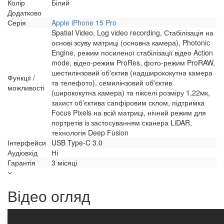
Колір
Білий
Додатково
Серія
Apple iPhone 15 Pro
Spatial Video, Log video recording, Стабілізація на
основі зсуву матриці (основна камера), Photonic
Engine, режим посиленої стабілізації відео Action
mode, відео-режим ProRes, фото-режим ProRAW,
шестилінзовий об'єктив (надширококутна камера
Функції /
та телефото), семилінзовий об'єктив
можливості
(ширококутна камера) та пікселі розміру 1,22мк,
захист об'єктива сапфіровим склом, підтримка
Focus Pixels на всій матриці, нічний режим для
портретів із застосуванням сканера LiDAR,
технологія Deep Fusion
Інтерфейси
USB Type-C 3.0
Аудіовхід
Ні
Гарантія
3 місяці
Відео огляд