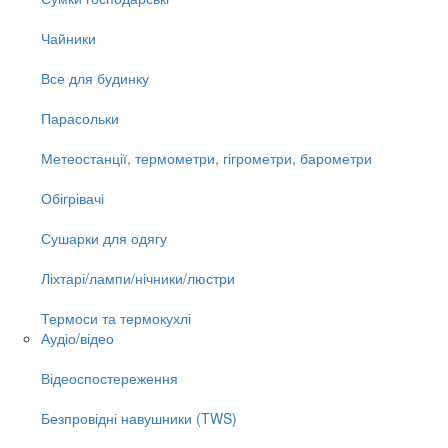
Чайники
Все для будинку
Парасольки
Метеостанції, термометри, гігрометри, барометри
Обігрівачі
Сушарки для одягу
Ліхтарі/лампи/нічники/люстри
Термоси та термокухлі
Аудіо/відео
Відеоспостереження
Безпровідні навушники (TWS)