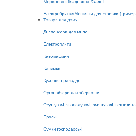
Мережеве обладнання Xiaomi
Електробритви/Машинки для стрижки (тример
Товари для дому
Диспенсери для мила
Електроплити
Кавомашини
Килимки
Кухонне приладдя
Органайзери для зберігання
Осушувачі, зволожувачі, очищувачі, вентилят
Праски
Сумки господарські