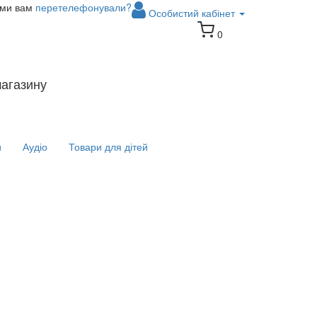
 ми вам
перетелефонували?
Особистий кабінет
0
магазину
и
Аудіо
Товари для дітей