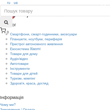
ru
ua
×
Каталог
0
Смартфони, смарт-годинники, аксесуари
Планшети, ноутбуки, периферія
Пристрої автономного живлення
Екосистема Xiaomi
Товари для дому
Аудіо/відео
Автотовари
Інструменти
Товари для дітей
Туризм, кемпінг
Здоров'я, краса, догляд
Інформація
Чому ми?
Замовлення / Оплата