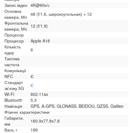
Запис відео
4K@60к/с
Основна
48 (f/1.6, широкоугольная) + 12
камера, Мп
Фронтальна
12 (f/1.9)
камера, Мп
Процесор
Процесор
Apple A18
Кількість
6
ядер
Тактова
частота
Комунікації
NFC
Є
Стандарт
Є
зв'язку 5G
Wi-Fi
802.11ax
Bluetooth
5.3
Навігація
GPS, A-GPS, GLONASS, BEIDOU, QZSS, Galileo
Фізичні характеристики
Габарити,
160.9x77.8x7.8
мм
Вага, г
199