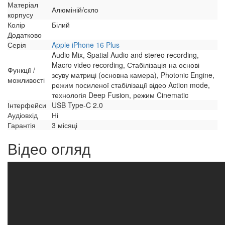
Матеріал
Алюміній/скло
корпусу
Колір
Білий
Додатково
Серія
Apple iPhone 16 Plus
Audio Mix, Spatial Audio and stereo recording,
Macro video recording, Стабілізація на основі
Функції /
зсуву матриці (основна камера), Photonic Engine,
можливості
режим посиленої стабілізації відео Action mode,
технологія Deep Fusion, режим Cinematic
Інтерфейси
USB Type-C 2.0
Аудіовхід
Ні
Гарантія
3 місяці
Відео огляд