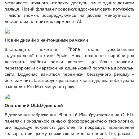
можливості штучного інтелекту, доступні лише одним дотиком
пальця. Новий флагман продовжує вдосконалювати потужність
і якість зйомки, зосереджуючись на досвіді майбутнього і
досконалих алгоритмах фірмового AI.
Новий дизайн з найтоншими рамками
Шістнадцяте покоління iPhone стане уособленням
індустріальної естетики Apple. Нова технологія виробництва
дозволить зробити рамки дисплея ще більш тонкими,
перетворюючи смартфон на кишеньковий портал на віртуальні
світи. Водночас зміниться перемикач беззвучного режиму –
його замінить багатофункціональна кнопка дії, яка дебютувала
в моделях Pro Max минулого року.
Оновлений OLED-дисплей
Відтворення зображення iPhone 16 Plus ґрунтується на OLED-
панелях з оновленою синьою фосфоресцентною технологією,
що підвищує яскравість дисплея та покращує перенесення
кольорів, при цьому споживаючи менше енергії. Це, разом з