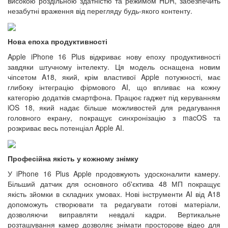
високою роздільною здатністю та режимом HDR, забезпечить
незабутні враження від перегляду будь-якого контенту.
Нова епоха продуктивності
Apple iPhone 16 Plus відкриває нову епоху продуктивності
завдяки штучному інтелекту. Ця модель оснащена новим
чіпсетом A18, який, крім властивої Apple потужності, має
глибоку інтеграцію фірмового AI, що впливає на кожну
категорію додатків смартфона. Працює гаджет під керуванням
iOS 18, який надає більше можливостей для редагування
головного екрану, покращує синхронізацію з macOS та
розкриває весь потенціал Apple AI.
Професійна якість у кожному знімку
У iPhone 16 Plus Apple продовжують удосконалити камеру.
Більший датчик для основного об'єктива 48 МП покращує
якість зйомки в складних умовах. Нові інструменти AI від A18
допоможуть створювати та редагувати готові матеріали,
дозволяючи виправляти невдалі кадри. Вертикальне
розташування камер дозволяє знімати просторове відео для