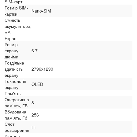
SIM-карт
Розмір SIM-
Nano-SIM
картки
Ємність
акумулятора,
мАг
Екран
Розмір
екрану,
6.7
дюйми
Роздільна
здатність
2796x1290
екрану
Технологія
OLED
екрану
Пам'ять
Оперативна
8
пам'ять, ГБ
Вбудована
256
пам'ять, Гб
Слот
Ні
розширення
Камера