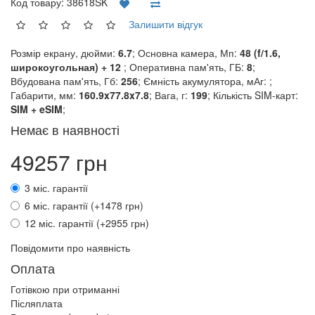
Код товару:
38618SK
Залишити відгук
Розмір екрану, дюйми:
6.7
; Основна камера, Мп:
48 (f/1.6,
широкоугольная) + 12
; Оперативна пам'ять, ГБ:
8
;
Вбудована пам'ять, Гб:
256
; Ємність акумулятора, мАг:
;
Габарити, мм:
160.9x77.8x7.8
; Вага, г:
199
; Кількість SIM-карт:
SIM + eSIM
;
Немає в наявності
49257 грн
3 міс. гарантії
6 міс. гарантії (+1478 грн)
12 міс. гарантії (+2955 грн)
Повідомити про наявність
Оплата
Готівкою при отриманні
Післяплата