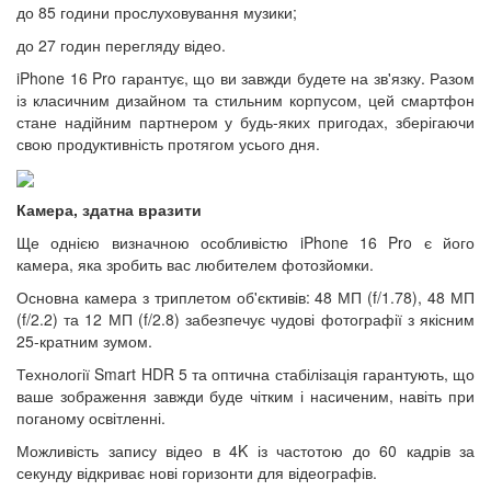
до 85 години прослуховування музики;
до 27 годин перегляду відео.
iPhone 16 Pro гарантує, що ви завжди будете на зв'язку. Разом
із класичним дизайном та стильним корпусом, цей смартфон
стане надійним партнером у будь-яких пригодах, зберігаючи
свою продуктивність протягом усього дня.
Камера, здатна вразити
Ще однією визначною особливістю iPhone 16 Pro є його
камера, яка зробить вас любителем фотозйомки.
Основна камера з триплетом об'єктивів: 48 МП (f/1.78), 48 МП
(f/2.2) та 12 МП (f/2.8) забезпечує чудові фотографії з якісним
25-кратним зумом.
Технології Smart HDR 5 та оптична стабілізація гарантують, що
ваше зображення завжди буде чітким і насиченим, навіть при
поганому освітленні.
Можливість запису відео в 4K із частотою до 60 кадрів за
секунду відкриває нові горизонти для відеографів.