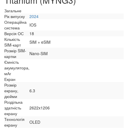
Titanium (MYNG3)
Загальне
Рік випуску
2024
Операційна
IOS
система
Версія ОС
18
Кількість
SIM + eSIM
SIM-карт
Розмір SIM-
Nano-SIM
картки
Ємність
акумулятора,
мАг
Екран
Розмір
екрану,
6.3
дюйми
Роздільна
здатність
2622x1206
екрану
Технологія
OLED
екрану