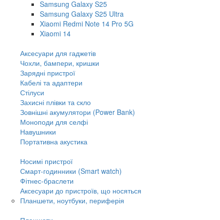
Samsung Galaxy S25
Samsung Galaxy S25 Ultra
Xiaomi Redmi Note 14 Pro 5G
Xiaomi 14
Аксесуари для гаджетів
Чохли, бампери, кришки
Зарядні пристрої
Кабелі та адаптери
Стілуси
Захисні плівки та скло
Зовнішні акумулятори (Power Bank)
Моноподи для селфі
Навушники
Портативна акустика
Носимі пристрої
Смарт-годинники (Smart watch)
Фітнес-браслети
Аксесуари до пристроїв, що носяться
Планшети, ноутбуки, периферія
Планшети