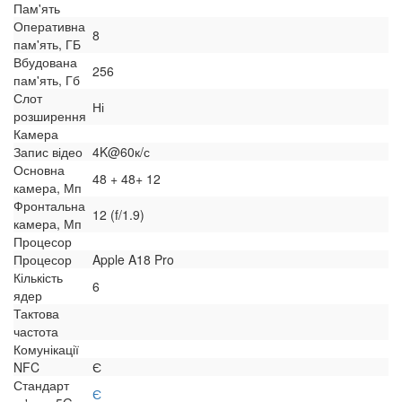
Пам'ять
Оперативна
8
пам'ять, ГБ
Вбудована
256
пам'ять, Гб
Слот
Ні
розширення
Камера
Запис відео
4K@60к/с
Основна
48 + 48+ 12
камера, Мп
Фронтальна
12 (f/1.9)
камера, Мп
Процесор
Процесор
Apple A18 Pro
Кількість
6
ядер
Тактова
частота
Комунікації
NFC
Є
Стандарт
Є