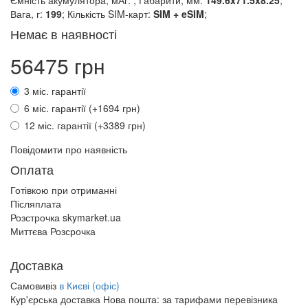
Ємність акумулятора, мАг:
; Габарити, мм:
149.6x71.5x8.25
;
Вага, г:
199
; Кількість SIM-карт:
SIM + eSIM
;
Немає в наявності
56475 грн
3 міс. гарантії
6 міс. гарантії (+1694 грн)
12 міс. гарантії (+3389 грн)
Повідомити про наявність
Оплата
Готівкою при отриманні
Післяплата
Розстрочка skymarket.ua
Миттєва Розсрочка
Доставка
Самовивіз
в Києві (офіс)
Кур'єрська доставка Нова пошта:
за тарифами перевізника