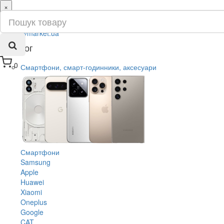
×
ru
ua
Каталог
0
Смартфони, смарт-годинники, аксесуари
Смартфони
Samsung
Apple
Huawei
Xiaomi
Oneplus
Google
CAT