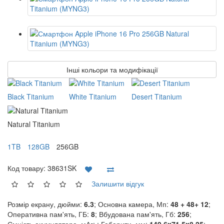
Інші кольори та модифікації
Black Titanium
White Titanium
Desert Titanium
Natural Titanium
1TB
128GB
256GB
Код товару:
38631SK
Залишити відгук
Розмір екрану, дюйми:
6.3
; Основна камера, Мп:
48 + 48+ 12
;
Оперативна пам'ять, ГБ:
8
; Вбудована пам'ять, Гб:
256
;