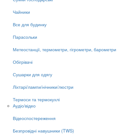
Чайники
Все для будинку
Парасольки
Метеостанції, термометри, гігрометри, барометри
Обігрівачі
Сушарки для одягу
Ліхтарі/лампи/нічники/люстри
Термоси та термокухлі
Аудіо/відео
Відеоспостереження
Безпровідні навушники (TWS)