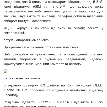
завданнях, але й стильним аксесуаром. Модель на одній SIM-
карті підтримує eSIM та nano-SIM, що дозволяє легко
перемикатися між мобільними послугами та тарифами. Для
тих, хто цінує якість та інновації, телефон роблять ідеальним
вибором наступні особливості:
міцний корпус із захистом від пилу та вологи; легкість у
використанні;
потужні апаратні компоненти;
Програмне забезпечення останнього покоління.
Цей пристрій – не просто телефон, а повноцінний помічник,
здатний впоратися з будь-якими завданнями, надаючи
користувачеві максимальний комфорт та безпеку.
Екран, який захоплює
З екраном розміром 6.3 дюймів на базі технології OLED,
iPhone 16 Pro пропонує користувачам незабутню візуальну
насолоду:
Роздільна здатність 2622x1206 пікселів і щільність 460 ppi
забезпечують чіткість зображення.