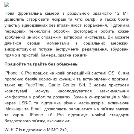
Нова фронтальна камера з роздільною здатністю 12 МП
дозволить створювати яскраві та чіткі селфі, а також брати
участь у відеодзвінках без втрати якості зображення. Підтримка
передових технологій обробки фотографій робить кожен
зроблений знімок справжнім витвором мистецтва. Ви можете
ділитися своїми моментами в соціальних мережах,
використовуючи потужні інструменти редагування, вбудовані
прямо в пристрій. Камера, здатна вразити
Працюйте та грайте без обмежень
iPhone 16 Pro працює на новій операційній системі iOS 18, яка
пропонує безліч корисних функцій та встановлених програм,
таких як: FaceTime, Game Center, Siri. З новим пристроєм
користувачі можуть насолоджуватися максимальним
комфортом у роботі та розвагах. Зручна синхронізація з Mac
через USB-C та підтримка різних месенджерів, включаючи
iMessage та Email, дозволяють залишатися на зв'язку завжди
та скрізь. iPhone 16 Pro підтримує новітні стандарти
бездротового зв'язку, включаючи:
Wi-Fi 7 із підтримкою MIMO 2x2;