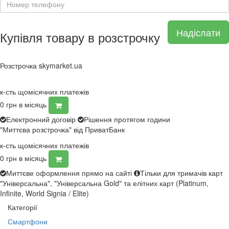
Надіслати
Купівля товару в розстрочку
Розстрочка skymarket.ua
к-сть щомісячних платежів
0
грн в місяць
Електронний договір
Рішення протягом години
"Миттєва розстрочка" від ПриватБанк
к-сть щомісячних платежів
0
грн в місяць
Миттєве оформлення прямо на сайті
Тільки для тримачів карт
"Універсальна", "Універсальна Gold" та елітних карт (Platinum,
Infinite, World Signia / Elite)
Категорії
Смартфони