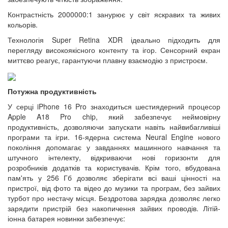
Контрастність 2000000:1 занурює у світ яскравих та живих
кольорів.
Технологія Super Retina XDR ідеально підходить для
перегляду високоякісного контенту та ігор. Сенсорний екран
миттєво реагує, гарантуючи плавну взаємодію з пристроєм.
Потужна продуктивність
У серці iPhone 16 Pro знаходиться шестиядерний процесор
Apple A18 Pro chip, який забезпечує неймовірну
продуктивність, дозволяючи запускати навіть найвибагливіші
програми та ігри. 16-ядерна система Neural Engine нового
покоління допомагає у завданнях машинного навчання та
штучного інтелекту, відкриваючи нові горизонти для
розробників додатків та користувачів. Крім того, вбудована
пам'ять у 256 Гб дозволяє зберігати всі ваші цінності на
пристрої, від фото та відео до музики та програм, без зайвих
турбот про нестачу місця. Бездротова зарядка дозволяє легко
зарядити пристрій без накопичення зайвих проводів. Літій-
іонна батарея новинки забезпечує: