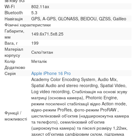
зв'язку 5G
Wi-Fi
802.11ax
Bluetooth
5.3
Навігація
GPS, A-GPS, GLONASS, BEIDOU, QZSS, Galileo
Фізичні характеристики
Габарити,
149.6x71.5x8.25
мм
Вага, г
199
Матеріал
Скло/титан
корпусу
Колір
Металік
Додатково
Серія
Apple iPhone 16 Pro
Academy Color Encoding System, Audio Mix,
Spatial Audio and stereo recording, Spatial Video,
Log video recording, Стабілізація на основі зсуву
матриці (основна камера), Photonic Engine,
режим посиленої стабілізації відео Action mode,
відео-режим ProRes, фото-режим ProRAW ,
Функції /
шестилінзовий об'єктив (надширококутна камера
можливості
та телефото), семилінзовий об'єктив
(ширококутна камера) та пікселі розміру 1,22мк,
захист об'єктива сапфіровим склом, підтримка