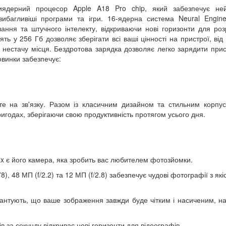
ядерний процесор Apple A18 Pro chip, який забезпечує ней
йвибагливіші програми та ігри. 16-ядерна система Neural Engin
ння та штучного інтелекту, відкриваючи нові горизонти для роз
ять у 256 Гб дозволяє зберігати всі ваші цінності на пристрої, від
о нестачу місця. Бездротова зарядка дозволяє легко зарядити прис
овинки забезпечує:
е на зв'язку. Разом із класичним дизайном та стильним корпу
годах, зберігаючи свою продуктивність протягом усього дня.
x є його камера, яка зробить вас любителем фотозйомки.
), 48 МП (f/2.2) та 12 МП (f/2.8) забезпечує чудові фотографії з як
арантують, що ваше зображення завжди буде чітким і насиченим, на
ів за секунду відкриває нові горизонти для відеографів.