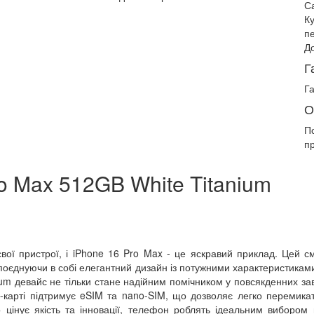
С
К
п
До
Г
Га
О
П
п
o Max 512GB White Titanium
свої пристрої, і iPhone 16 Pro Max - це яскравий приклад. Цей 
поєднуючи в собі елегантний дизайн із потужними характеристиками
m девайс не тільки стане надійним помічником у повсякденних за
-карті підтримує eSIM та nano-SIM, що дозволяє легко перемика
цінує якість та інновації, телефон роблять ідеальним вибором 