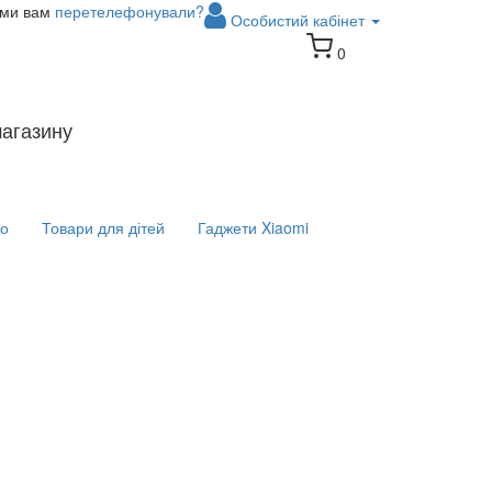
 ми вам
перетелефонували?
Особистий кабінет
0
магазину
іо
Товари для дітей
Гаджети Xiaomi