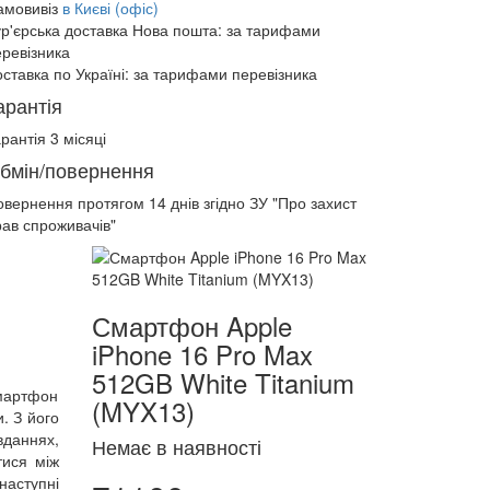
амовивіз
в Києві (офіс)
ур'єрська доставка Нова пошта:
за тарифами
еревізника
ставка по Україні:
за тарифами перевізника
арантія
рантія 3 місяці
бмін/повернення
овернення протягом
14 днів
згідно ЗУ "Про захист
рав спроживачів"
Смартфон Apple
iPhone 16 Pro Max
512GB White Titanium
смартфон
(MYX13)
. З його
вданнях,
Немає в наявності
тися між
наступні