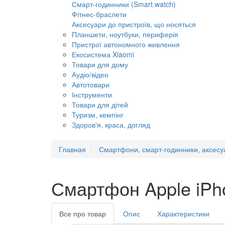
Смарт-годинники (Smart watch)
Фітнес-браслети
Аксесуари до пристроїв, що носяться
Планшети, ноутбуки, периферія
Пристрої автономного живлення
Екосистема Xiaomi
Товари для дому
Аудіо/відео
Автотовари
Інструменти
Товари для дітей
Туризм, кемпінг
Здоров'я, краса, догляд
Главная
Смартфони, смарт-годинники, аксесу
Смартфон Apple iPh
Все про товар
Опис
Характеристики