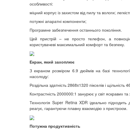
особливості:
міцний корпус із захистом від пилу та вологи; легкіст
потужні апаратні компоненти;
Програмне забезпечення останнього покоління.
Цей пристрій – не просто телефон, а повноцін
користувачеві максимальний комфорт та безпеку.
Екран, який захоплює
З екраном розміром 6.9 дюймів на базі технолог
насолоду:
Роздільна здатність 2868x1320 пікселів і щільність 4
Контрастність 2000000:1 занурює у світ яскравих та 
Технологія Super Retina XDR ідеально підходить 
реагує, гарантуючи плавну взаємодію з пристроєм.
Потужна продуктивність