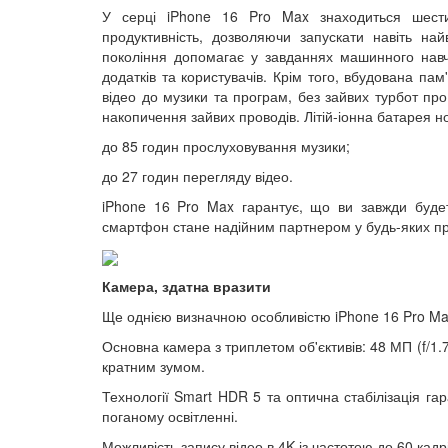
У серці iPhone 16 Pro Max знаходиться шести
продуктивність, дозволяючи запускати навіть на
покоління допомагає у завданнях машинного навча
додатків та користувачів. Крім того, вбудована пам'
відео до музики та програм, без зайвих турбот пр
накопичення зайвих проводів. Літій-іонна батарея н
до 85 годин прослуховування музики;
до 27 годин перегляду відео.
iPhone 16 Pro Max гарантує, що ви завжди будет
смартфон стане надійним партнером у будь-яких при
Камера, здатна вразити
Ще однією визначною особливістю iPhone 16 Pro Ma
Основна камера з триплетом об'єктивів: 48 МП (f/1.78
кратним зумом.
Технології Smart HDR 5 та оптична стабілізація г
поганому освітленні.
Можливість запису відео в 4K із частотою до 60 кадр