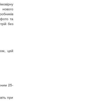
мовірну
e нового
робників
 фото та
трій без
сом, цей
існим 25-
віть при