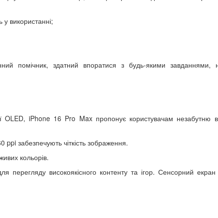
ь у використанні;
ний помічник, здатний впоратися з будь-якими завданнями, 
ії OLED, iPhone 16 Pro Max пропонує користувачам незабутню в
60 ppi забезпечують чіткість зображення.
живих кольорів.
для перегляду високоякісного контенту та ігор. Сенсорний екран