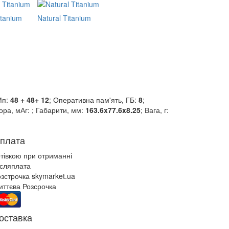
itanium
Natural Titanium
Мп:
48 + 48+ 12
; Оперативна пам'ять, ГБ:
8
;
ора, мАг:
; Габарити, мм:
163.6x77.6x8.25
; Вага, г:
плата
отівкою при отриманні
ісляплата
зстрочка skymarket.ua
иттєва Розсрочка
оставка