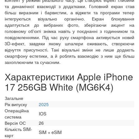
та динамічної взаємодії з додатками. Головний екран став
більш виразним і барвистим, а віджети та програми тепер
інтегруються візуально органічно. Екран блокування
адаптується до вибраних фото, зберігаючи акцент на
головному об'єкті знімка навіть у поєднанні з годинником та
повідомленнями. Під час руху смартфона активується новий
3D-ефект, завдяки якому шпалери оживають, створюючи
відчуття присутності. Такі візуальні зміни не лише додають
смартфону естетики, а й роблять взаємодію з ним ще більш
захоплюючим та сучасним.
Характеристики Apple iPhone
17 256GB White (MG6K4)
Загальне
Рік випуску
2025
Операційна
IOS
система
Версія ОС
26
Кількість SIM-
SIM + eSIM
карт