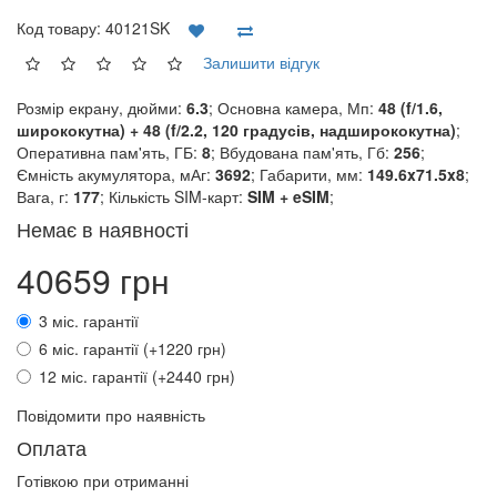
Код товару:
40121SK
Залишити відгук
Розмір екрану, дюйми:
6.3
; Основна камера, Мп:
48 (f/1.6,
ширококутна) + 48 (f/2.2, 120 градусів, надширококутна)
;
Оперативна пам'ять, ГБ:
8
; Вбудована пам'ять, Гб:
256
;
Ємність акумулятора, мАг:
3692
; Габарити, мм:
149.6x71.5x8
;
Вага, г:
177
; Кількість SIM-карт:
SIM + eSIM
;
Немає в наявності
40659 грн
3 міс. гарантії
6 міс. гарантії (+1220 грн)
12 міс. гарантії (+2440 грн)
Повідомити про наявність
Оплата
Готівкою при отриманні