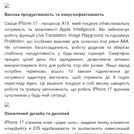
Висока продуктивність та енергоефективність
Серце iPhone 17 - процесор A19, який поєднує обчислювальну
потужність та можливості Apple Intelligence. Він забезпечує
роботу функцій Live Translation, Image Playground та підтримує
ProMotion, що особливо важливо для сучасних ігор рівня AAA.
Чіп оптимізує багатозадачність, роботу додатків та зберігає
стабільну продуктивність у будь-якому сценарії. Смартфон
працює цілий день без заряджання, дозволяючи активно
використовувати його для роботи, ігор або розваг. Якщо заряд
потрібно терміново, всього 10 хвилин підключення до
потужного адаптера вистачить, щоб отримати до 8 годин
перегляду відео. Це рішення поєднує в собі високу швидкість
роботи та тривалу автономність, що робить iPhone 17 зручним
супутником у будь-якій ситуації.
Оновлений дизайн та дисплей
iPhone 17 отримав нове «рідке скло», завдяки якому елементи
інтерфейсу в iOS відображають та заломлюють навколишній
контент у режимі реального часу. Це створює ефект глибини