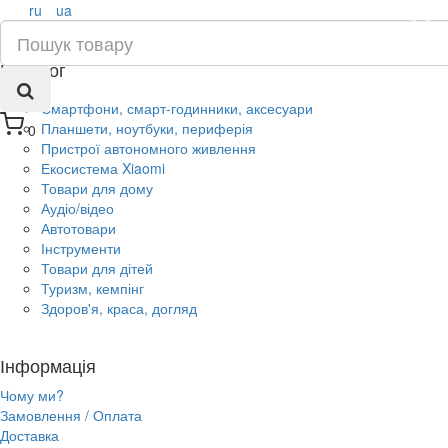
ru
ua
×
Каталог
Смартфони, смарт-годинники, аксесуари
Планшети, ноутбуки, периферія
0
Пристрої автономного живлення
Екосистема Xiaomi
Товари для дому
Аудіо/відео
Автотовари
Інструменти
Товари для дітей
Туризм, кемпінг
Здоров'я, краса, догляд
Інформація
Чому ми?
Замовлення / Оплата
Доставка