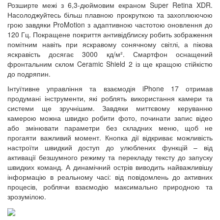
Розширте межі з 6,3-дюймовим екраном Super Retina XDR.
Насолоджуйтесь більш плавною прокруткою та захоплюючою
грою завдяки ProMotion з адаптивною частотою оновлення до
120 Гц. Покращене покриття антивідблиску робить зображення
помітним навіть при яскравому сонячному світлі, а пікова
яскравість досягає 3000 кд/м². Смартфон оснащений
фронтальним склом Ceramic Shield 2 із ще кращою стійкістю
до подряпин.
Інтуїтивне управління та взаємодія iPhone 17 отримав
продумані інструменти, які роблять використання камери та
системи ще зручнішим. Завдяки миттєвому керуванню
камерою можна швидко робити фото, починати запис відео
або змінювати параметри без складних меню, щоб не
прогаяти важливий момент. Кнопка дії відкриває можливість
настроїти швидкий доступ до улюблених функцій – від
активації безшумного режиму та перекладу тексту до запуску
швидких команд. А динамічний острів виводить найважливішу
інформацію в реальному часі: від повідомлень до активних
процесів, роблячи взаємодію максимально природною та
зрозумілою.