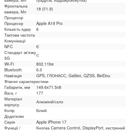
Фронтальна
18 (f/1.9)
камера, Мп
Процесор
Процесор
Apple A19 Pro
Кількість ядер
6
Тактова частота
Комунікації
NFC
Є
Стандарт зв'язку
Є
5G
Wi-Fi
802.11be
Bluetooth
6.0
Навігація
GPS, ГЛОНАСС, Galileo, QZSS, BeiDou
Фізичні характеристики
Габарити, мм
149.6x71.5x8
Вага, г
177
Матеріал
Алюміній/скло
корпусу
Колір
Білий
Додатково
Серія
Apple iPhone 17
Функції /
Кнопка Camera Control, DisplayPort, екстрений