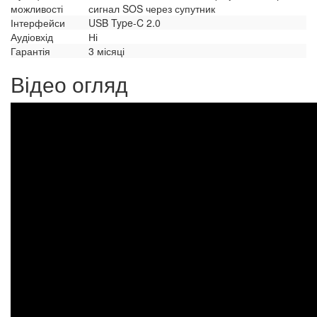
можливості
сигнал SOS через супутник
Інтерфейси
USB Type-C 2.0
Аудіовхід
Ні
Гарантія
3 місяці
Відео огляд