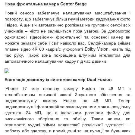
Нова фронтальна камера Center Stage
Новий сенсор забезпечує налаштування масштабування і
повороту, що забезпечує більш гнучкі методи кадрування фото
і відео. А ще він автоматично розпізнає на групових селфі всіх
учасників – ніхто не залишиться поза увагою. За допомогою
одночасної відеозйомки фронтальної та основної камер ви
можете знімати себе і світ навколо вас. Селфі-камера знімає
плавне відео 4K 60 кадрів/с у форматі Dolby Vision, навіть під
час руху. Також вона покращена штучним інтелектом для
автоматичного налаштування кадру під час дзвінків.
Еволюція дозволу із системою камер Dual Fusion
iPhone 17 має основну камеру Fusion на 48 МП з
телеоб'єктивом оптичної якості 2-кратного збільшення та
надширококутну камеру Fusion на 48 МП. Тепер
надширококутні фотографії за замовчуванням мають роздільну
здатність 24 МП, що є ідеальним розміром файлу для
високоякісного зберігання та обміну. Таким чином, ви
отримаєте чудові знімки надвисокої роздільної здатності —
поблизу або здалеку, в приміщенні та на вулиці, за будь-яких