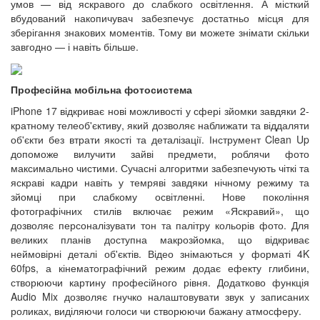
умов — від яскравого до слабкого освітлення. А місткий
вбудований накопичувач забезпечує достатньо місця для
зберігання знакових моментів. Тому ви можете знімати скільки
завгодно — і навіть більше.
Професійна мобільна фотосистема
iPhone 17 відкриває нові можливості у сфері зйомки завдяки 2-
кратному телеоб'єктиву, який дозволяє наближати та віддаляти
об'єкти без втрати якості та деталізації. Інструмент Clean Up
допоможе вилучити зайві предмети, роблячи фото
максимально чистими. Сучасні алгоритми забезпечують чіткі та
яскраві кадри навіть у темряві завдяки нічному режиму та
зйомці при слабкому освітленні. Нове покоління
фотографічних стилів включає режим «Яскравий», що
дозволяє персоналізувати тон та палітру кольорів фото. Для
великих планів доступна макрозйомка, що відкриває
неймовірні деталі об'єктів. Відео знімаються у форматі 4K
60fps, а кінематографічний режим додає ефекту глибини,
створюючи картину професійного рівня. Додатково функція
Audio Mix дозволяє гнучко налаштовувати звук у записаних
роликах, виділяючи голоси чи створюючи бажану атмосферу.