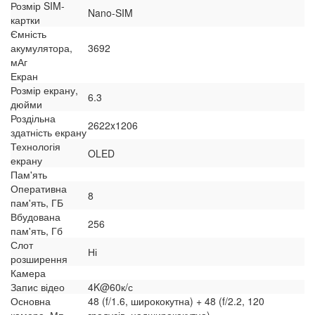
Розмір SIM-
Nano-SIM
картки
Ємність
акумулятора,
3692
мАг
Екран
Розмір екрану,
6.3
дюйми
Роздільна
2622x1206
здатність екрану
Технологія
OLED
екрану
Пам'ять
Оперативна
8
пам'ять, ГБ
Вбудована
256
пам'ять, Гб
Слот
Ні
розширення
Камера
Запис відео
4K@60к/с
Основна
48 (f/1.6, ширококутна) + 48 (f/2.2, 120
камера, Мп
градусів, надширококутна)