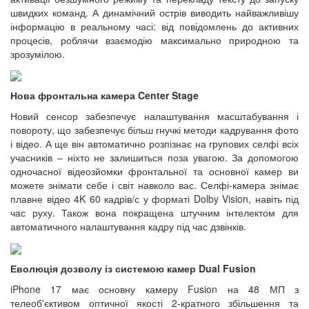
швидких команд. А динамічний острів виводить найважливішу
інформацію в реальному часі: від повідомлень до активних
процесів, роблячи взаємодію максимально природною та
зрозумілою.
Нова фронтальна камера Center Stage
Новий сенсор забезпечує налаштування масштабування і
повороту, що забезпечує більш гнучкі методи кадрування фото
і відео. А ще він автоматично розпізнає на групових селфі всіх
учасників – ніхто не залишиться поза увагою. За допомогою
одночасної відеозйомки фронтальної та основної камер ви
можете знімати себе і світ навколо вас. Селфі-камера знімає
плавне відео 4K 60 кадрів/с у форматі Dolby Vision, навіть під
час руху. Також вона покращена штучним інтелектом для
автоматичного налаштування кадру під час дзвінків.
Еволюція дозволу із системою камер Dual Fusion
iPhone 17 має основну камеру Fusion на 48 МП з
телеоб'єктивом оптичної якості 2-кратного збільшення та