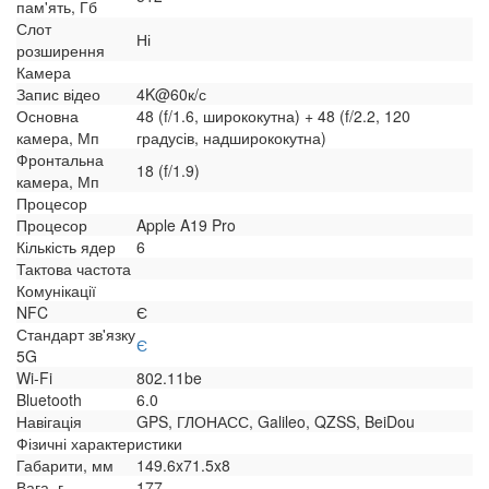
пам'ять, Гб
Слот
Ні
розширення
Камера
Запис відео
4K@60к/с
Основна
48 (f/1.6, ширококутна) + 48 (f/2.2, 120
камера, Мп
градусів, надширококутна)
Фронтальна
18 (f/1.9)
камера, Мп
Процесор
Процесор
Apple A19 Pro
Кількість ядер
6
Тактова частота
Комунікації
NFC
Є
Стандарт зв'язку
Є
5G
Wi-Fi
802.11be
Bluetooth
6.0
Навігація
GPS, ГЛОНАСС, Galileo, QZSS, BeiDou
Фізичні характеристики
Габарити, мм
149.6x71.5x8
Вага, г
177