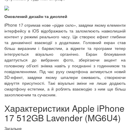
Оновлений дизайн та дисплей
iPhone 17 отримав нове «рідке скло», завдяки якому елементи
інтерфейсу в iOS відображають та заломлюють навколишній
контент у режимі реального часу. Це створює ефект глибини
та динамічної взаємодії з додатками. Головний екран став
більш виразним і барвистим, а віджети та програми тепер
інтегруються візуально органічно. Екран блокування
адаптується до вибраних фото, зберігаючи акцент на
головному об'єкті знімка навіть у поєднанні з годинником та
повідомленнями. Під час руху смартфона активується новий
3D-ефект, завдяки якому шпалери оживають, створюючи
відчуття присутності. Такі візуальні зміни не лише додають
смартфону естетики, а й роблять взаємодію з ним ще більш
захоплюючим та сучасним.
Характеристики Apple iPhone
17 512GB Lavender (MG6U4)
Загальне