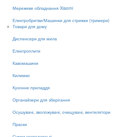
Мережеве обладнання Xiaomi
Електробритви/Машинки для стрижки (тримери)
Товари для дому
Диспенсери для мила
Електроплити
Кавомашини
Килимки
Кухонне приладдя
Органайзери для зберігання
Осушувачі, зволожувачі, очищувачі, вентилятори
Праски
Сумки господарські