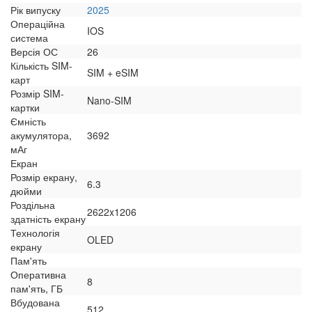
Рік випуску
2025
Операційна
IOS
система
Версія ОС
26
Кількість SIM-
SIM + eSIM
карт
Розмір SIM-
Nano-SIM
картки
Ємність
акумулятора,
3692
мАг
Екран
Розмір екрану,
6.3
дюйми
Роздільна
2622x1206
здатність екрану
Технологія
OLED
екрану
Пам'ять
Оперативна
8
пам'ять, ГБ
Вбудована
512