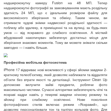
надширококутну камеру Fusion на 48 МП. Тепер
надширококутні фотографії за замовчуванням мають роздільну
здатність 24 МП, що є ідеальним розміром файлу для
високоякісного зберігання та обміну. Таким чином, ви
отримаєте чудові знімки надвисокої роздільної здатності —
поблизу або здалеку, в приміщенні та на вулиці, за будь-яких
умов — від яскравого до слабкого освітлення. А місткий
вбудований накопичувач забезпечує достатньо місця для
зберігання знакових моментів. Тому ви можете знімати скільки
завгодно — і навіть більше.
Професійна мобільна фотосистема
iPhone 17 відкриває нові можливості у сфері зйомки завдяки 2-
кратному телеоб'єктиву, який дозволяє наближати та віддаляти
об'єкти без втрати якості та деталізації. Інструмент Clean Up
допоможе вилучити зайві предмети, роблячи фото
максимально чистими. Сучасні алгоритми забезпечують чіткі та
яскраві кадри навіть у темряві завдяки нічному режиму та
зйомці при слабкому освітленні. Нове покоління
фотографічних стилів включає режим «Яскравий», що
дозволяє персоналізувати тон та палітру кольорів фото. Для