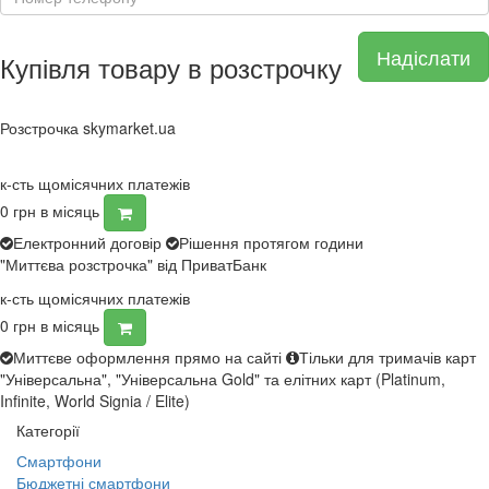
Надіслати
Купівля товару в розстрочку
Розстрочка skymarket.ua
к-сть щомісячних платежів
0
грн в місяць
Електронний договір
Рішення протягом години
"Миттєва розстрочка" від ПриватБанк
к-сть щомісячних платежів
0
грн в місяць
Миттєве оформлення прямо на сайті
Тільки для тримачів карт
"Універсальна", "Універсальна Gold" та елітних карт (Platinum,
Infinite, World Signia / Elite)
Категорії
Смартфони
Бюджетні смартфони