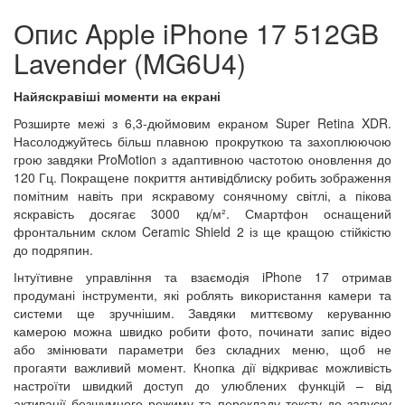
Опис Apple iPhone 17 512GB
Lavender (MG6U4)
Найяскравіші моменти на екрані
Розширте межі з 6,3-дюймовим екраном Super Retina XDR.
Насолоджуйтесь більш плавною прокруткою та захоплюючою
грою завдяки ProMotion з адаптивною частотою оновлення до
120 Гц. Покращене покриття антивідблиску робить зображення
помітним навіть при яскравому сонячному світлі, а пікова
яскравість досягає 3000 кд/м². Смартфон оснащений
фронтальним склом Ceramic Shield 2 із ще кращою стійкістю
до подряпин.
Інтуїтивне управління та взаємодія iPhone 17 отримав
продумані інструменти, які роблять використання камери та
системи ще зручнішим. Завдяки миттєвому керуванню
камерою можна швидко робити фото, починати запис відео
або змінювати параметри без складних меню, щоб не
прогаяти важливий момент. Кнопка дії відкриває можливість
настроїти швидкий доступ до улюблених функцій – від
активації безшумного режиму та перекладу тексту до запуску