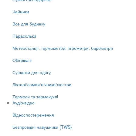
Чайники
Все для будинку
Парасольки
Метеостанції, термометри, гігрометри, барометри
Обігрівачі
Сушарки для одягу
Ліхтарі/лампи/нічники/люстри
Термоси та термокухлі
Аудіо/відео
Відеоспостереження
Безпровідні навушники (TWS)