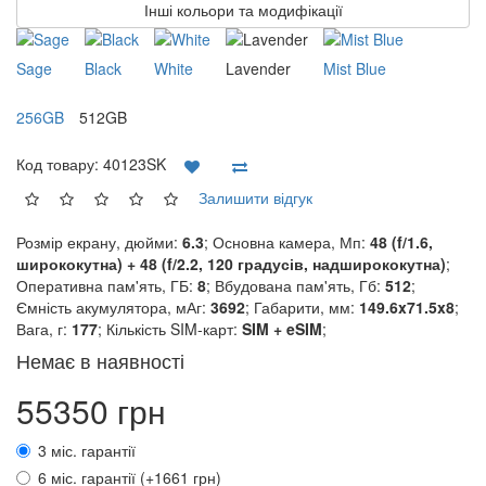
Інші кольори та модифікації
Sage
Black
White
Lavender
Mist Blue
256GB
512GB
Код товару:
40123SK
Залишити відгук
Розмір екрану, дюйми:
6.3
; Основна камера, Мп:
48 (f/1.6,
ширококутна) + 48 (f/2.2, 120 градусів, надширококутна)
;
Оперативна пам'ять, ГБ:
8
; Вбудована пам'ять, Гб:
512
;
Ємність акумулятора, мАг:
3692
; Габарити, мм:
149.6x71.5x8
;
Вага, г:
177
; Кількість SIM-карт:
SIM + eSIM
;
Немає в наявності
55350 грн
3 міс. гарантії
6 міс. гарантії (+1661 грн)