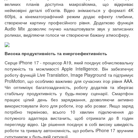
великих планів доступна макрозйомка, що відкриває
неймовірні деталі об'єктів. Відео знімаються у форматі 4K
60fps, а кінематографічний режим додає ефекту глибини,
створюючи картину професійного рівня. Додатково функція
Audio Mix дозволяє гнучко налаштовувати звук у записаних
роликах, виділяючи голоси чи створюючи бажану атмосферу.
Висока продуктивність та енергоефективність
Серце iPhone 17 - процесор A19, який поєднує обчислювальну
потужність та можливості Apple Intelligence. Він забезпечує
роботу функцій Live Translation, Image Playground та підтримує
ProMotion, що особливо важливо для сучасних ігор рівня AAA.
Чіп оптимізує багатозадачність, роботу додатків та зберігає
стабільну продуктивність у будь-якому сценарії. Смартфон
працює цілий день без заряджання, дозволяючи активно
використовувати його для роботи, ігор або розваг. Якщо заряд
потрібно терміново, всього 10 хвилин підключення до
потужного адаптера вистачить, щоб отримати до 8 годин
перегляду відео. Це рішення поєднує в собі високу швидкість
роботи та тривалу автономність, що робить iPhone 17 зручним
супутником у будь-якій ситуації.