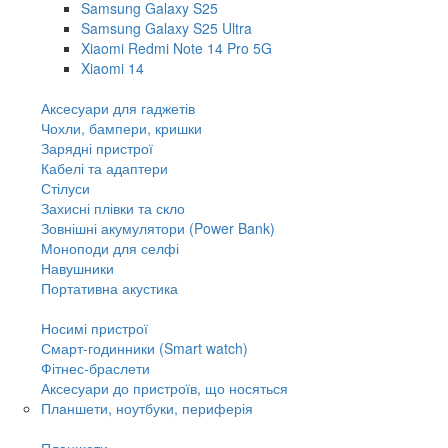
Samsung Galaxy S25
Samsung Galaxy S25 Ultra
Xiaomi Redmi Note 14 Pro 5G
Xiaomi 14
Аксесуари для гаджетів
Чохли, бампери, кришки
Зарядні пристрої
Кабелі та адаптери
Стілуси
Захисні плівки та скло
Зовнішні акумулятори (Power Bank)
Моноподи для селфі
Навушники
Портативна акустика
Носимі пристрої
Смарт-годинники (Smart watch)
Фітнес-браслети
Аксесуари до пристроїв, що носяться
Планшети, ноутбуки, периферія
Планшети