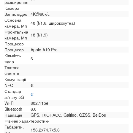
розширення
Камера
Запис відео
4K@60к/с
Основна
48 (f/1.6, ширококутна)
камера, Мп
Фронтальна
18 (f/1.9)
камера, Мп
Процесор
Процесор
Apple A19 Pro
Кількість
6
ядер
Тактова
частота
Комунікації
NFC
Є
Стандарт
Є
зв'язку 5G
Wi-Fi
802.11be
Bluetooth
6.0
Навігація
GPS, ГЛОНАСС, Galileo, QZSS, BeiDou
Фізичні характеристики
Габарити,
156.2x74.7x5.6
мм