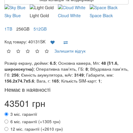
Sky Blue
Light Gold
Cloud White
Space Black
1TB
256GB
512GB
Код товару:
40131SK
Залишити відгук
Розмір екрану, дюйми:
6.5
; Основна камера, Мп:
48 (f/1.6,
ширококутна)
; Оперативна пам'ять, ГБ:
8
; Вбудована пам'ять,
Гб:
256
; Ємність акумулятора, мАг:
3149
; Габарити, мм:
156.2x74.7x5.6
; Вага, г:
165
; Кількість SIM-карт:
1
;
Немає в наявності
43501 грн
3 міс. гарантії
6 міс. гарантії (+1305 грн)
12 міс. гарантії (+2610 грн)