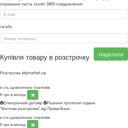
отримання листа та/або SMS повідомлення
та/або
Надіслати
Купівля товару в розстрочку
Розстрочка skymarket.ua
к-сть щомісячних платежів
0
грн в місяць
Електронний договір
Рішення протягом години
"Миттєва розстрочка" від ПриватБанк
к-сть щомісячних платежів
0
грн в місяць