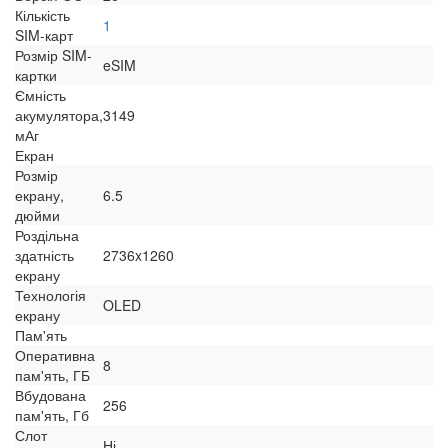
Кількість
1
SIM-карт
Розмір SIM-
eSIM
картки
Ємність
акумулятора,
3149
мАг
Екран
Розмір
екрану,
6.5
дюйми
Роздільна
здатність
2736x1260
екрану
Технологія
OLED
екрану
Пам'ять
Оперативна
8
пам'ять, ГБ
Вбудована
256
пам'ять, Гб
Слот
Ні