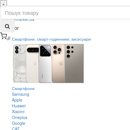
×
ru
ua
Каталог
0
Смартфони, смарт-годинники, аксесуари
Смартфони
Samsung
Apple
Huawei
Xiaomi
Oneplus
Google
CAT