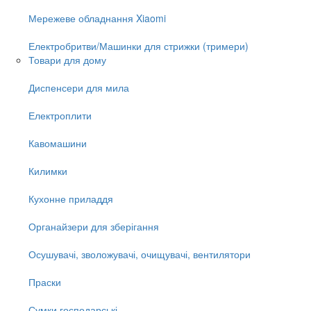
Мережеве обладнання Xiaomi
Електробритви/Машинки для стрижки (тримери)
Товари для дому
Диспенсери для мила
Електроплити
Кавомашини
Килимки
Кухонне приладдя
Органайзери для зберігання
Осушувачі, зволожувачі, очищувачі, вентилятори
Праски
Сумки господарські