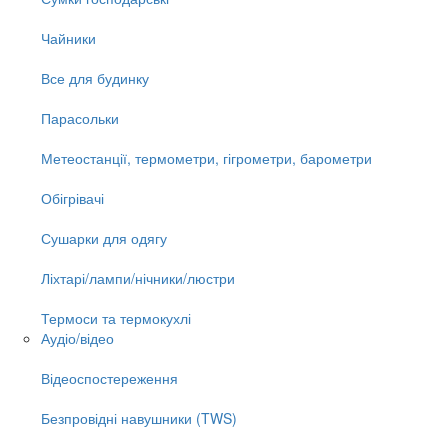
Чайники
Все для будинку
Парасольки
Метеостанції, термометри, гігрометри, барометри
Обігрівачі
Сушарки для одягу
Ліхтарі/лампи/нічники/люстри
Термоси та термокухлі
Аудіо/відео
Відеоспостереження
Безпровідні навушники (TWS)