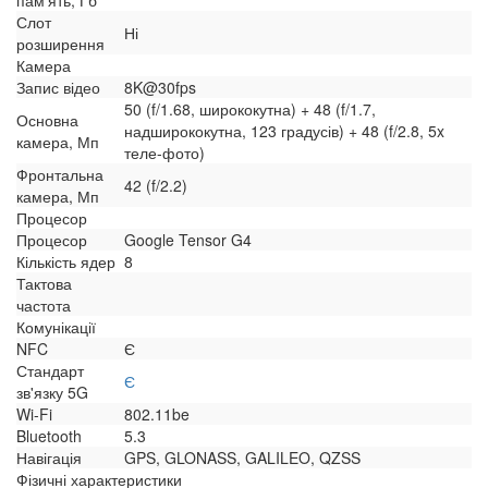
пам'ять, Гб
Слот
Ні
розширення
Камера
Запис відео
8K@30fps
50 (f/1.68, ширококутна) + 48 (f/1.7,
Основна
надширококутна, 123 градусів) + 48 (f/2.8, 5x
камера, Мп
теле-фото)
Фронтальна
42 (f/2.2)
камера, Мп
Процесор
Процесор
Google Tensor G4
Кількість ядер
8
Тактова
частота
Комунікації
NFC
Є
Стандарт
Є
зв'язку 5G
Wi-Fi
802.11be
Bluetooth
5.3
Навігація
GPS, GLONASS, GALILEO, QZSS
Фізичні характеристики