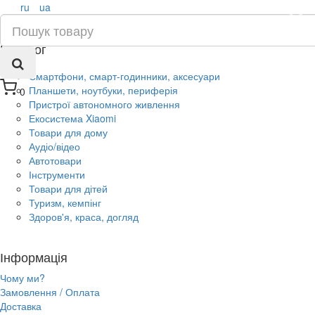
ru
ua
×
Каталог
Смартфони, смарт-годинники, аксесуари
Планшети, ноутбуки, периферія
0
Пристрої автономного живлення
Екосистема Xiaomi
Товари для дому
Аудіо/відео
Автотовари
Інструменти
Товари для дітей
Туризм, кемпінг
Здоров'я, краса, догляд
Інформація
Чому ми?
Замовлення / Оплата
Доставка