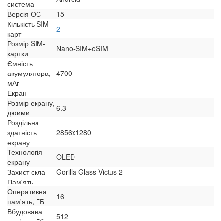
система
Версія ОС
15
Кількість SIM-
2
карт
Розмір SIM-
Nano-SIM+eSIM
картки
Ємність
акумулятора,
4700
мАг
Екран
Розмір екрану,
6.3
дюйми
Роздільна
здатність
2856x1280
екрану
Технологія
OLED
екрану
Захист скла
Gorilla Glass Victus 2
Пам'ять
Оперативна
16
пам'ять, ГБ
Вбудована
512