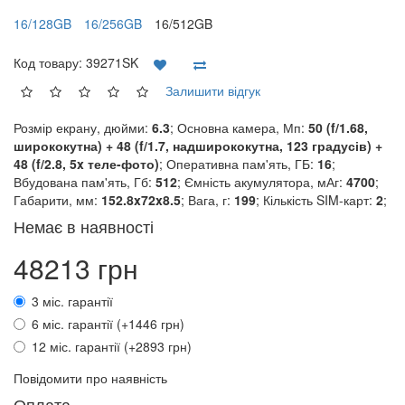
16/128GB
16/256GB
16/512GB
Код товару:
39271SK
Залишити відгук
Розмір екрану, дюйми:
6.3
; Основна камера, Мп:
50 (f/1.68,
ширококутна) + 48 (f/1.7, надширококутна, 123 градусів) +
48 (f/2.8, 5x теле-фото)
; Оперативна пам'ять, ГБ:
16
;
Вбудована пам'ять, Гб:
512
; Ємність акумулятора, мАг:
4700
;
Габарити, мм:
152.8x72x8.5
; Вага, г:
199
; Кількість SIM-карт:
2
;
Немає в наявності
48213 грн
3 міс. гарантії
6 міс. гарантії (+1446 грн)
12 міс. гарантії (+2893 грн)
Повідомити про наявність
Оплата