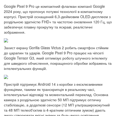
Google Pixel 9 Pro це компактний флагман компанії Google
2024 року, що пропонує потужні технології в компактному
корпусі. Пристрій оснащений 6,3-дюймовим OLED-дисплеєм з
роздільною здатністю FHD+ та частотою оновлення 120 Гц, що
забезпечує плавну прокрутку та яскраві, реалістичні
зображення.
Захист екрану Gorilla Glass Victus 2 робить смартфон стійким
до царапин та ударів. Google Pixel 9 Pro працює на чіпсеті
Google Tensor G3, який оптимізує роботу штучного інтелекту
для швидкого обчислення, покращеного обробки зображень та
інтелектуальних функцій.
Пристрій підтримує Android 14 з коробки з ексклюзивними
функціями, такими як транскрипція в реальному часі,
інтелектуальні відповіді та моментальний переклад. Основна
камера з роздільною здатністю 50 МП підтримує оптичну
стабілізацію, а додаткові сенсори (12 МП ультраширококутний
та 48 МП телеоб'єктив із 4-кратним оптичним зумом) дають
змогу створювати якісні знімки за будь-якого освітлення.