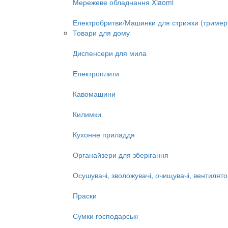
Мережеве обладнання Xiaomi
Електробритви/Машинки для стрижки (тример
Товари для дому
Диспенсери для мила
Електроплити
Кавомашини
Килимки
Кухонне приладдя
Органайзери для зберігання
Осушувачі, зволожувачі, очищувачі, вентилят
Праски
Сумки господарські