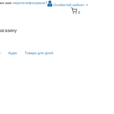
 ми вам
перетелефонували?
Особистий кабінет
0
магазину
и
Аудіо
Товари для дітей