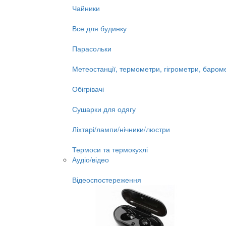
Чайники
Все для будинку
Парасольки
Метеостанції, термометри, гігрометри, баром
Обігрівачі
Сушарки для одягу
Ліхтарі/лампи/нічники/люстри
Термоси та термокухлі
Аудіо/відео
Відеоспостереження