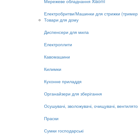
Мережеве обладнання Xiaomi
Електробритви/Машинки для стрижки (тример
Товари для дому
Диспенсери для мила
Електроплити
Кавомашини
Килимки
Кухонне приладдя
Органайзери для зберігання
Осушувачі, зволожувачі, очищувачі, вентилят
Праски
Сумки господарські