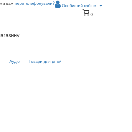
 ми вам
перетелефонували?
Особистий кабінет
0
магазину
и
Аудіо
Товари для дітей