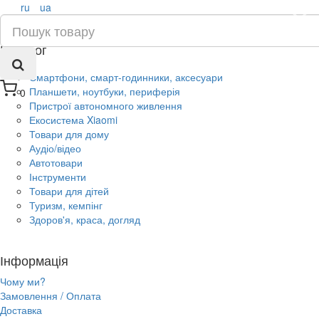
ru
ua
×
Каталог
Смартфони, смарт-годинники, аксесуари
Планшети, ноутбуки, периферія
0
Пристрої автономного живлення
Екосистема Xiaomi
Товари для дому
Аудіо/відео
Автотовари
Інструменти
Товари для дітей
Туризм, кемпінг
Здоров'я, краса, догляд
Інформація
Чому ми?
Замовлення / Оплата
Доставка