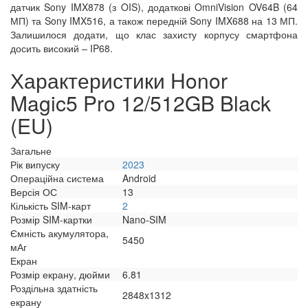
датчик Sony IMX878 (з OIS), додаткові OmniVision OV64B (64
МП) та Sony IMX516, а також передній Sony IMX688 на 13 МП.
Залишилося додати, що клас захисту корпусу смартфона
досить високий – IP68.
Характеристики Honor
Magic5 Pro 12/512GB Black
(EU)
Загальне
Рік випуску
2023
Операційна система
Android
Версія ОС
13
Кількість SIM-карт
2
Розмір SIM-картки
Nano-SIM
Ємність акумулятора,
5450
мАг
Екран
Розмір екрану, дюйми
6.81
Роздільна здатність
2848x1312
екрану