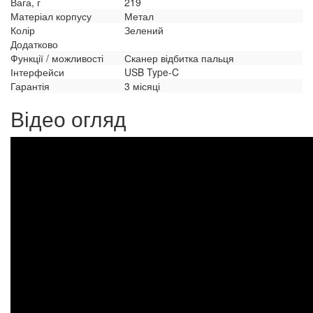
Вага, г
219
Матеріал корпусу
Метал
Колір
Зелений
Додатково
Функції / можливості
Сканер відбитка пальця
Інтерфейси
USB Type-C
Гарантія
3 місяці
Відео огляд