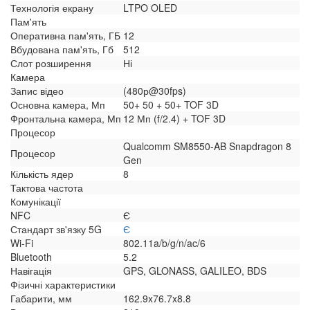
Технологія екрану
LTPO OLED
Пам'ять
Оперативна пам'ять, ГБ
12
Вбудована пам'ять, Гб
512
Слот розширення
Ні
Камера
Запис відео
(480р@30fps)
Основна камера, Мп
50+ 50 + 50+ TOF 3D
Фронтальна камера, Мп
12 Мп (f/2.4) + TOF 3D
Процесор
Qualcomm SM8550-AB Snapdragon 8
Процесор
Gen
Кількість ядер
8
Тактова частота
Комунікації
NFC
Є
Стандарт зв'язку 5G
Є
Wi-Fi
802.11a/b/g/n/ac/6
Bluetooth
5.2
Навігація
GPS, GLONASS, GALILEO, BDS
Фізичні характеристики
Габарити, мм
162.9x76.7x8.8