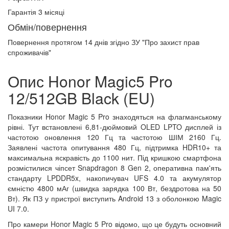
Гарантія 3 місяці
Обмін/повернення
Повернення протягом
14 днів
згідно ЗУ "Про захист прав
спроживачів"
Опис Honor Magic5 Pro
12/512GB Black (EU)
Показники Honor Magic 5 Pro знаходяться на флагманському
рівні. Тут встановлені 6,81-дюймовий OLED LPTO дисплей із
частотою оновлення 120 Гц та частотою ШІМ 2160 Гц.
Заявлені частота опитування 480 Гц, підтримка HDR10+ та
максимальна яскравість до 1100 нит. Під кришкою смартфона
розмістилися чіпсет Snapdragon 8 Gen 2, оперативна пам'ять
стандарту LPDDR5x, накопичувач UFS 4.0 та акумулятор
ємністю 4800 мАг (швидка зарядка 100 Вт, бездротова на 50
Вт). Як ПЗ у пристрої виступить Android 13 з оболонкою Magic
UI 7.0.
Про камери Honor Magic 5 Pro відомо, що це будуть основний