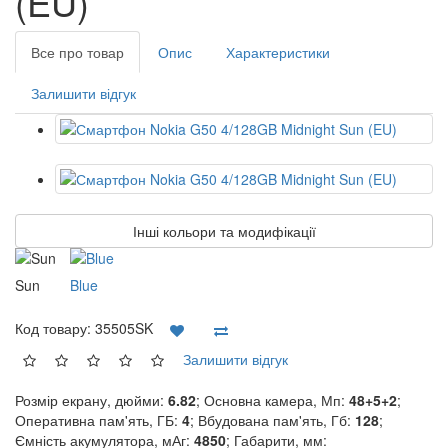
(EU)
Все про товар
Опис
Характеристики
Залишити відгук
Інші кольори та модифікації
Sun
Blue
Код товару:
35505SK
Залишити відгук
Розмір екрану, дюйми:
6.82
; Основна камера, Мп:
48+5+2
;
Оперативна пам'ять, ГБ:
4
; Вбудована пам'ять, Гб:
128
;
Ємність акумулятора, мАг:
4850
; Габарити, мм: