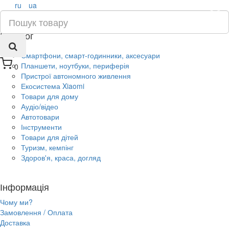
ru
ua
×
Каталог
Смартфони, смарт-годинники, аксесуари
Планшети, ноутбуки, периферія
0
Пристрої автономного живлення
Екосистема Xiaomi
Товари для дому
Аудіо/відео
Автотовари
Інструменти
Товари для дітей
Туризм, кемпінг
Здоров'я, краса, догляд
Інформація
Чому ми?
Замовлення / Оплата
Доставка