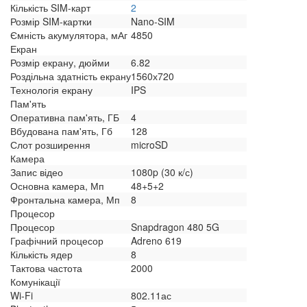
Кількість SIM-карт
2
Розмір SIM-картки
Nano-SIM
Ємність акумулятора, мАг
4850
Екран
Розмір екрану, дюйми
6.82
Роздільна здатність екрану
1560х720
Технологія екрану
IPS
Пам'ять
Оперативна пам'ять, ГБ
4
Вбудована пам'ять, Гб
128
Слот розширення
microSD
Камера
Запис відео
1080p (30 к/с)
Основна камера, Мп
48+5+2
Фронтальна камера, Мп
8
Процесор
Процесор
Snapdragon 480 5G
Графічний процесор
Adreno 619
Кількість ядер
8
Тактова частота
2000
Комунікації
Wi-Fi
802.11ас