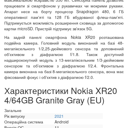
максимальною яскравістю 550 ніт. Сенсорна панель дозволяє
працювати зі смартфоном у рукавичках чи мокрими руками.
Апарат несе на борту процесор Snapdragon 480, 6 ГБ
оперативної пам'яті та 128 ГБ вбудованої флеш-пам'яті.
Підтримується можливість розширення сховища за допомогою
картки microSD. Пристрій підтримує зв'язок 5G.
На задній панелі смартфона Nokia XR20 розташована
подвійна камера. Головний модуль виконаний на базі 48-
мегапіксельного 1/2,25-дюймового сенсора та доповнений
об'єктивом з діафрагмою f/1.8. Також доступний
надширококутний модуль з 13-мегапіксельним 1/3-дюймовим
сенсором та об'єктивом з діафрагмою f/2.4. Фронтальна
камера виконана на базі 8-мегапіксельного сенсора, вона має
фіксований фокус і об'єктив з діафрагмою f/2.0.
Характеристики Nokia XR20
4/64GB Granite Gray (EU)
Загальне
Рік випуску
2021
Операційна система
Android
Версія ОС
11