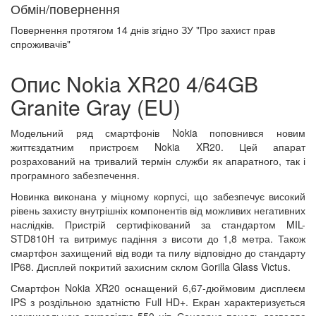
Обмін/повернення
Повернення протягом
14 днів
згідно ЗУ "Про захист прав
спроживачів"
Опис Nokia XR20 4/64GB
Granite Gray (EU)
Модельний ряд смартфонів Nokia поповнився новим
життєздатним пристроєм Nokia XR20. Цей апарат
розрахований на тривалий термін служби як апаратного, так і
програмного забезпечення.
Новинка виконана у міцному корпусі, що забезпечує високий
рівень захисту внутрішніх компонентів від можливих негативних
наслідків. Пристрій сертифікований за стандартом MIL-
STD810H та витримує падіння з висоти до 1,8 метра. Також
смартфон захищений від води та пилу відповідно до стандарту
IP68. Дисплей покритий захисним склом Gorilla Glass Victus.
Смартфон Nokia XR20 оснащений 6,67-дюймовим дисплеєм
IPS з роздільною здатністю Full HD+. Екран характеризується