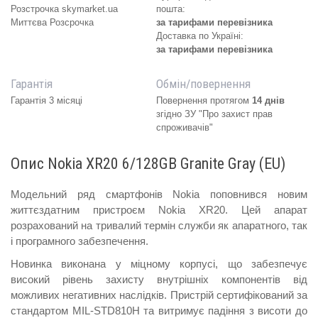
Розстрочка skymarket.ua
пошта:
Миттєва Розсрочка
за тарифами перевізника
Доставка по Україні:
за тарифами перевізника
Гарантія
Обмін/повернення
Гарантія 3 місяці
Повернення протягом
14 днів
згідно ЗУ "Про захист прав
спроживачів"
Опис Nokia XR20 6/128GB Granite Gray (EU)
Модельний ряд смартфонів Nokia поповнився новим
життєздатним пристроєм Nokia XR20. Цей апарат
розрахований на тривалий термін служби як апаратного, так
і програмного забезпечення.
Новинка виконана у міцному корпусі, що забезпечує
високий рівень захисту внутрішніх компонентів від
можливих негативних наслідків. Пристрій сертифікований за
стандартом MIL-STD810H та витримує падіння з висоти до