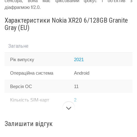
сенсора, вона має фіксований фокус і об'єктив з
діафрагмою f/2.0.
Характеристики Nokia XR20 6/128GB Granite
Gray (EU)
Загальне
Рік випуску
2021
Операційна система
Android
Версія ОС
11
Кількість SIM-карт
2
Розмір SIM-картки
Nano-SIM
Залишити відгук
Ємність акумулятора,
4630
мАг