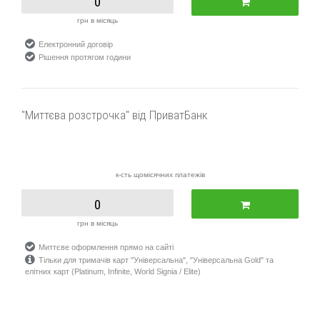
0
грн в місяць
Електронний договір
Рішення протягом години
"Миттєва розстрочка" від ПриватБанк
к-сть щомісячних платежів
0
грн в місяць
Миттєве оформлення прямо на сайті
Тільки для тримачів карт "Універсальна", "Універсальна Gold" та
елітних карт (Platinum, Infinite, World Signia / Elite)