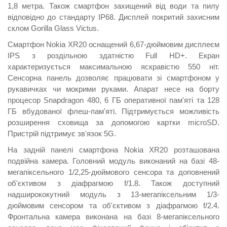
1,8 метра. Також смартфон захищений від води та пилу
відповідно до стандарту IP68. Дисплей покритий захисним
склом Gorilla Glass Victus.
Смартфон Nokia XR20 оснащений 6,67-дюймовим дисплеєм
IPS з роздільною здатністю Full HD+. Екран
характеризується максимальною яскравістю 550 ніт.
Сенсорна панель дозволяє працювати зі смартфоном у
рукавичках чи мокрими руками. Апарат несе на борту
процесор Snapdragon 480, 6 ГБ оперативної пам'яті та 128
ГБ вбудованої флеш-пам'яті. Підтримується можливість
розширення сховища за допомогою картки microSD.
Пристрій підтримує зв'язок 5G.
На задній панелі смартфона Nokia XR20 розташована
подвійна камера. Головний модуль виконаний на базі 48-
мегапіксельного 1/2,25-дюймового сенсора та доповнений
об'єктивом з діафрагмою f/1.8. Також доступний
надширококутний модуль з 13-мегапіксельним 1/3-
дюймовим сенсором та об'єктивом з діафрагмою f/2.4.
Фронтальна камера виконана на базі 8-мегапіксельного