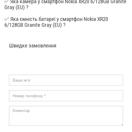
✅ Яка камера у смартфон Nokia XR20 6/128GB Granite
Wi-Fi
802.11ас
Gray (EU) ?
✅ Яка ємність батареї у смартфон Nokia XR20
Bluetooth
5
6/128GB Granite Gray (EU) ?
A-GPS, GLONASS,
Навігація
Beidou
Швидке замовлення
Фізичні характеристики
Габарити, мм
171.6 x 81.5 x 10.6
Вага, г
248
Колір
Чорний
Додатково
Функції / можливості
Сканер відбитка пальця
Інтерфейси
USB Type-C