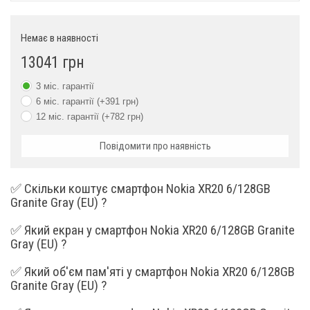
Запис відео
1080p (30 к/с)
Немає в наявності
Основна камера, Мп
48+13
13041 грн
Фронтальна камера, Мп
8
3 міс. гарантії
6 міс. гарантії (+391 грн)
Процесор
12 міс. гарантії (+782 грн)
Процесор
Snapdragon 480 5G
Повідомити про наявність
Графічний процесор
✅ Скільки коштує смартфон Nokia XR20 6/128GB
Кількість ядер
8
Granite Gray (EU) ?
✅ Який екран у смартфон Nokia XR20 6/128GB Granite
Тактова частота
2000
Gray (EU) ?
Комунікації
✅ Який об'єм пам'яті у смартфон Nokia XR20 6/128GB
Granite Gray (EU) ?
Стандарт зв'язку 5G
Є