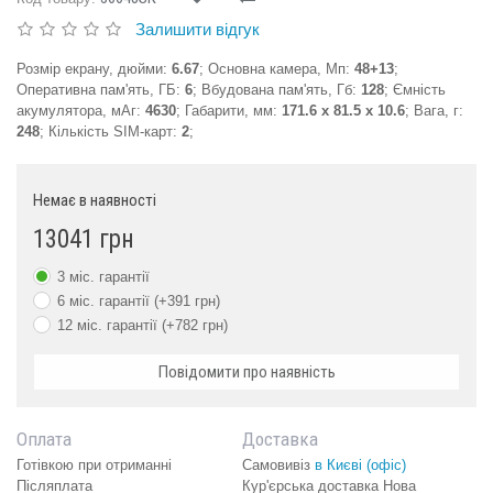
Залишити відгук
Розмір екрану, дюйми:
6.67
; Основна камера, Мп:
48+13
;
Оперативна пам'ять, ГБ:
6
; Вбудована пам'ять, Гб:
128
; Ємність
акумулятора, мАг:
4630
; Габарити, мм:
171.6 x 81.5 x 10.6
; Вага, г:
248
; Кількість SIM-карт:
2
;
Немає в наявності
13041 грн
3 міс. гарантії
6 міс. гарантії (+391 грн)
12 міс. гарантії (+782 грн)
Повідомити про наявність
Оплата
Доставка
Готівкою при отриманні
Самовивіз
в Києві (офіс)
Післяплата
Кур'єрська доставка Нова