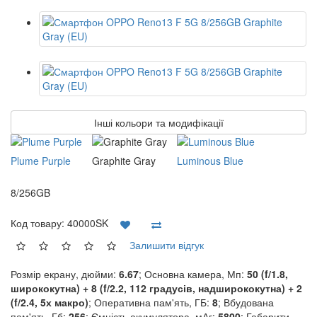
Інші кольори та модифікації
Plume Purple
Graphite Gray
Luminous Blue
8/256GB
Код товару:
40000SK
Залишити відгук
Розмір екрану, дюйми:
6.67
; Основна камера, Мп:
50 (f/1.8,
ширококутна) + 8 (f/2.2, 112 градусів, надширококутна) + 2
(f/2.4, 5х макро)
; Оперативна пам'ять, ГБ:
8
; Вбудована
пам'ять, Гб:
256
; Ємність акумулятора, мАг:
5800
; Габарити,