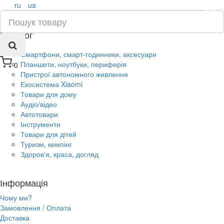
ru
ua
×
Каталог
Смартфони, смарт-годинники, аксесуари
Планшети, ноутбуки, периферія
0
Пристрої автономного живлення
Екосистема Xiaomi
Товари для дому
Аудіо/відео
Автотовари
Інструменти
Товари для дітей
Туризм, кемпінг
Здоров'я, краса, догляд
Інформація
Чому ми?
Замовлення / Оплата
Доставка