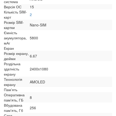
система
Версія ОС
15
Кількість SIM-
2
карт
Розмір SIM-
Nano-SIM
картки
Ємність
акумулятора,
5800
мАг
Екран
Розмір екрану,
6.67
дюйми
Роздільна
здатність
2400x1080
екрану
Технологія
AMOLED
екрану
Пам'ять
Оперативна
8
пам'ять, ГБ
Вбудована
256
пам'ять, Гб
Слот