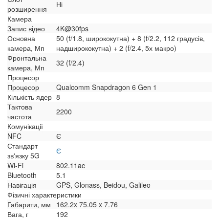
Ні
розширення
Камера
Запис відео
4K@30fps
Основна
50 (f/1.8, ширококутна) + 8 (f/2.2, 112 градусів,
камера, Мп
надширококутна) + 2 (f/2.4, 5х макро)
Фронтальна
32 (f/2.4)
камера, Мп
Процесор
Процесор
Qualcomm Snapdragon 6 Gen 1
Кількість ядер
8
Тактова
2200
частота
Комунікації
NFC
Є
Стандарт
Є
зв'язку 5G
Wi-Fi
802.11ac
Bluetooth
5.1
Навігація
GPS, Glonass, Beidou, Galileo
Фізичні характеристики
Габарити, мм
162.2x 75.05 x 7.76
Вага, г
192