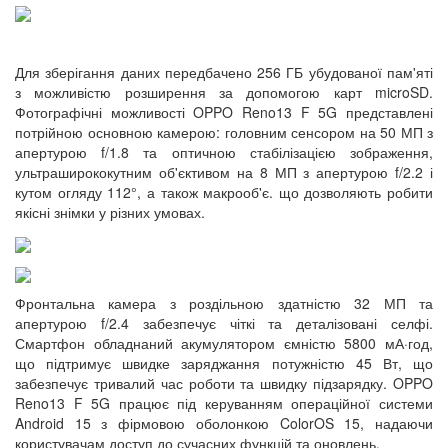
Для зберігання даних передбачено 256 ГБ убудованої пам'яті
з можливістю розширення за допомогою карт microSD.
Фотографічні можливості OPPO Reno13 F 5G представлені
потрійною основною камерою: головним сенсором на 50 МП з
апертурою f/1.8 та оптичною стабілізацією зображення,
ультраширококутним об'єктивом на 8 МП з апертурою f/2.2 і
кутом огляду 112°, а також макрооб'є. що дозволяють робити
якісні знімки у різних умовах.
Фронтальна камера з роздільною здатністю 32 МП та
апертурою f/2.4 забезпечує чіткі та деталізовані селфі.
Смартфон обладнаний акумулятором ємністю 5800 мА·год,
що підтримує швидке заряджання потужністю 45 Вт, що
забезпечує тривалий час роботи та швидку підзарядку. OPPO
Reno13 F 5G працює під керуванням операційної системи
Android 15 з фірмовою оболонкою ColorOS 15, надаючи
користувачам доступ до сучасних функцій та оновлень.