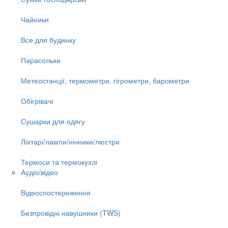
Чайники
Все для будинку
Парасольки
Метеостанції, термометри, гігрометри, барометри
Обігрівачі
Сушарки для одягу
Ліхтарі/лампи/нічники/люстри
Термоси та термокухлі
Аудіо/відео
Відеоспостереження
Безпровідні навушники (TWS)