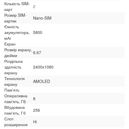
Кількість SIM-
2
карт
Розмір SIM-
Nano-SIM
картки
Ємність
акумулятора,
5800
мАг
Екран
Розмір екрану,
6.67
дюйми
Роздільна
здатність
2400x1080
екрану
Технологія
AMOLED
екрану
Пам'ять
Оперативна
8
пам'ять, ГБ
Вбудована
256
пам'ять, Гб
Слот
Ні
розширення