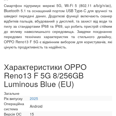
Смартфон підтримує мережі 5G, Wi-Fi 5 (802.11 a/b/g/n/ac),
Bluetooth 5.1 та оснащений портом USB Type-C для зручної та
швидкої передачі даних. Додаткові функції включають сканер
відбитків пальців, вбудований у дисплей, та захист від води та
пилу за стандартами IP68 та IP69, що робить пристрій стійким
до впливу навколишнього середовища. Завдяки поєднанню
передових технічних характеристик та стильного дизайну,
OPPO Reno13 F 5G є відмінним вибором для користувачів, які
цінують продуктивність та надійність.
Характеристики OPPO
Reno13 F 5G 8/256GB
Luminous Blue (EU)
Загальне
Рік випуску
2025
Операційна
Android
система
Версія ОС
15