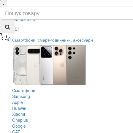
×
ru
ua
Каталог
0
Смартфони, смарт-годинники, аксесуари
Смартфони
Samsung
Apple
Huawei
Xiaomi
Oneplus
Google
CAT