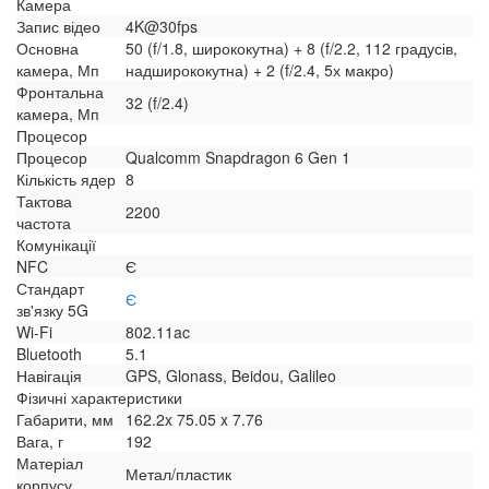
Камера
Запис відео
4K@30fps
Основна
50 (f/1.8, ширококутна) + 8 (f/2.2, 112 градусів,
камера, Мп
надширококутна) + 2 (f/2.4, 5х макро)
Фронтальна
32 (f/2.4)
камера, Мп
Процесор
Процесор
Qualcomm Snapdragon 6 Gen 1
Кількість ядер
8
Тактова
2200
частота
Комунікації
NFC
Є
Стандарт
Є
зв'язку 5G
Wi-Fi
802.11ac
Bluetooth
5.1
Навігація
GPS, Glonass, Beidou, Galileo
Фізичні характеристики
Габарити, мм
162.2x 75.05 x 7.76
Вага, г
192
Матеріал
Метал/пластик
корпусу