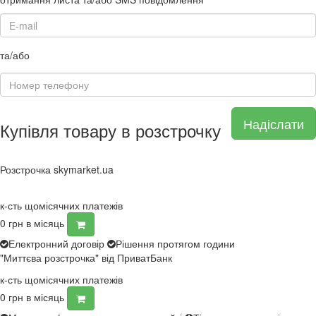
та/або
Надіслати
Купівля товару в розстрочку
Розстрочка skymarket.ua
к-сть щомісячних платежів
0
грн в місяць
Електронний договір
Рішення протягом години
"Миттєва розстрочка" від ПриватБанк
к-сть щомісячних платежів
0
грн в місяць