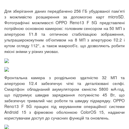
Для зберігання даних передбачено 256 ГБ убудованої пам'яті
з можливістю розширення за допомогою карт microSD.
Фотографічні можливості OPPO Reno13 F 5G представлені
потрійною основною камерою: головним сенсором на 50 МП з
апертурою f/1.8 та оптичною стабілізацією зображення,
ультраширококутним об'єктивом на 8 МП з апертурою f/2.2 і
кутом огляду 112°, а також макрооб'є. що дозволяють робити
якісні знімки у різних умовах.
Фронтальна камера з роздільною здатністю 32 МП та
апертурою f/2.4 забезпечує чіткі та деталізовані селфі.
Смартфон обладнаний акумулятором ємністю 5800 мА·год,
що підтримує швидке заряджання потужністю 45 Вт, що
забезпечує тривалий час роботи та швидку підзарядку. OPPO
Reno13 F 5G працює під керуванням операційної системи
Android 15 з фірмовою оболонкою ColorOS 15, надаючи
користувачам доступ до сучасних функцій та оновлень.