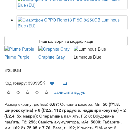
Інші кольори та модифікації
Plume Purple
Graphite Gray
Luminous Blue
8/256GB
Код товару:
39999SK
Залишити відгук
Розмір екрану, дюйми:
6.67
; Основна камера, Мп:
50 (f/1.8,
ширококутна) + 8 (f/2.2, 112 градусів, надширококутна) + 2
(f/2.4, 5х макро)
; Оперативна пам'ять, ГБ:
8
; Вбудована
пам'ять, Гб:
256
; Ємність акумулятора, мАг:
5800
; Габарити,
мм:
162.2x 75.05 x 7.76
; Вага, г:
192
; Кількість SIM-карт:
2
;