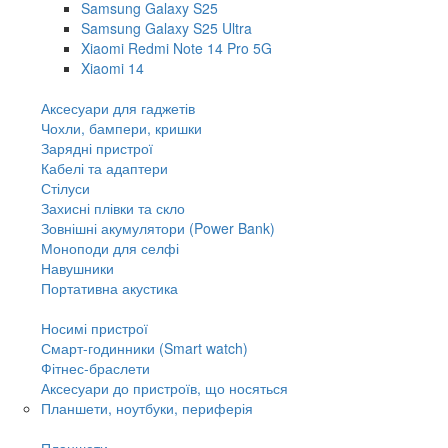
Samsung Galaxy S25
Samsung Galaxy S25 Ultra
Xiaomi Redmi Note 14 Pro 5G
Xiaomi 14
Аксесуари для гаджетів
Чохли, бампери, кришки
Зарядні пристрої
Кабелі та адаптери
Стілуси
Захисні плівки та скло
Зовнішні акумулятори (Power Bank)
Моноподи для селфі
Навушники
Портативна акустика
Носимі пристрої
Смарт-годинники (Smart watch)
Фітнес-браслети
Аксесуари до пристроїв, що носяться
Планшети, ноутбуки, периферія
Планшети