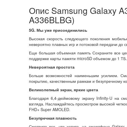
Опис Samsung Galaxy A3
A336BLBG)
5G. Мы уже присоединились
Высокая скорость следующего поколения мобиль
невероятно плавных игр и потоковой передачи до с
Еще большая объемная память Сохраните все це
поддержке карты памяти microSD объемом до 1 ТБ.
Невероятная простота
Больше возможностей наименьшим усилием. Сма
покрытию, качественным рамкам и безупречному ко
Великолепный экран, яркие цвета
Благодаря 6,4-дюймовому экрану Infinity-U на с
взгляда. Наслаждайтесь просмотром высокой четко
FHD+ Super AMOLED.
Безупречная плавность
Смотрите все, что хотите, на смартфоне Galaxy