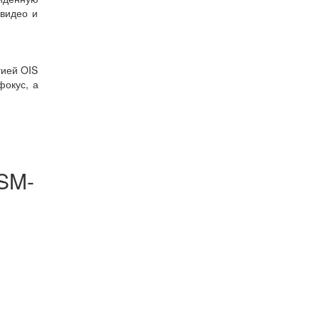
 видео и
гией OIS
фокус, а
(SM-