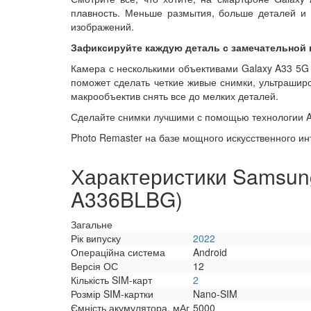
плавность. Меньше размытия, больше деталей и 
изображений.
Зафиксируйте каждую деталь с замечательной
Камера с несколькими объективами Galaxy A33 5G
поможет сделать четкие живые снимки, ультраширо
макрообъектив снять все до мелких деталей.
Сделайте снимки лучшими с помощью технологии A
Photo Remaster на базе мощного искусственного и
Характеристики Samsung
A336BLBG)
Загальне
Рік випуску
2022
Операційна система
Android
Версія ОС
12
Кількість SIM-карт
2
Розмір SIM-картки
Nano-SIM
Ємність акумулятора, мАг
5000