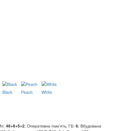
Black
Peach
White
Мп:
48+8+5+2
; Оперативна пам'ять, ГБ:
6
; Вбудована