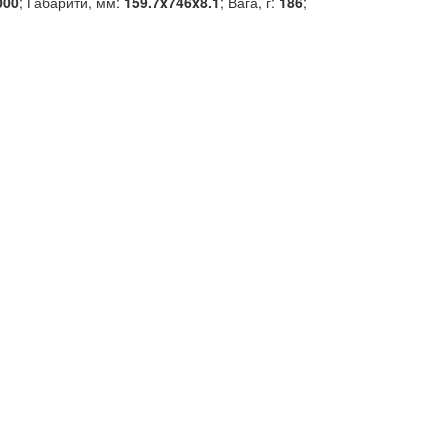
000
; Габарити, мм:
159.7x746x8.1
; Вага, г:
186
;