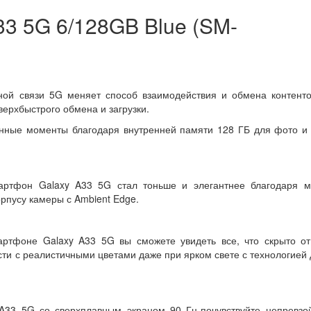
3 5G 6/128GB Blue (SM-
ной связи 5G меняет способ взаимодействия и обмена контент
верхбыстрого обмена и загрузки.
нные моменты благодаря внутренней памяти 128 ГБ для фото и 
ртфон Galaxy A33 5G стал тоньше и элегантнее благодаря м
рпусу камеры с Ambient Edge.
мартфоне Galaxy A33 5G вы сможете увидеть все, что скрыто о
сти с реалистичными цветами даже при ярком свете с технологией
 A33 5G со сверхплавным экраном 90 Гц-почувствуйте непревз