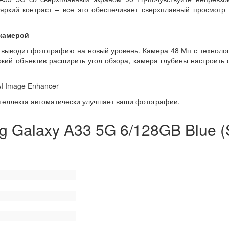
яркий контраст – все это обеспечивает сверхплавный просмотр
 камерой
 выводит фотографию на новый уровень. Камера 48 Мп с техноло
кий объектив расширить угол обзора, камера глубины настроить 
I Image Enhancer
нтеллекта автоматически улучшает ваши фотографии.
 Galaxy A33 5G 6/128GB Blue 