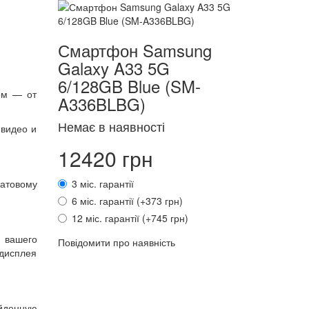
Смартфон Samsung
Galaxy A33 5G
6/128GB Blue (SM-
ом — от
A336BLBG)
Немає в наявності
видео и
12420 грн
атовому
3 міс. гарантії
6 міс. гарантії (+373 грн)
12 міс. гарантії (+745 грн)
т вашего
Повідомити про наявність
 дисплея
ойденную