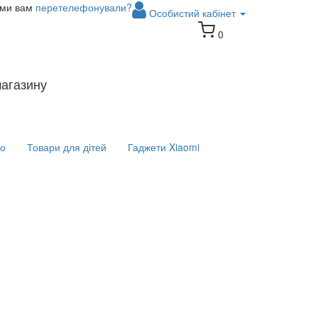
 ми вам
перетелефонували?
Особистий кабінет
0
магазину
іо
Товари для дітей
Гаджети Xiaomi