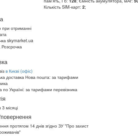
пам'ять, Гб:
128
; Ємність акумулятора, мАг:
5
Кількість SIM-карт:
2
;
а
ю при отриманні
ата
чка skymarket.ua
 Розсрочка
вка
віз
в Києві (офіс)
ька доставка Нова пошта:
за тарифами
ника
а по Україні:
за тарифами перевізника
ія
 3 місяці
/повернення
ення протягом
14 днів
згідно ЗУ "Про захист
роживачів"