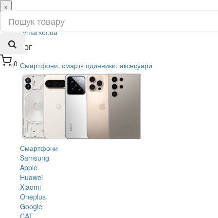
×
ru
ua
Каталог
0
Смартфони, смарт-годинники, аксесуари
Смартфони
Samsung
Apple
Huawei
Xiaomi
Oneplus
Google
CAT