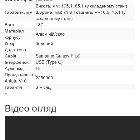
Висота, мм: 165,1; 85,1 (у складеному стані)
Габарити, мм
Ширина, мм: 71,9 Товщина, мм: 6,9; 15,1 (у
складеному стані)
Вага, г
187
Матеріал
Алюміній/скло
корпусу
Колір
Зелений
Додатково
Серія
Samsung Galaxy Flip6
Інтерфейси
USB (Type С)
Аудіовхід
Ні
Продуктивність
2250000
Antutu V10
Гарантія
3 місяці
Відео огляд