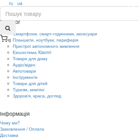
ru
ua
×
Каталог
Смартфони, смарт-годинники, аксесуари
Планшети, ноутбуки, периферія
0
Пристрої автономного живлення
Екосистема Xiaomi
Товари для дому
Аудіо/відео
Автотовари
Інструменти
Товари для дітей
Туризм, кемпінг
Здоров'я, краса, догляд
Інформація
Чому ми?
Замовлення / Оплата
Доставка