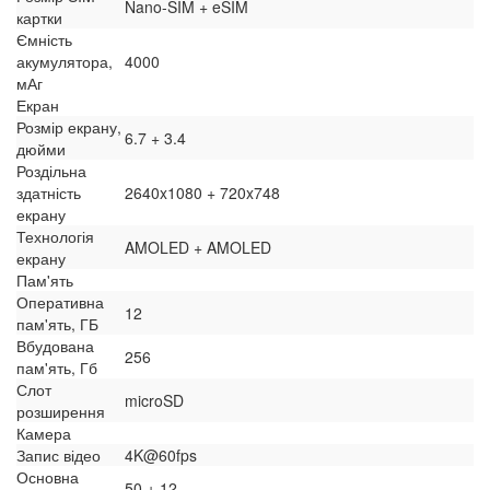
Nano-SIM + eSIM
картки
Ємність
акумулятора,
4000
мАг
Екран
Розмір екрану,
6.7 + 3.4
дюйми
Роздільна
здатність
2640x1080 + 720x748
екрану
Технологія
AMOLED + AMOLED
екрану
Пам'ять
Оперативна
12
пам'ять, ГБ
Вбудована
256
пам'ять, Гб
Слот
microSD
розширення
Камера
Запис відео
4K@60fps
Основна
50 + 12