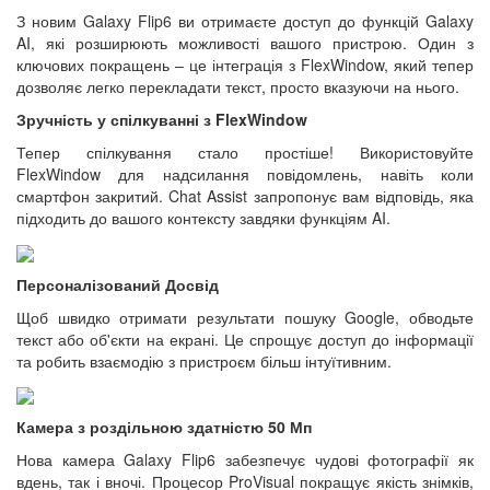
З новим Galaxy Flip6 ви отримаєте доступ до функцій Galaxy
AI, які розширюють можливості вашого пристрою. Один з
ключових покращень – це інтеграція з FlexWindow, який тепер
дозволяє легко перекладати текст, просто вказуючи на нього.
Зручність у спілкуванні з FlexWindow
Тепер спілкування стало простіше! Використовуйте
FlexWindow для надсилання повідомлень, навіть коли
смартфон закритий. Chat Assist запропонує вам відповідь, яка
підходить до вашого контексту завдяки функціям AI.
Персоналізований Досвід
Щоб швидко отримати результати пошуку Google, обводьте
текст або об'єкти на екрані. Це спрощує доступ до інформації
та робить взаємодію з пристроєм більш інтуїтивним.
Камера з роздільною здатністю 50 Мп
Нова камера Galaxy Flip6 забезпечує чудові фотографії як
вдень, так і вночі. Процесор ProVisual покращує якість знімків,