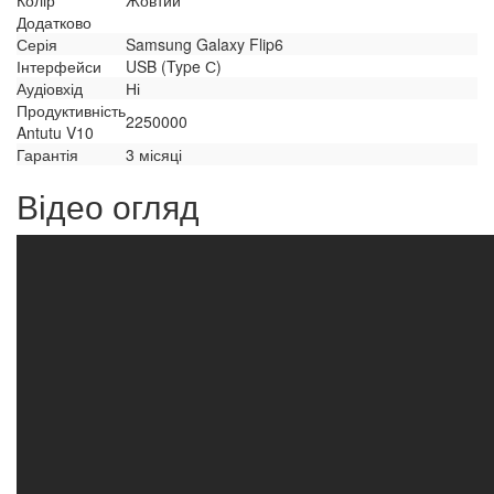
Колір
Жовтий
Додатково
Серія
Samsung Galaxy Flip6
Інтерфейси
USB (Type С)
Аудіовхід
Ні
Продуктивність
2250000
Antutu V10
Гарантія
3 місяці
Відео огляд