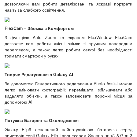
дозволяючи вам робити деталізовані та яскраві портрети
навіть за слабкого освітлення.
FlexCam – Зйомка з Комфортом
З функцією Auto Zoom та екраном FlexWindow FlexCam
дозволяє вам робити якісні знімки зі зручним попереднім
переглядом, а також легко робити селфі без необхідності
тримати смартфон у руках.
Творче Редагування з Galaxy AI
За допомогою Генеративного редагування Photo Assist можна
легко змінювати фотографії: переміщати, збільшувати або
видаляти об'єкти, а також заповнювати порожні місця за
допомогою AI.
Потужна Батарея та Охолодження
Galaxy Flip6 оснащений найпотужнішою батареєю серед
пристроїв серії Galaxy Flip і процесором Snapdragon® 8 Gen 3