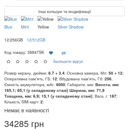
Інші кольори та модифікації
Blue
Mint
Yellow
Silver Shadow
12/256GB
12/512GB
Код товару:
38847SK
Залишити відгук
Розмір екрану, дюйми:
6.7 + 3.4
; Основна камера, Мп:
50 + 12
;
Оперативна пам'ять, ГБ:
12
; Вбудована пам'ять, Гб:
256
;
Ємність акумулятора, мАг:
4000
; Габарити, мм:
Висота, мм:
165,1; 85,1 (у складеному стані) Ширина, мм: 71,9
Товщина, мм: 6,9; 15,1 (у складеному стані)
; Вага, г:
187
;
Кількість SIM-карт:
2
;
Немає в наявності
34285 грн