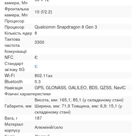
камера, Мп
Фронтальна
10 (f/2.2)
камера, Мп
Процесор
Процесор
Qualcomm Snapdragon 8 Gen 3
Кількість ядер
8
Тактова
3300
частота
Комунікації
NFC
Є
Стандарт
Є
зв'язку 5G
Wi-Fi
802.11ах
Bluetooth
5.3
Навігація
GPS, GLONASS, GALILEO, BDS, QZSS, NavIC
Фізичні характеристики
Висота, мм: 165,1; 85,1 (у складеному стані)
Габарити, мм
Ширина, мм: 71,9 Товщина, мм: 6,9; 15,1 (у
складеному стані)
Вага, г
187
Матеріал
Алюміній/скло
корпусу