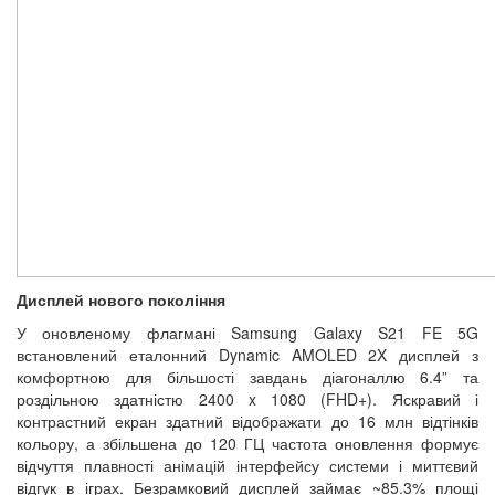
Дисплей нового покоління
У оновленому флагмані Samsung Galaxy S21 FE 5G
встановлений еталонний Dynamic AMOLED 2X дисплей з
комфортною для більшості завдань діагоналлю 6.4” та
роздільною здатністю 2400 x 1080 (FHD+). Яскравий і
контрастний екран здатний відображати до 16 млн відтінків
кольору, а збільшена до 120 ГЦ частота оновлення формує
відчуття плавності анімацій інтерфейсу системи і миттєвий
відгук в іграх. Безрамковий дисплей займає ~85.3% площі