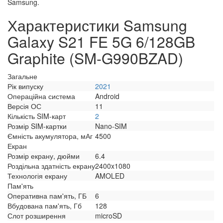
Samsung.
Характеристики Samsung
Galaxy S21 FE 5G 6/128GB
Graphite (SM-G990BZAD)
Загальне
Рік випуску
2021
Операційна система
Android
Версія ОС
11
Кількість SIM-карт
2
Розмір SIM-картки
Nano-SIM
Ємність акумулятора, мАг
4500
Екран
Розмір екрану, дюйми
6.4
Роздільна здатність екрану
2400x1080
Технологія екрану
AMOLED
Пам'ять
Оперативна пам'ять, ГБ
6
Вбудована пам'ять, Гб
128
Слот розширення
microSD