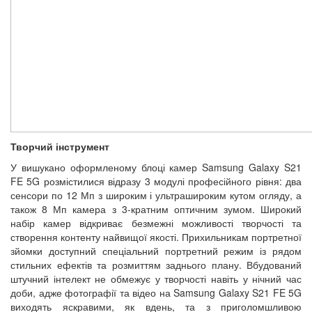
Творчий інструмент
У вишукано оформленому блоці камер Samsung Galaxy S21
FE 5G розмістилися відразу 3 модулі професійного рівня: два
сенсори по 12 Мп з широким і ультрашироким кутом огляду, а
також 8 Мп камера з 3-кратним оптичним зумом. Широкий
набір камер відкриває безмежні можливості творчості та
створення контенту найвищої якості. Прихильникам портретної
зйомки доступний спеціальний портретний режим із рядом
стильних ефектів та розмиттям заднього плану. Вбудований
штучний інтелект не обмежує у творчості навіть у нічний час
доби, адже фотографії та відео на Samsung Galaxy S21 FE 5G
виходять яскравими, як вдень, та з приголомшливою