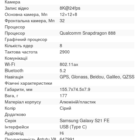
Камера
Запис відео
8K@24fps
Основна камера, Мп
12+12+8
Фронтальна камера, Мп
32
Процесор
Процесор
Qualcomm Snapdragon 888
Графічний процесор
Кількість ядер
8
Тактова частота
2900
Комунікації
Wi-Fi
802.11ах
Bluetooth
5.2
Навігація
GPS, Glonass, Beidou, Galileo, QZSS
Фізичні характеристики
Габарити, мм
155.7x74.5x7.9
Вага, г
177
Матеріал корпусу
Алюміній/пластик
Колір
Сірий
Додатково
Серія
Samsung Galaxy S21 FE
Інтерфейси
USB (Type С)
Аудіовхід
Ні
Продуктивність Antutu V8
647991