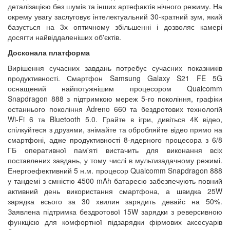
деталізацією без шумів та інших артефактів нічного режиму. На
окрему увагу заслуговує інтелектуальний 30-кратний зум, який
базується на 3х оптичному збільшенні і дозволяє камері
досягти найвіддаленіших об'єктів.
Досконала платформа
Вирішення сучасних завдань потребує сучасних показників
продуктивності. Смартфон Samsung Galaxy S21 FE 5G
оснащений найпотужнішим процесором Qualcomm
Snapdragon 888 з підтримкою мереж 5-го покоління, графіки
останнього покоління Adreno 660 та бездротових технологій
Wi-Fi 6 та Bluetooth 5.0. Грайте в ігри, дивіться 4К відео,
спілкуйтеся з друзями, знімайте та обробляйте відео прямо на
смартфоні, адже продуктивності 8-ядерного процесора з 6/8
ГБ оперативної пам'яті вистачить для виконання всіх
поставлених завдань, у тому числі в мультизадачному режимі.
Енергоефективний 5 н.м. процесор Qualcomm Snapdragon 888
у тандемі з ємністю 4500 mAh батареєю забезпечують повний
активний день використання смартфона, а швидка 25W
зарядка всього за 30 хвилин зарядить девайс на 50%.
Заявлена підтримка бездротової 15W зарядки з реверсивною
функцією для комфортної підзарядки фірмових аксесуарів