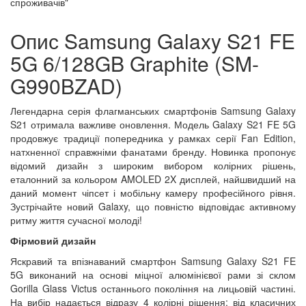
спроживачів"
Опис Samsung Galaxy S21 FE
5G 6/128GB Graphite (SM-
G990BZAD)
Легендарна серія флагманських смартфонів Samsung Galaxy
S21 отримала важливе оновлення. Модель Galaxy S21 FE 5G
продовжує традиції попередника у рамках серії Fan Edition,
натхненної справжніми фанатами бренду. Новинка пропонує
відомий дизайн з широким вибором колірних рішень,
еталонний за кольором AMOLED 2X дисплей, найшвидший на
даний момент чіпсет і мобільну камеру професійного рівня.
Зустрічайте новий Galaxy, що повністю відповідає активному
ритму життя сучасної молоді!
Фірмовий дизайн
Яскравий та впізнаваний смартфон Samsung Galaxy S21 FE
5G виконаний на основі міцної алюмінієвої рами зі склом
Gorilla Glass Victus останнього покоління на лицьовій частині.
На вибір надається відразу 4 колірні рішення: від класичних