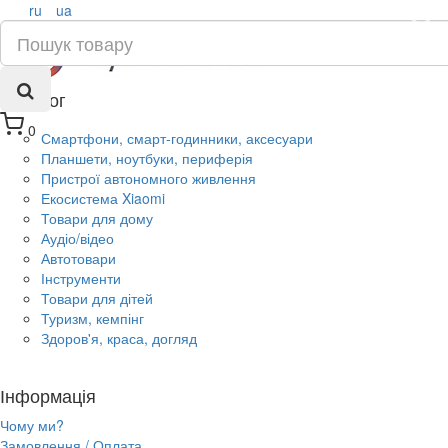
ru
ua
×
Каталог
0
Смартфони, смарт-годинники, аксесуари
Планшети, ноутбуки, периферія
Пристрої автономного живлення
Екосистема Xiaomi
Товари для дому
Аудіо/відео
Автотовари
Інструменти
Товари для дітей
Туризм, кемпінг
Здоров'я, краса, догляд
Інформація
Чому ми?
Замовлення / Оплата