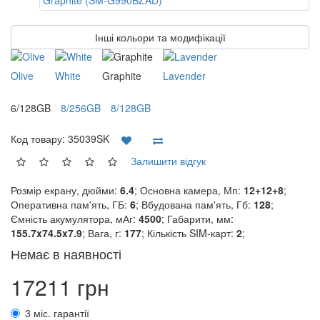
Інші кольори та модифікації
Olive
White
Graphite
Lavender
6/128GB
8/256GB
8/128GB
Код товару:
35039SK
Залишити відгук
Розмір екрану, дюйми:
6.4
; Основна камера, Мп:
12+12+8
;
Оперативна пам'ять, ГБ:
6
; Вбудована пам'ять, Гб:
128
;
Ємність акумулятора, мАг:
4500
; Габарити, мм:
155.7x74.5x7.9
; Вага, г:
177
; Кількість SIM-карт:
2
;
Немає в наявності
17211 грн
3 міс. гарантії